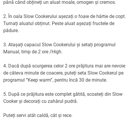
până când obțineți un aluat moale, omogen și cremos.
2. În oala Slow Cookerului așezați o foaie de hârtie de copt.
Turnați aluatul obținut. Peste aluat așezați fructele de
pădure.
3. Atașați capacul Slow Cookerului și setați programul
Manual, timp de 2 ore /High.
4. Dacă după scurgerea celor 2 ore prăjitura mai are nevoie
de câteva minute de coacere, puteți seta Slow Cookerul pe
programul “Keep warm”, pentru încă 30 de minute.
5. După ce prăjitura este complet gătită, scoateți din Slow
Cooker și decorați cu zahărul pudră.
Puteți servi atât caldă, cât și rece.