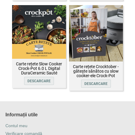
Carte rețete Slow Cooker
Carte rețete Crocktober -
Crock-Pot 6.0 L Digital
gătește sănătos cu slow
DuraCeramic Sauté
cooker-ele Crock-Pot
DESCARCARE
DESCARCARE
Informații utile
Contul meu
Verificare comandă