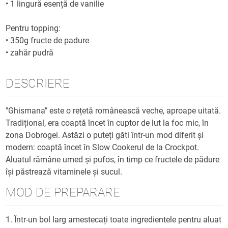
•
1 lingură esență de vanilie
Pentru topping:
•
350g fructe de padure
•
zahăr pudră
DESCRIERE
"Ghismana" este o rețetă românească veche, aproape uitată.
Tradițional, era coaptă încet în cuptor de lut la foc mic, în
zona Dobrogei. Astăzi o puteți găti într-un mod diferit și
modern: coaptă încet în Slow Cookerul de la Crockpot.
Aluatul rămâne umed și pufos, în timp ce fructele de pădure
își păstrează vitaminele și sucul.
MOD DE PREPARARE
1. Într-un bol larg amestecați toate ingredientele pentru aluat