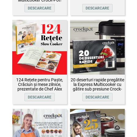
DESCARCARE
DESCARCARE
124 Rețete pentru Paște,
20 deserturi rapide pregătite
Crăciun și mese zilnice,
la Express Multicooker cu
prezentate de Chef Alex
gătire sub presiune Crock-
Cîrțu și invitații săi
Pot
DESCARCARE
DESCARCARE