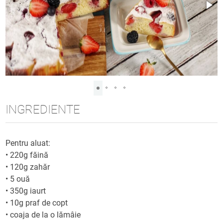
INGREDIENTE
Pentru aluat:
•
220g făină
•
120g zahăr
•
5 ouă
•
350g iaurt
•
10g praf de copt
•
coaja de la o lămâie