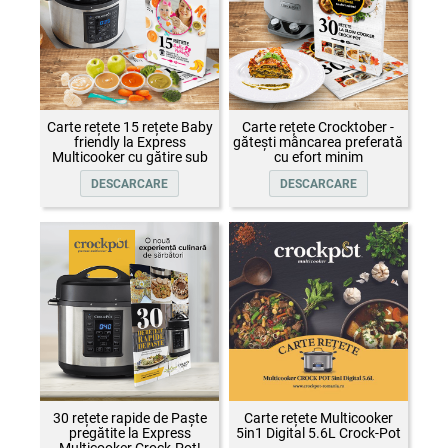
Carte rețete 15 rețete Baby
Carte rețete Crocktober -
friendly la Express
gătești mâncarea preferată
Multicooker cu gătire sub
cu efort minim
presiune Crock-Pot
DESCARCARE
DESCARCARE
30 rețete rapide de Paște
Carte rețete Multicooker
pregătite la Express
5in1 Digital 5.6L Crock-Pot
Multicooker Crock-Pot!