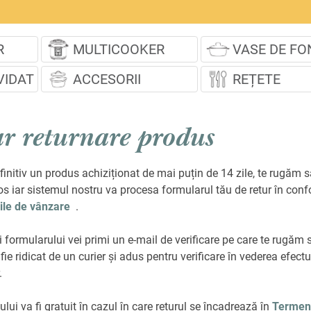
R
MULTICOOKER
VASE DE FO
VIDAT
ACCESORII
REȚETE
r returnare produs
finitiv un produs achiziționat de mai puțin de 14 zile, te rugăm 
s iar sistemul nostru va procesa formularul tău de retur în conf
iile de vânzare
.
 formularului vei primi un e-mail de verificare pe care te rugăm s
ie ridicat de un curier și adus pentru verificare în vederea efectuă
.
lui va fi gratuit în cazul în care returul se încadrează în
Termenii