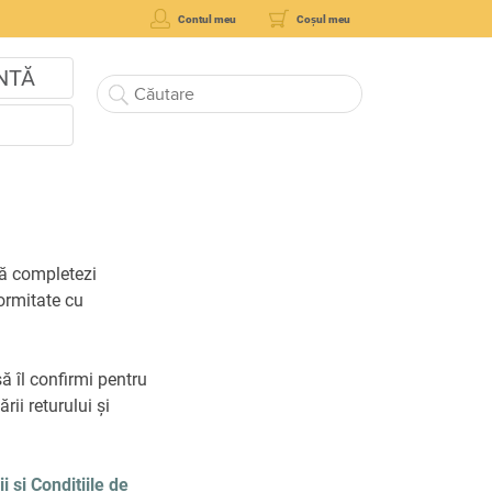
Contul meu
Coșul meu
NTĂ
să completezi
ormitate cu
ă îl confirmi pentru
rii returului și
 și Condițiile de