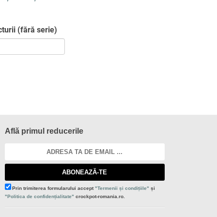
urii (fără serie)
Află primul reducerile
ABONEAZĂ-TE
Prin trimiterea formularului accept
"Termenii și condițiile"
și
"Politica de confidențialitate"
crockpot-romania.ro.