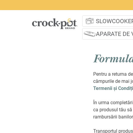
SLOWCOOKE
APARATE DE 
Formula
Pentru a returna de
câmpurile de mai jo
Termenii și Condiț
În urma completării
ca produsul tău să f
rambursării banilor
Transportul produsu