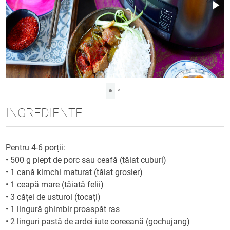
INGREDIENTE
Pentru 4-6 porții:
•
500 g piept de porc sau ceafă (tăiat cuburi)
•
1 cană kimchi maturat (tăiat grosier)
•
1 ceapă mare (tăiată felii)
•
3 căței de usturoi (tocați)
•
1 lingură ghimbir proaspăt ras
•
2 linguri pastă de ardei iute coreeană (gochujang)