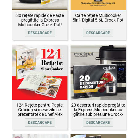
30 rețete rapide de Paște
Carte rețete Multicooker
pregătite la Express
5in1 Digital 5.6L Crock-Pot
Multicooker Crock-Pot!
DESCARCARE
DESCARCARE
124 Rețete pentru Paște,
20 deserturi rapide pregătite
Crăciun și mese zilnice,
la Express Multicooker cu
prezentate de Chef Alex
gătire sub presiune Crock-
Cîrțu și invitații săi
Pot
DESCARCARE
DESCARCARE