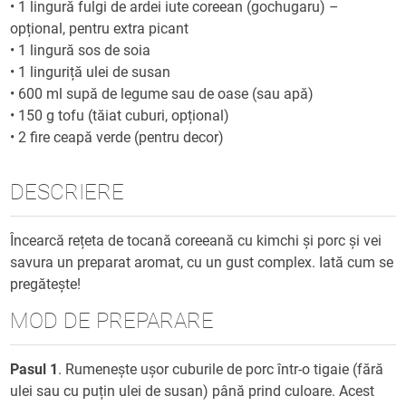
•
1 lingură fulgi de ardei iute coreean (gochugaru) –
opțional, pentru extra picant
•
1 lingură sos de soia
•
1 linguriță ulei de susan
•
600 ml supă de legume sau de oase (sau apă)
•
150 g tofu (tăiat cuburi, opțional)
•
2 fire ceapă verde (pentru decor)
DESCRIERE
Încearcă rețeta de tocană coreeană cu kimchi și porc și vei
savura un preparat aromat, cu un gust complex. Iată cum se
pregătește!
MOD DE PREPARARE
Pasul 1
. Rumenește ușor cuburile de porc într-o tigaie (fără
ulei sau cu puțin ulei de susan) până prind culoare. Acest