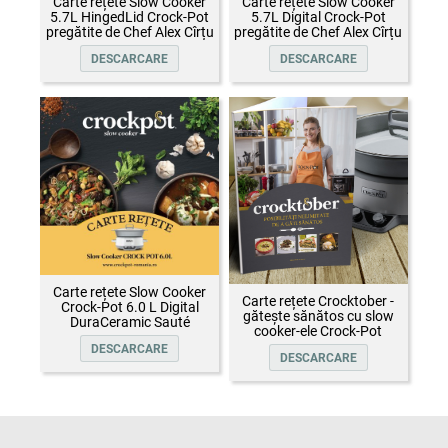
Carte rețete Slow Cooker
Carte rețete Slow Cooker
5.7L HingedLid Crock-Pot
5.7L Digital Crock-Pot
pregătite de Chef Alex Cîrțu
pregătite de Chef Alex Cîrțu
DESCARCARE
DESCARCARE
Carte rețete Slow Cooker
Carte rețete Crocktober -
Crock-Pot 6.0 L Digital
gătește sănătos cu slow
DuraCeramic Sauté
cooker-ele Crock-Pot
DESCARCARE
DESCARCARE