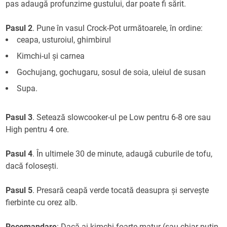
pas adaugă profunzime gustului, dar poate fi sărit.
Pasul 2
. Pune în vasul Crock-Pot următoarele, în ordine:
ceapa, usturoiul, ghimbirul
Kimchi-ul și carnea
Gochujang, gochugaru, sosul de soia, uleiul de susan
Supa.
Pasul 3
. Setează slowcooker-ul pe Low pentru 6-8 ore sau
High pentru 4 ore.
Pasul 4
. În ultimele 30 de minute, adaugă cuburile de tofu,
dacă folosești.
Pasul 5
. Presară ceapă verde tocată deasupra și servește
fierbinte cu orez alb.
Recomandare
: Dacă ai kimchi foarte matur (sau chiar puțin