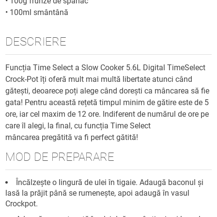
•
100g frunze de spanac
•
100ml smântână
DESCRIERE
Funcția Time Select a Slow Cooker 5.6L Digital TimeSelect
Crock-Pot îți oferă mult mai multă libertate atunci când
gătești, deoarece poți alege când dorești ca mâncarea să fie
gata! Pentru această rețetă timpul minim de gătire este de 5
ore, iar cel maxim de 12 ore. Indiferent de numărul de ore pe
care îl alegi, la final, cu funcția Time Select
mâncarea pregătită va fi perfect gătită!
MOD DE PREPARARE
Încălzește o lingură de ulei în tigaie. Adaugă baconul și
lasă la prăjit până se rumenește, apoi adaugă în vasul
Crockpot.