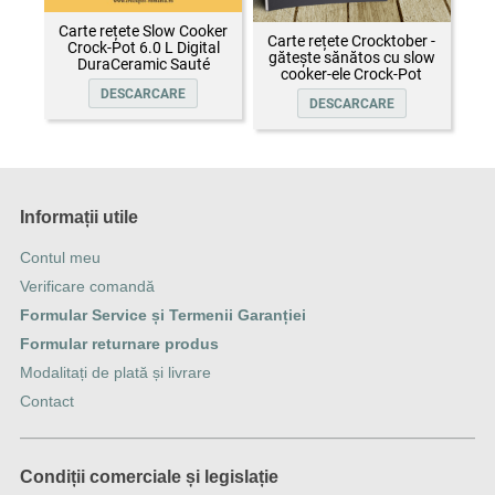
Carte rețete Slow Cooker
Carte rețete Crocktober -
Crock-Pot 6.0 L Digital
gătește sănătos cu slow
DuraCeramic Sauté
cooker-ele Crock-Pot
DESCARCARE
DESCARCARE
Informații utile
Contul meu
Verificare comandă
Formular Service și Termenii Garanției
Formular returnare produs
Modalitați de plată și livrare
Contact
Condiții comerciale și legislație