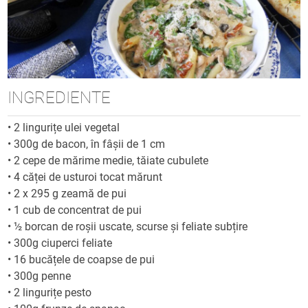
INGREDIENTE
•
2 lingurițe ulei vegetal
•
300g de bacon, în fâșii de 1 cm
•
2 cepe de mărime medie, tăiate cubulete
•
4 căței de usturoi tocat mărunt
•
2 x 295 g zeamă de pui
•
1 cub de concentrat de pui
•
½ borcan de roșii uscate, scurse și feliate subțire
•
300g ciuperci feliate
•
16 bucățele de coapse de pui
•
300g penne
•
2 lingurițe pesto