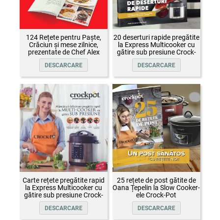
124 Rețete pentru Paște,
20 deserturi rapide pregătite
Crăciun și mese zilnice,
la Express Multicooker cu
prezentate de Chef Alex
gătire sub presiune Crock-
Cîrțu și invitații săi
Pot
DESCARCARE
DESCARCARE
Carte rețete pregătite rapid
25 rețete de post gătite de
la Express Multicooker cu
Oana Țepelin la Slow Cooker-
gătire sub presiune Crock-
ele Crock-Pot
Pot
DESCARCARE
DESCARCARE