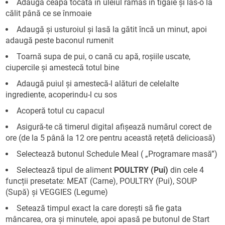
Adaugă ceapa tocată în uleiul rămas în tigaie și las-o la
călit până ce se înmoaie
Adaugă și usturoiul și lasă la gătit încă un minut, apoi
adaugă peste baconul rumenit
Toarnă supa de pui, o cană cu apă, roșiile uscate,
ciupercile și amestecă totul bine
Adaugă puiul și amestecă-l alături de celelalte
ingrediente, acoperindu-l cu sos
Acoperă totul cu capacul
Asigură-te că timerul digital afișează numărul corect de
ore (de la 5 până la 12 ore pentru această rețetă delicioasă)
Selectează butonul Schedule Meal ( „Programare masă”)
Selectează tipul de aliment
POULTRY (Pui)
din cele 4
funcții presetate: MEAT (Carne), POULTRY (Pui), SOUP
(Supă) și VEGGIES (Legume)
Setează timpul exact la care dorești să fie gata
mâncarea, ora și minutele, apoi apasă pe butonul de Start