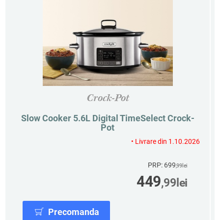
Crock-Pot
Slow Cooker 5.6L Digital TimeSelect Crock-
Pot
• Livrare din 1.10.2026
PRP: 699
,99
lei
449
,99
lei
Precomanda