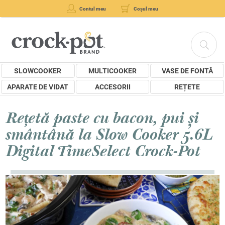
Contul meu
Coșul meu
SLOWCOOKER
MULTICOOKER
VASE DE FONTĂ
APARATE DE VIDAT
ACCESORII
REȚETE
Rețetă paste cu bacon, pui și
smântână la Slow Cooker 5.6L
Digital TimeSelect Crock-Pot