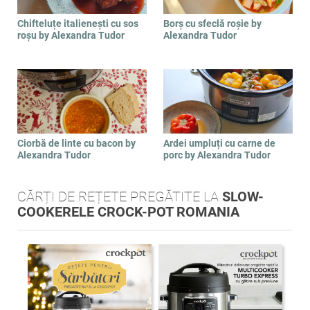
Chifteluțe italienești cu sos
Borș cu sfeclă roșie by
roșu by Alexandra Tudor
Alexandra Tudor
Ciorbă de linte cu bacon by
Ardei umpluți cu carne de
Alexandra Tudor
porc by Alexandra Tudor
CĂRȚI DE REȚETE PREGĂTITE LA
SLOW-
COOKERELE CROCK-POT ROMANIA