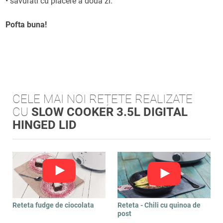
• savurati cu placere a doua zi.
Pofta buna!
CELE MAI NOI REȚETE REALIZATE
CU
SLOW COOKER 3.5L DIGITAL
HINGED LID
Reteta fudge de ciocolata
Reteta - Chili cu quinoa de
post