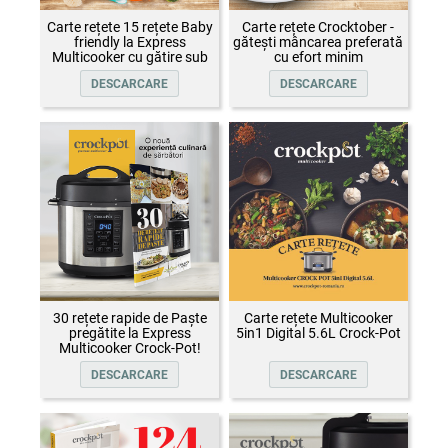
Carte rețete 15 rețete Baby
Carte rețete Crocktober -
friendly la Express
gătești mâncarea preferată
Multicooker cu gătire sub
cu efort minim
presiune Crock-Pot
DESCARCARE
DESCARCARE
30 rețete rapide de Paște
Carte rețete Multicooker
pregătite la Express
5in1 Digital 5.6L Crock-Pot
Multicooker Crock-Pot!
DESCARCARE
DESCARCARE