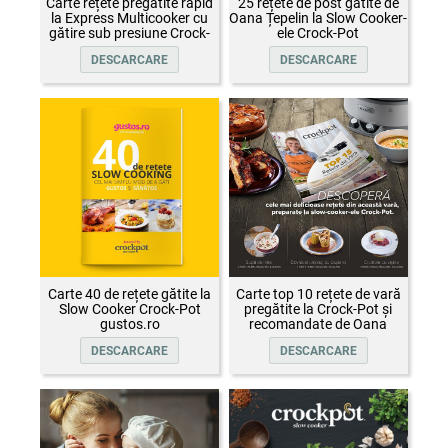
Carte rețete pregătite rapid
25 rețete de post gătite de
la Express Multicooker cu
Oana Țepelin la Slow Cooker-
gătire sub presiune Crock-
ele Crock-Pot
Pot
DESCARCARE
DESCARCARE
Carte 40 de rețete gătite la
Carte top 10 rețete de vară
Slow Cooker Crock-Pot
pregătite la Crock-Pot și
gustos.ro
recomandate de Oana
Țepelin
DESCARCARE
DESCARCARE