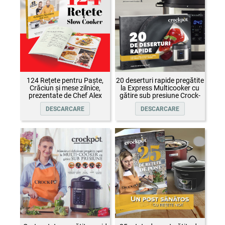
124 Rețete pentru Paște,
20 deserturi rapide pregătite
Crăciun și mese zilnice,
la Express Multicooker cu
prezentate de Chef Alex
gătire sub presiune Crock-
Cîrțu și invitații săi
Pot
DESCARCARE
DESCARCARE