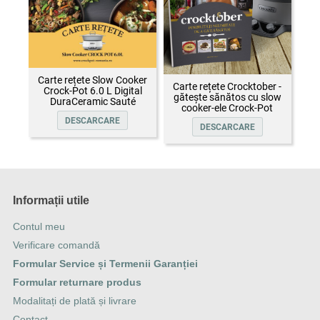
Carte rețete Slow Cooker
Carte rețete Crocktober -
Crock-Pot 6.0 L Digital
gătește sănătos cu slow
DuraCeramic Sauté
cooker-ele Crock-Pot
DESCARCARE
DESCARCARE
Informații utile
Contul meu
Verificare comandă
Formular Service și Termenii Garanției
Formular returnare produs
Modalitați de plată și livrare
Contact