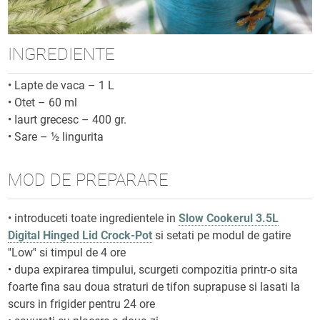
INGREDIENTE
•
Lapte de vaca – 1 L
•
Otet – 60 ml
•
Iaurt grecesc – 400 gr.
•
Sare – ½ lingurita
MOD DE PREPARARE
• introduceti toate ingredientele in
Slow Cookerul 3.5L
Digital Hinged Lid Crock-Pot
si setati pe modul de gatire
''Low'' si timpul de 4 ore
• dupa expirarea timpului, scurgeti compozitia printr-o sita
foarte fina sau doua straturi de tifon suprapuse si lasati la
scurs in frigider pentru 24 ore