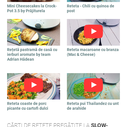
Mini Cheesecakes la Crock-
Reteta - Chili cu quinoa de
Pot 3.5 by Prăjiturela
post
Rețetă pastramă de casă cu
Reteta macaroane cu branza
ierburi aromate by team
(Mac & Cheese)
Adrian Hădean
Reteta coaste de porc
Reteta pui Thailandez cu unt
picante cu cartofi dulci
de arahide
CĂRȚI DE REȚETE PREGĂTITE LA
SLOW-