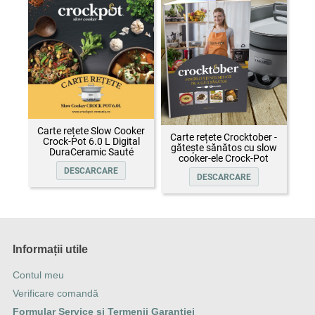
Carte rețete Slow Cooker
Carte rețete Crocktober -
Crock-Pot 6.0 L Digital
gătește sănătos cu slow
DuraCeramic Sauté
cooker-ele Crock-Pot
DESCARCARE
DESCARCARE
Informații utile
Contul meu
Verificare comandă
Formular Service și Termenii Garanției