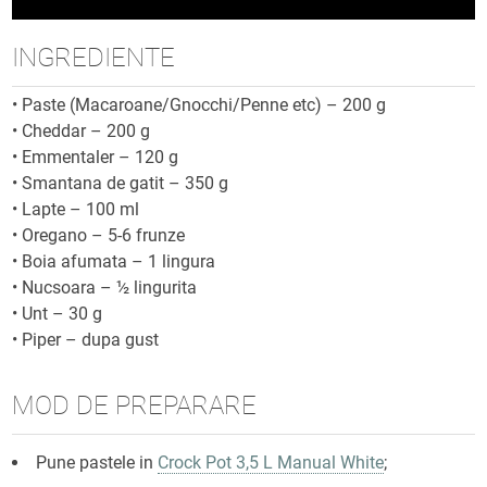
INGREDIENTE
•
Paste (Macaroane/Gnocchi/Penne etc) – 200 g
•
Cheddar – 200 g
•
Emmentaler – 120 g
•
Smantana de gatit – 350 g
•
Lapte – 100 ml
•
Oregano – 5-6 frunze
•
Boia afumata – 1 lingura
•
Nucsoara – ½ lingurita
•
Unt – 30 g
•
Piper – dupa gust
MOD DE PREPARARE
Pune pastele in
Crock Pot 3,5 L Manual White
;