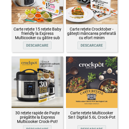
Carte rețete 15 rețete Baby
Carte rețete Crocktober -
friendly la Express
gătești mâncarea preferată
Multicooker cu gătire sub
cu efort minim
presiune Crock-Pot
DESCARCARE
DESCARCARE
30 rețete rapide de Paște
Carte rețete Multicooker
pregătite la Express
5in1 Digital 5.6L Crock-Pot
Multicooker Crock-Pot!