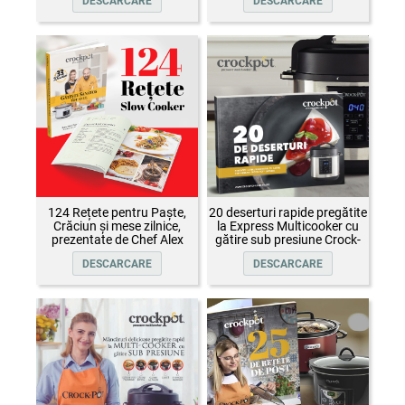
DESCARCARE
DESCARCARE
124 Rețete pentru Paște,
20 deserturi rapide pregătite
Crăciun și mese zilnice,
la Express Multicooker cu
prezentate de Chef Alex
gătire sub presiune Crock-
Cîrțu și invitații săi
Pot
DESCARCARE
DESCARCARE