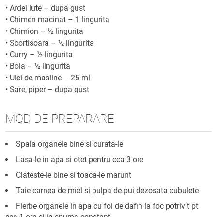
•
Ardei iute – dupa gust
•
Chimen macinat – 1 lingurita
•
Chimion – ½ lingurita
•
Scortisoara – ½ lingurita
•
Curry – ½ lingurita
•
Boia – ½ lingurita
•
Ulei de masline – 25 ml
•
Sare, piper – dupa gust
MOD DE PREPARARE
Spala organele bine si curata-le
Lasa-le in apa si otet pentru cca 3 ore
Clateste-le bine si toaca-le marunt
Taie carnea de miel si pulpa de pui dezosata cubulete
Fierbe organele in apa cu foi de dafin la foc potrivit pt
cca 1 ora si ia spuma constant