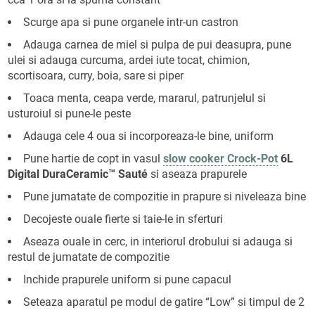
Scurge apa si pune organele intr-un castron
Adauga carnea de miel si pulpa de pui deasupra, pune
ulei si adauga curcuma, ardei iute tocat, chimion,
scortisoara, curry, boia, sare si piper
Toaca menta, ceapa verde, mararul, patrunjelul si
usturoiul si pune-le peste
Adauga cele 4 oua si incorporeaza-le bine, uniform
Pune hartie de copt in vasul
slow cooker Crock-Pot
6L
Digital DuraCeramic™ Sauté
si aseaza prapurele
Pune jumatate de compozitie in prapure si niveleaza bine
Decojeste ouale fierte si taie-le in sferturi
Aseaza ouale in cerc, in interiorul drobului si adauga si
restul de jumatate de compozitie
Inchide prapurele uniform si pune capacul
Seteaza aparatul pe modul de gatire “Low” si timpul de 2