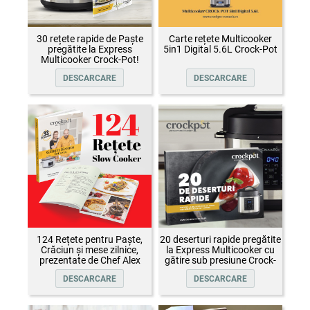
30 rețete rapide de Paște
Carte rețete Multicooker
pregătite la Express
5in1 Digital 5.6L Crock-Pot
Multicooker Crock-Pot!
DESCARCARE
DESCARCARE
124 Rețete pentru Paște,
20 deserturi rapide pregătite
Crăciun și mese zilnice,
la Express Multicooker cu
prezentate de Chef Alex
gătire sub presiune Crock-
Cîrțu și invitații săi
Pot
DESCARCARE
DESCARCARE