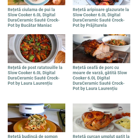
Rețetă ciulama de pui la
Rețetă aripioare glazurate la
Slow Cooker 6.0L Digital
Slow Cooker 6.0L Digital
DuraCeramic Sauté Crock-
DuraCeramic Sauté Crock-
Pot by Bucătar Maniac
Pot by Prăjiturela
Rețetă de post ratatouille la
Rețetă ceafă de porc cu
Slow Cooker 6.0L Digital
moare de varză, gătită Slow
DuraCeramic Sauté Crock-
Cooker 6.0L Digital
Pot by Laura Laurențiu
DuraCeramic Sauté Crock-
Pot by Laura Laurențiu
Rețetă budincă de somon
Rețetă curcan umplut gatit la