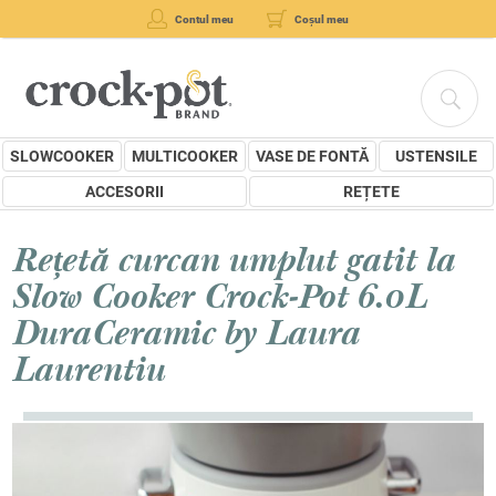
Contul meu
Coșul meu
SLOWCOOKER
MULTICOOKER
VASE DE FONTĂ
USTENSILE
ACCESORII
REȚETE
Rețetă curcan umplut gatit la
Slow Cooker Crock-Pot 6.0L
DuraCeramic by Laura
Laurentiu