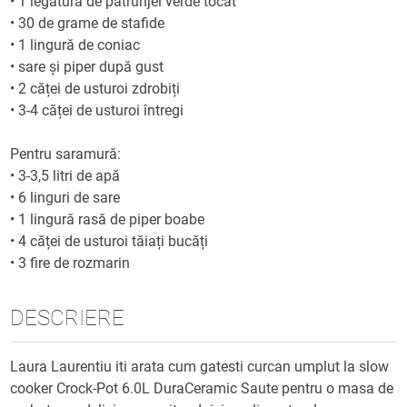
•
1 legătură de pătrunjel verde tocat
•
30 de grame de stafide
•
1 lingură de coniac
•
sare și piper după gust
•
2 căței de usturoi zdrobiți
•
3-4 căței de usturoi întregi
Pentru saramură:
•
3-3,5 litri de apă
•
6 linguri de sare
•
1 lingură rasă de piper boabe
•
4 căței de usturoi tăiați bucăți
•
3 fire de rozmarin
DESCRIERE
Laura Laurentiu iti arata cum gatesti curcan umplut la slow
cooker Crock-Pot 6.0L DuraCeramic Saute pentru o masa de