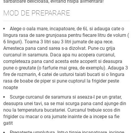
sarbatoare delicioasa, evitand risipa alimentara!
MOD DE PREPARARE
Alege o oala mare, incapatoare, de 6L si adauga cate o
lingura rasa de sare grunjoasa pentru fiecare litru de volum (
6 linguri). Toarna 3 litri sau 3 litri jumate de apa rece.
Amesteca pana cand sarea s-a dizolvat. Pune cu grija
curcanul in saramura. Daca apa nu acopera curcanul,
completeaza pana cand acesta este acoperit si deasupra
pune o greutate (o farfurie mai grea, de exemplu). Adauga 3
fire de rozmarin, 4 catei de usturoi taiati bucati si o lingura
rasa de boabe de piper si pune cuptorul la frigider peste
noapte
Scurge curcanul de saramura si aseaza-l pe un gratar,
deasupra unei tavi, sa se mai scurga pana cand ajunge din
nou la temperatura bucatariei. Curcanul trebuie scos din
frigider cu macar o ora jumate inainte de a incepe sa fie
gatit
Pregateste umplutura. Intr-o tigaie incapatoare, incinge