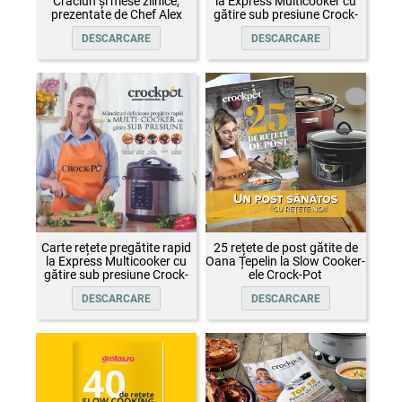
Crăciun și mese zilnice,
la Express Multicooker cu
prezentate de Chef Alex
gătire sub presiune Crock-
Cîrțu și invitații săi
Pot
DESCARCARE
DESCARCARE
Carte rețete pregătite rapid
25 rețete de post gătite de
la Express Multicooker cu
Oana Țepelin la Slow Cooker-
gătire sub presiune Crock-
ele Crock-Pot
Pot
DESCARCARE
DESCARCARE