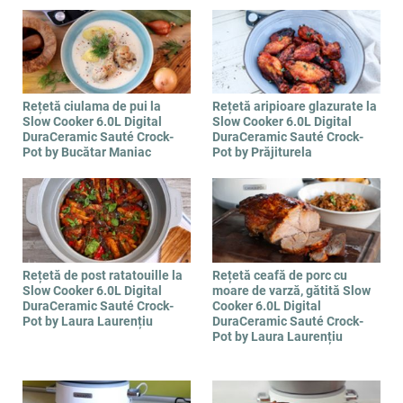
Rețetă ciulama de pui la
Rețetă aripioare glazurate la
Slow Cooker 6.0L Digital
Slow Cooker 6.0L Digital
DuraCeramic Sauté Crock-
DuraCeramic Sauté Crock-
Pot by Bucătar Maniac
Pot by Prăjiturela
Rețetă de post ratatouille la
Rețetă ceafă de porc cu
Slow Cooker 6.0L Digital
moare de varză, gătită Slow
DuraCeramic Sauté Crock-
Cooker 6.0L Digital
Pot by Laura Laurențiu
DuraCeramic Sauté Crock-
Pot by Laura Laurențiu