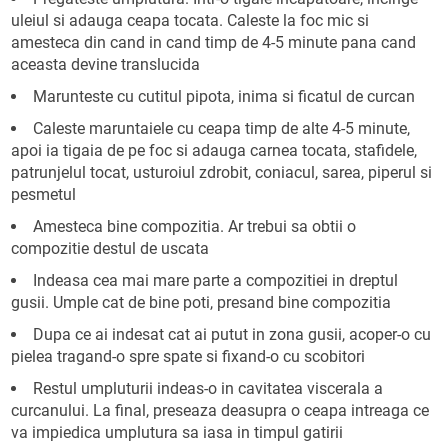
uleiul si adauga ceapa tocata. Caleste la foc mic si
amesteca din cand in cand timp de 4-5 minute pana cand
aceasta devine translucida
Marunteste cu cutitul pipota, inima si ficatul de curcan
Caleste maruntaiele cu ceapa timp de alte 4-5 minute,
apoi ia tigaia de pe foc si adauga carnea tocata, stafidele,
patrunjelul tocat, usturoiul zdrobit, coniacul, sarea, piperul si
pesmetul
Amesteca bine compozitia. Ar trebui sa obtii o
compozitie destul de uscata
Indeasa cea mai mare parte a compozitiei in dreptul
gusii. Umple cat de bine poti, presand bine compozitia
Dupa ce ai indesat cat ai putut in zona gusii, acoper-o cu
pielea tragand-o spre spate si fixand-o cu scobitori
Restul umpluturii indeas-o in cavitatea viscerala a
curcanului. La final, preseaza deasupra o ceapa intreaga ce
va impiedica umplutura sa iasa in timpul gatirii