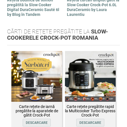
Rețetă budincă de somon
Rețetă curcan umplut gatit la
pregătită la Slow Cooker
Slow Cooker Crock-Pot 6.0L
Digital DuraCeramic Sauté 6l
DuraCeramic by Laura
by Blog în Tandem
Laurentiu
CĂRȚI DE REȚETE PREGĂTITE LA
SLOW-
COOKERELE CROCK-POT ROMANIA
Carte rețete de iarnă
Carte rețete pregătite rapid
pregătite la aparatele de
la Multicooker Turbo Express
gătit Crock-Pot
Crock-Pot
DESCARCARE
DESCARCARE