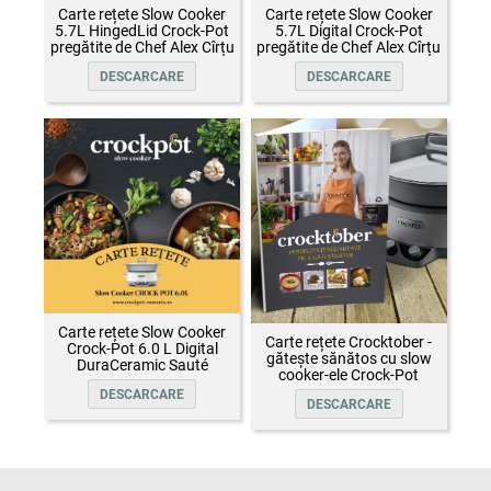
Carte rețete Slow Cooker
Carte rețete Slow Cooker
5.7L HingedLid Crock-Pot
5.7L Digital Crock-Pot
pregătite de Chef Alex Cîrțu
pregătite de Chef Alex Cîrțu
DESCARCARE
DESCARCARE
Carte rețete Slow Cooker
Carte rețete Crocktober -
Crock-Pot 6.0 L Digital
gătește sănătos cu slow
DuraCeramic Sauté
cooker-ele Crock-Pot
DESCARCARE
DESCARCARE