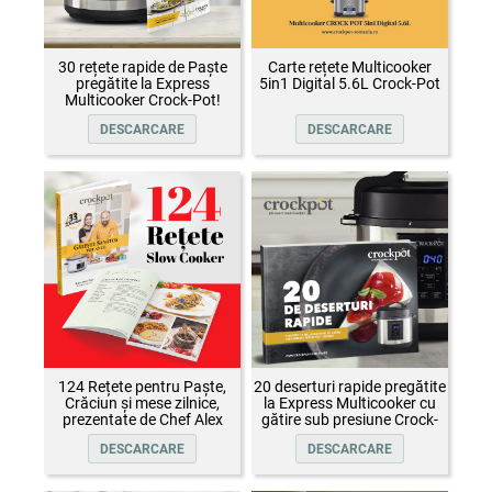
30 rețete rapide de Paște
Carte rețete Multicooker
pregătite la Express
5in1 Digital 5.6L Crock-Pot
Multicooker Crock-Pot!
DESCARCARE
DESCARCARE
124 Rețete pentru Paște,
20 deserturi rapide pregătite
Crăciun și mese zilnice,
la Express Multicooker cu
prezentate de Chef Alex
gătire sub presiune Crock-
Cîrțu și invitații săi
Pot
DESCARCARE
DESCARCARE