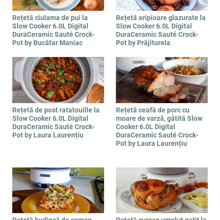
Rețetă ciulama de pui la
Rețetă aripioare glazurate la
Slow Cooker 6.0L Digital
Slow Cooker 6.0L Digital
DuraCeramic Sauté Crock-
DuraCeramic Sauté Crock-
Pot by Bucătar Maniac
Pot by Prăjiturela
Rețetă de post ratatouille la
Rețetă ceafă de porc cu
Slow Cooker 6.0L Digital
moare de varză, gătită Slow
DuraCeramic Sauté Crock-
Cooker 6.0L Digital
Pot by Laura Laurențiu
DuraCeramic Sauté Crock-
Pot by Laura Laurențiu