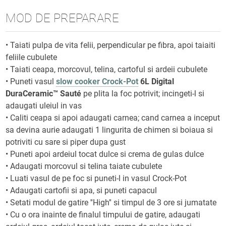
MOD DE PREPARARE
• Taiati pulpa de vita felii, perpendicular pe fibra, apoi taiaiti
feliile cubulete
• Taiati ceapa, morcovul, telina, cartoful si ardeii cubulete
• Puneti vasul
slow cooker Crock-Pot
6L Digital
DuraCeramic™ Sauté
pe plita la foc potrivit; incingeti-l si
adaugati uleiul in vas
• Caliti ceapa si apoi adaugati carnea; cand carnea a inceput
sa devina aurie adaugati 1 lingurita de chimen si boiaua si
potriviti cu sare si piper dupa gust
• Puneti apoi ardeiul tocat dulce si crema de gulas dulce
• Adaugati morcovul si telina taiate cubulete
• Luati vasul de pe foc si puneti-l in vasul Crock-Pot
• Adaugati cartofii si apa, si puneti capacul
• Setati modul de gatire ''High'' si timpul de 3 ore si jumatate
• Cu o ora inainte de finalul timpului de gatire, adaugati