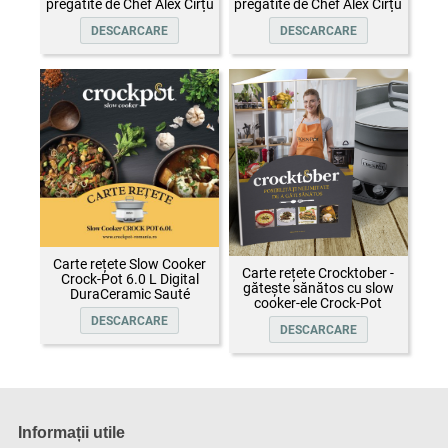
pregătite de Chef Alex Cîrțu
pregătite de Chef Alex Cîrțu
DESCARCARE
DESCARCARE
Carte rețete Slow Cooker
Carte rețete Crocktober -
Crock-Pot 6.0 L Digital
gătește sănătos cu slow
DuraCeramic Sauté
cooker-ele Crock-Pot
DESCARCARE
DESCARCARE
Informații utile