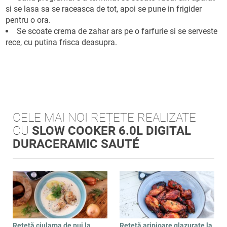
si se lasa sa se raceasca de tot, apoi se pune in frigider
pentru o ora.
Se scoate crema de zahar ars pe o farfurie si se serveste
rece, cu putina frisca deasupra.
CELE MAI NOI REȚETE REALIZATE
CU
SLOW COOKER 6.0L DIGITAL
DURACERAMIC SAUTÉ
Rețetă ciulama de pui la
Rețetă aripioare glazurate la