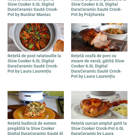
Slow Cooker 6.0L Digital
Slow Cooker 6.0L Digital
DuraCeramic Sauté Crock-
DuraCeramic Sauté Crock-
Pot by Bucătar Maniac
Pot by Prăjiturela
Rețetă de post ratatouille la
Rețetă ceafă de porc cu
Slow Cooker 6.0L Digital
moare de varză, gătită Slow
DuraCeramic Sauté Crock-
Cooker 6.0L Digital
Pot by Laura Laurențiu
DuraCeramic Sauté Crock-
Pot by Laura Laurențiu
Rețetă budincă de somon
Rețetă curcan umplut gatit la
pregătită la Slow Cooker
Slow Cooker Crock-Pot 6.0L
Digital DuraCeramic Sauté 6l
DuraCeramic by Laura