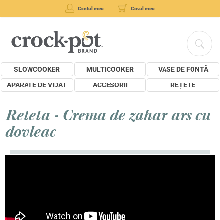
Contul meu
Coșul meu
SLOWCOOKER
MULTICOOKER
VASE DE FONTĂ
APARATE DE VIDAT
ACCESORII
REȚETE
Reteta - Crema de zahar ars cu
dovleac