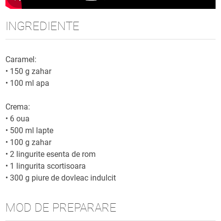
INGREDIENTE
Caramel:
•
150 g zahar
•
100 ml apa
Crema:
•
6 oua
•
500 ml lapte
•
100 g zahar
•
2 lingurite esenta de rom
•
1 lingurita scortisoara
•
300 g piure de dovleac indulcit
MOD DE PREPARARE