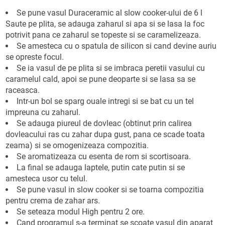
Se pune vasul Duraceramic al slow cooker-ului de 6 l
Saute pe plita, se adauga zaharul si apa si se lasa la foc
potrivit pana ce zaharul se topeste si se caramelizeaza.
Se amesteca cu o spatula de silicon si cand devine auriu
se opreste focul.
Se ia vasul de pe plita si se imbraca peretii vasului cu
caramelul cald, apoi se pune deoparte si se lasa sa se
raceasca.
Intr-un bol se sparg ouale intregi si se bat cu un tel
impreuna cu zaharul.
Se adauga piureul de dovleac (obtinut prin calirea
dovleacului ras cu zahar dupa gust, pana ce scade toata
zeama) si se omogenizeaza compozitia.
Se aromatizeaza cu esenta de rom si scortisoara.
La final se adauga laptele, putin cate putin si se
amesteca usor cu telul.
Se pune vasul in slow cooker si se toarna compozitia
pentru crema de zahar ars.
Se seteaza modul High pentru 2 ore.
Cand programul s-a terminat se scoate vasul din aparat