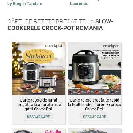
by Blog în Tandem
Laurentiu
CĂRȚI DE REȚETE PREGĂTITE LA
SLOW-
COOKERELE CROCK-POT ROMANIA
Carte rețete de iarnă
Carte rețete pregătite rapid
pregătite la aparatele de
la Multicooker Turbo Express
gătit Crock-Pot
Crock-Pot
DESCARCARE
DESCARCARE