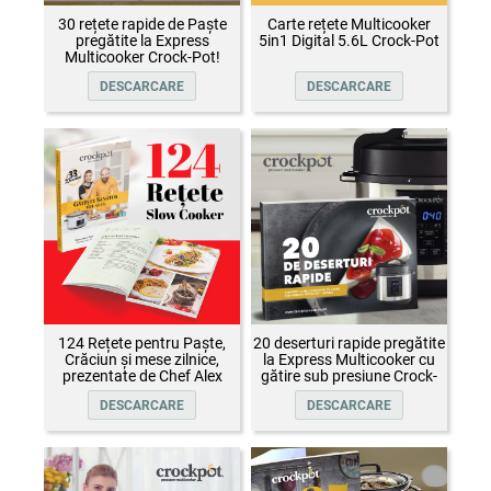
30 rețete rapide de Paște
Carte rețete Multicooker
pregătite la Express
5in1 Digital 5.6L Crock-Pot
Multicooker Crock-Pot!
DESCARCARE
DESCARCARE
124 Rețete pentru Paște,
20 deserturi rapide pregătite
Crăciun și mese zilnice,
la Express Multicooker cu
prezentate de Chef Alex
gătire sub presiune Crock-
Cîrțu și invitații săi
Pot
DESCARCARE
DESCARCARE