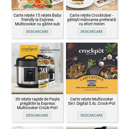
Carte rețete 15 rețete Baby
Carte rețete Crocktober -
friendly la Express
gătești mâncarea preferată
Multicooker cu gătire sub
cu efort minim
presiune Crock-Pot
DESCARCARE
DESCARCARE
30 rețete rapide de Paște
Carte rețete Multicooker
pregătite la Express
5in1 Digital 5.6L Crock-Pot
Multicooker Crock-Pot!
DESCARCARE
DESCARCARE