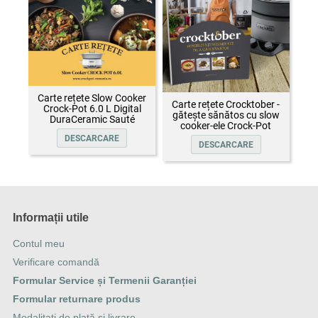
Carte rețete Slow Cooker
Carte rețete Crocktober -
Crock-Pot 6.0 L Digital
gătește sănătos cu slow
DuraCeramic Sauté
cooker-ele Crock-Pot
DESCARCARE
DESCARCARE
Informații utile
Contul meu
Verificare comandă
Formular Service și Termenii Garanției
Formular returnare produs
Modalitați de plată și livrare