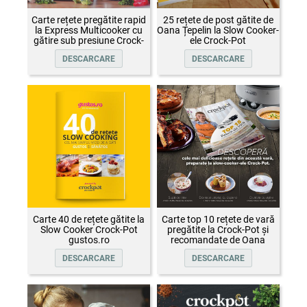
Carte rețete pregătite rapid
25 rețete de post gătite de
la Express Multicooker cu
Oana Țepelin la Slow Cooker-
gătire sub presiune Crock-
ele Crock-Pot
Pot
DESCARCARE
DESCARCARE
Carte 40 de rețete gătite la
Carte top 10 rețete de vară
Slow Cooker Crock-Pot
pregătite la Crock-Pot și
gustos.ro
recomandate de Oana
Țepelin
DESCARCARE
DESCARCARE