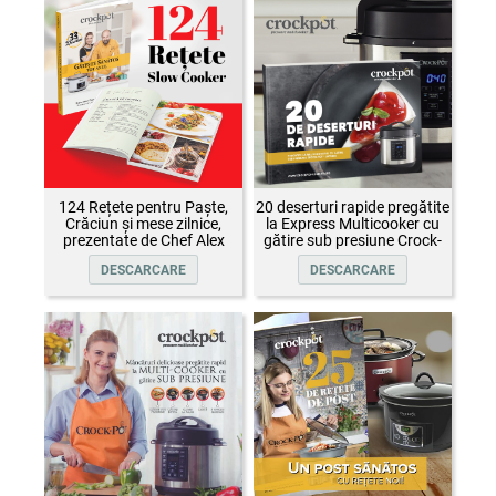
124 Rețete pentru Paște,
20 deserturi rapide pregătite
Crăciun și mese zilnice,
la Express Multicooker cu
prezentate de Chef Alex
gătire sub presiune Crock-
Cîrțu și invitații săi
Pot
DESCARCARE
DESCARCARE