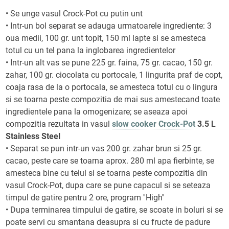
• Se unge vasul Crock-Pot cu putin unt
• Intr-un bol separat se adauga urmatoarele ingrediente: 3
oua medii, 100 gr. unt topit, 150 ml lapte si se amesteca
totul cu un tel pana la inglobarea ingredientelor
• Intr-un alt vas se pune 225 gr. faina, 75 gr. cacao, 150 gr.
zahar, 100 gr. ciocolata cu portocale, 1 lingurita praf de copt,
coaja rasa de la o portocala, se amesteca totul cu o lingura
si se toarna peste compozitia de mai sus amestecand toate
ingredientele pana la omogenizare; se aseaza apoi
compozitia rezultata in vasul
slow cooker Crock-Pot
3.5 L
Stainless Steel
• Separat se pun intr-un vas 200 gr. zahar brun si 25 gr.
cacao, peste care se toarna aprox. 280 ml apa fierbinte, se
amesteca bine cu telul si se toarna peste compozitia din
vasul Crock-Pot, dupa care se pune capacul si se seteaza
timpul de gatire pentru 2 ore, program ''High''
• Dupa terminarea timpului de gatire, se scoate in boluri si se
poate servi cu smantana deasupra si cu fructe de padure