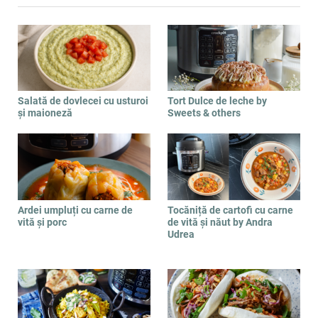
Salată de dovlecei cu usturoi
Tort Dulce de leche by
și maioneză
Sweets & others
Ardei umpluți cu carne de
Tocăniță de cartofi cu carne
vită și porc
de vită și năut by Andra
Udrea