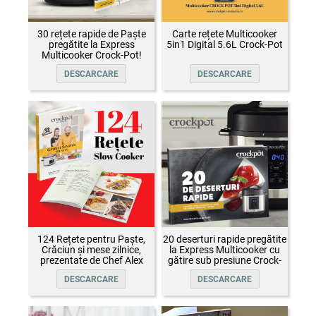
30 rețete rapide de Paște
Carte rețete Multicooker
pregătite la Express
5in1 Digital 5.6L Crock-Pot
Multicooker Crock-Pot!
DESCARCARE
DESCARCARE
124 Rețete pentru Paște,
20 deserturi rapide pregătite
Crăciun și mese zilnice,
la Express Multicooker cu
prezentate de Chef Alex
gătire sub presiune Crock-
Cîrțu și invitații săi
Pot
DESCARCARE
DESCARCARE