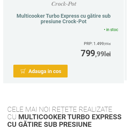
Crock-Pot
Multicooker Turbo Express cu gătire sub
presiune Crock-Pot
•
in stoc
PRP: 1.499
,99
lei
799
,99
lei
Adauga in cos
CELE MAI NOI REȚETE REALIZATE
CU
MULTICOOKER TURBO EXPRESS
CU GĂTIRE SUB PRESIUNE