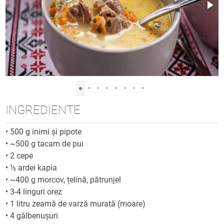
INGREDIENTE
•
500 g inimi și pipote
•
~500 g tacam de pui
•
2 cepe
•
½ ardei kapia
•
~400 g morcov, țelină, pătrunjel
•
3-4 linguri orez
•
1 litru zeamă de varză murată (moare)
•
4 gălbenușuri