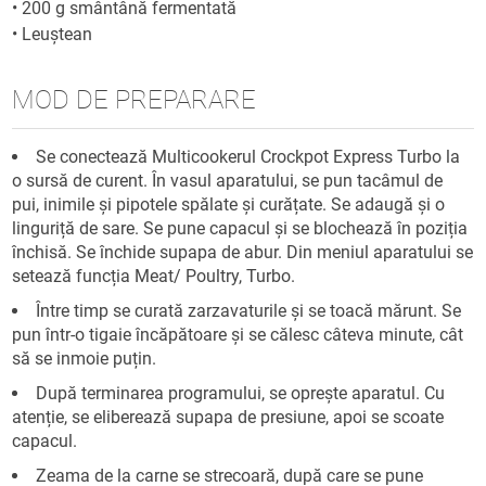
•
200 g smântână fermentată
•
Leuștean
MOD DE PREPARARE
Se conectează Multicookerul Crockpot Express Turbo la
o sursă de curent. În vasul aparatului, se pun tacâmul de
pui, inimile și pipotele spălate și curățate. Se adaugă și o
linguriță de sare. Se pune capacul și se blochează în poziția
închisă. Se închide supapa de abur. Din meniul aparatului se
setează funcția Meat/ Poultry, Turbo.
Între timp se curată zarzavaturile și se toacă mărunt. Se
pun într-o tigaie încăpătoare și se călesc câteva minute, cât
să se inmoie puțin.
După terminarea programului, se oprește aparatul. Cu
atenție, se eliberează supapa de presiune, apoi se scoate
capacul.
Zeama de la carne se strecoară, după care se pune