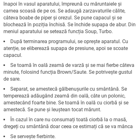
înapoi în vasul aparatului, împreună cu măruntaiele și
carnea scoasă de pe os. Se adaugă zarzavaturile călite,
câteva boabe de piper și orezul. Se pune capacul și se
blochează în poziția închisă. Se închide supapa de abur. Din
meniul aparatului se setează funcția Soup, Turbo.
După terminarea programului, se oprește aparatul. Cu
atenție, se eliberează supapa de presiune, apoi se scoate
capacul.
Se toarnă în oală zeamă de varză și se mai fierbe câteva
minute, folosind funcția Brown/Saute. Se potrivește gustul
de sare.
Separat, se amestecă gălbenușurile cu smântână. Se
temperează adăugând zeamă din oală, câte un polonic,
amestecând foarte bine. Se toarnă în oală cu ciorbă și se
amestecă. Se pune și leuștean tocat mărunt.
În cazul în care nu consumați toată ciorbă la o masă,
dregeți cu smântână doar ceea ce estimați că se va mânca
Se servește fierbinte.