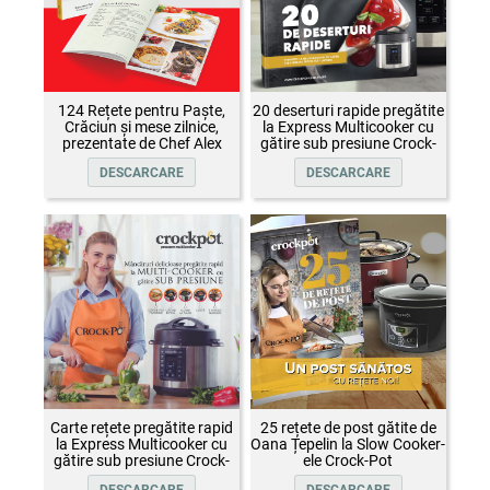
124 Rețete pentru Paște,
20 deserturi rapide pregătite
Crăciun și mese zilnice,
la Express Multicooker cu
prezentate de Chef Alex
gătire sub presiune Crock-
Cîrțu și invitații săi
Pot
DESCARCARE
DESCARCARE
Carte rețete pregătite rapid
25 rețete de post gătite de
la Express Multicooker cu
Oana Țepelin la Slow Cooker-
gătire sub presiune Crock-
ele Crock-Pot
Pot