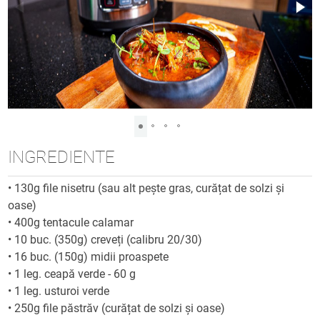
INGREDIENTE
•
130g file nisetru (sau alt pește gras, curățat de solzi și
oase)
•
400g tentacule calamar
•
10 buc. (350g) creveți (calibru 20/30)
•
16 buc. (150g) midii proaspete
•
1 leg. ceapă verde - 60 g
•
1 leg. usturoi verde
•
250g file păstrăv (curățat de solzi și oase)