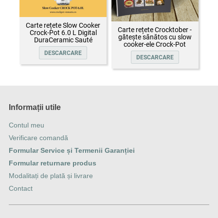
Carte rețete Slow Cooker
Carte rețete Crocktober -
Crock-Pot 6.0 L Digital
gătește sănătos cu slow
DuraCeramic Sauté
cooker-ele Crock-Pot
DESCARCARE
DESCARCARE
Informații utile
Contul meu
Verificare comandă
Formular Service și Termenii Garanției
Formular returnare produs
Modalitați de plată și livrare
Contact