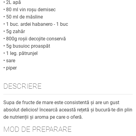
•
2L apă
•
80 ml vin roșu demisec
•
50 ml de măsline
•
1 buc. ardei habanero - 1 buc
•
5g zahăr
•
800g roșii decojite conservă
•
5g busuioc proaspăt
•
1 leg. pătrunjel
•
sare
•
piper
DESCRIERE
Supa de fructe de mare este consistentă și are un gust
absolut delicios! încearcă această rețetă și bucură-te din plin
de nutrienții și aroma pe care o oferă.
MOD DE PREPARARE