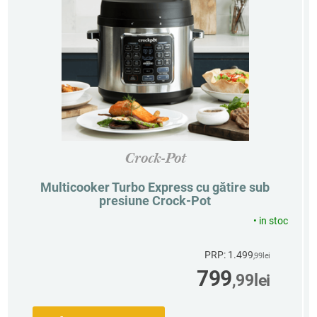
Crock-Pot
Multicooker Turbo Express cu gătire sub
presiune Crock-Pot
•
in stoc
PRP: 1.499
,99
lei
799
,99
lei