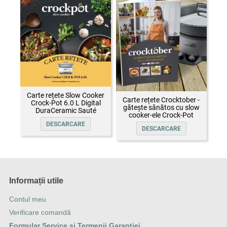
Carte rețete Slow Cooker
Carte rețete Crocktober -
Crock-Pot 6.0 L Digital
gătește sănătos cu slow
DuraCeramic Sauté
cooker-ele Crock-Pot
DESCARCARE
DESCARCARE
Informații utile
Contul meu
Verificare comandă
Formular Service și Termenii Garanției