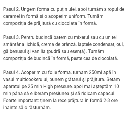
Pasul 2. Ungem forma cu puțin ulei, apoi turnăm siropul de
caramel in formă și o acoperim uniform. Turnăm
compoziția de prăjitură cu ciocolata în formă.
Pasul 3. Pentru budincă batem cu mixerul sau cu un tel
smântâna lichidă, crema de brânză, laptele condensat, oul,
gălbenușul și vanilia (pudră sau esență). Turnăm
compoziția de budincă în formă, peste cea de ciocolată.
Pasul 4. Acoperim cu folie forma, turnam 250ml apă în
vasul multicookerului, punem grătarul și prăjitura. Setăm
aparatul pe 25 min High pressure, apoi mai așteptăm 10
min până să eliberăm presiunea și să ridicam capacul.
Foarte important: ținem la rece prăjtura în formă 2-3 ore
înainte să o răsturnăm.