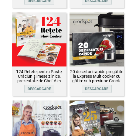
DESCARCARE
DESCARCARE
124 Rețete pentru Paște,
20 deserturi rapide pregătite
Crăciun și mese zilnice,
la Express Multicooker cu
prezentate de Chef Alex
gătire sub presiune Crock-
Cîrțu și invitații săi
Pot
DESCARCARE
DESCARCARE