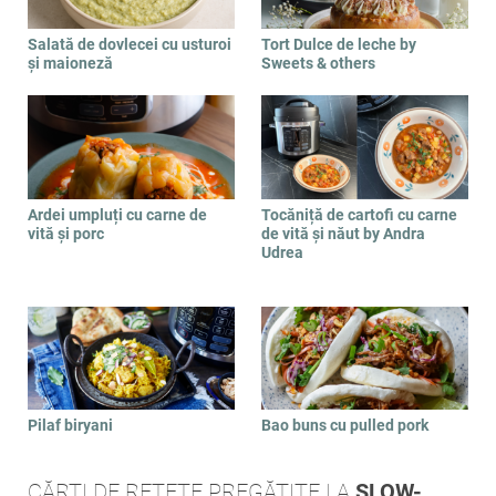
Salată de dovlecei cu usturoi
Tort Dulce de leche by
și maioneză
Sweets & others
Ardei umpluți cu carne de
Tocăniță de cartofi cu carne
vită și porc
de vită și năut by Andra
Udrea
Pilaf biryani
Bao buns cu pulled pork
CĂRȚI DE REȚETE PREGĂTITE LA
SLOW-