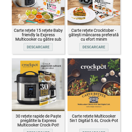
Carte rețete 15 rețete Baby
Carte rețete Crocktober -
friendly la Express
gătești mâncarea preferată
Multicooker cu gătire sub
cu efort minim
presiune Crock-Pot
DESCARCARE
DESCARCARE
30 rețete rapide de Paște
Carte rețete Multicooker
pregătite la Express
5in1 Digital 5.6L Crock-Pot
Multicooker Crock-Pot!