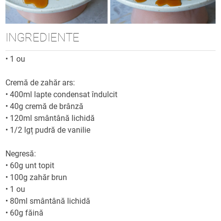
INGREDIENTE
•
1 ou
Cremă de zahăr ars:
•
400ml lapte condensat îndulcit
•
40g cremă de brânză
•
120ml smântână lichidă
•
1/2 lgț pudră de vanilie
Negresă:
•
60g unt topit
•
100g zahăr brun
•
1 ou
•
80ml smântână lichidă
•
60g făină