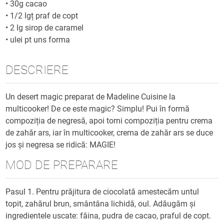
•
30g cacao
•
1/2 lgț praf de copt
•
2 lg sirop de caramel
•
ulei pt uns forma
DESCRIERE
Un desert magic preparat de Madeline Cuisine la
multicooker! De ce este magic? Simplu! Pui în formă
compoziția de negresă, apoi torni compoziția pentru crema
de zahăr ars, iar în multicooker, crema de zahăr ars se duce
jos și negresa se ridică: MAGIE!
MOD DE PREPARARE
Pasul 1. Pentru prăjitura de ciocolată amestecăm untul
topit, zahărul brun, smântâna lichidă, oul. Adăugăm și
ingredientele uscate: făina, pudra de cacao, praful de copt.