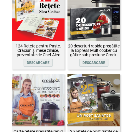
124 Rețete pentru Paște,
20 deserturi rapide pregătite
Crăciun și mese zilnice,
la Express Multicooker cu
prezentate de Chef Alex
gătire sub presiune Crock-
Cîrțu și invitații săi
Pot
DESCARCARE
DESCARCARE
Carte rețete pregătite rapid
25 rețete de post gătite de