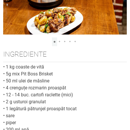
INGREDIENTE
•
1 kg coaste de vită
•
5g mix Pit Boss Brisket
•
50 ml ulei de măsline
•
4 crenguțe rozmarin proaspăt
•
12 - 14 buc. cartofi raclette (mici)
•
2 g usturoi granulat
•
1 legătură pătrunjel proaspăt tocat
•
sare
•
piper
•
200 ml apă