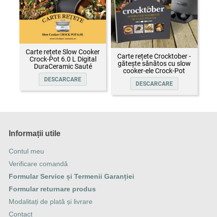
Carte rețete Slow Cooker
Carte rețete Crocktober -
Crock-Pot 6.0 L Digital
gătește sănătos cu slow
DuraCeramic Sauté
cooker-ele Crock-Pot
DESCARCARE
DESCARCARE
Informații utile
Contul meu
Verificare comandă
Formular Service și Termenii Garanției
Formular returnare produs
Modalitați de plată și livrare
Contact