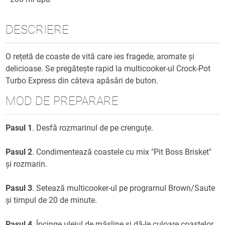
DESCRIERE
O rețetă de coaste de vită care ies fragede, aromate și
delicioase. Se pregătește rapid la multicooker-ul Crock-Pot
Turbo Express din câteva apăsări de buton.
MOD DE PREPARARE
Pasul 1
. Desfă rozmarinul de pe crenguțe.
Pasul 2
. Condimentează coastele cu mix "Pit Boss Brisket"
și rozmarin.
Pasul 3
. Setează multicooker-ul pe programul Brown/Saute
și timpul de 20 de minute.
Pasul 4
. Încinge uleiul de măsline și dă-le culoare coastelor,