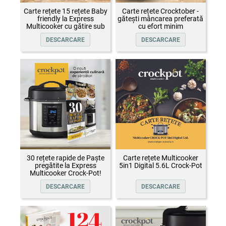
Carte rețete 15 rețete Baby
Carte rețete Crocktober -
friendly la Express
gătești mâncarea preferată
Multicooker cu gătire sub
cu efort minim
presiune Crock-Pot
DESCARCARE
DESCARCARE
30 rețete rapide de Paște
Carte rețete Multicooker
pregătite la Express
5in1 Digital 5.6L Crock-Pot
Multicooker Crock-Pot!
DESCARCARE
DESCARCARE