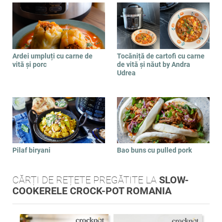
Ardei umpluți cu carne de
Tocăniță de cartofi cu carne
vită și porc
de vită și năut by Andra
Udrea
Pilaf biryani
Bao buns cu pulled pork
CĂRȚI DE REȚETE PREGĂTITE LA
SLOW-
COOKERELE CROCK-POT ROMANIA