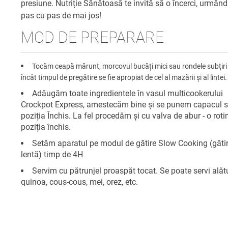
presiune. Nutriție Sănătoasă te invită să o încerci, urmând
pas cu pas de mai jos!
MOD DE PREPARARE
Tocăm ceapă mărunt, morcovul bucăți mici sau rondele subțiri -
încât timpul de pregătire se fie apropiat de cel al mazării și al lintei.
Adăugăm toate ingredientele în vasul multicookerului
Crockpot Express, amestecăm bine și se punem capacul s
poziția Închis. La fel procedăm și cu valva de abur - o rot
poziția închis.
Setăm aparatul pe modul de gătire Slow Cooking (găti
lentă) timp de 4H
Servim cu pătrunjel proaspăt tocat. Se poate servi alăt
quinoa, cous-cous, mei, orez, etc.