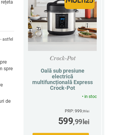
 rețeta
 astfel
Crock-Pot
pre
im spre
Oală sub presiune
electrică
multifuncțională Express
re
Crock-Pot
•
in stoc
uri de
PRP: 999
,99
lei
599
,99
lei