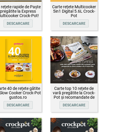
 rețete rapide de Paște
Carte rețete Multicooker
pregătite la Express
5in1 Digital 5.6L Crock-
ulticooker Crock-Pot!
Pot
DESCARCARE
DESCARCARE
rte 40 de rețete gătite
Carte top 10 rețete de
 Slow Cooker Crock-Pot
vară pregătite la Crock-
gustos.ro
Pot și recomandate de
Oana Țepelin
DESCARCARE
DESCARCARE