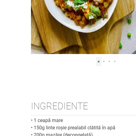
INGREDIENTE
•
1 ceapă mare
•
150g linte roșie prealabil clătită în apă
•
200g mazăre (decongelată)