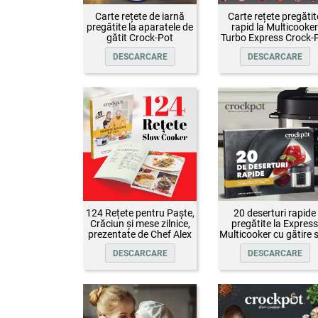
Carte rețete de iarnă
Carte rețete pregătit
pregătite la aparatele de
rapid la Multicooker
gătit Crock-Pot
Turbo Express Crock-
DESCARCARE
DESCARCARE
124 Rețete pentru Paște,
20 deserturi rapide
Crăciun și mese zilnice,
pregătite la Express
prezentate de Chef Alex
Multicooker cu gătire 
Cîrțu și invitații săi
presiune Crock-Pot
DESCARCARE
DESCARCARE