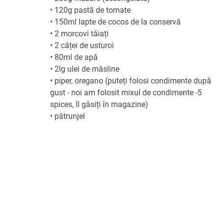
•
120g pastă de tomate
•
150ml lapte de cocos de la conservă
•
2 morcovi tăiați
•
2 căței de usturoi
•
80ml de apă
•
2lg ulei de măsline
•
piper, oregano (puteți folosi condimente după
gust - noi am folosit mixul de condimente -5
spices, îl găsiți în magazine)
•
pătrunjel