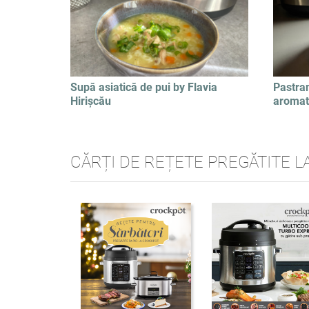
Supă asiatică de pui by Flavia
Pastra
Hirișcău
aromati
CĂRȚI DE REȚETE PREGĂTITE L