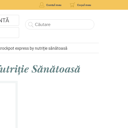
Contul meu
Coșul meu
NTĂ
 crockpot express by nutriție sănătoasă
Nutriție Sănătoasă