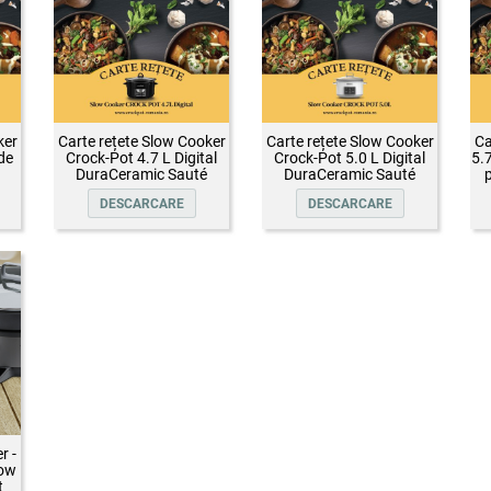
ker
Carte rețete Slow Cooker
Carte rețete Slow Cooker
Ca
de
Crock-Pot 4.7 L Digital
Crock-Pot 5.0 L Digital
5.
DuraCeramic Sauté
DuraCeramic Sauté
p
DESCARCARE
DESCARCARE
r -
low
t