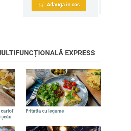
Adauga in cos
MULTIFUNCȚIONALĂ EXPRESS
 cartof
Fritatta cu legume
rișcău