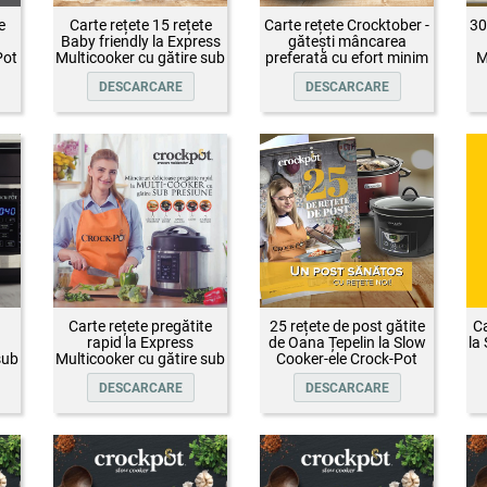
e
Carte rețete 15 rețete
Carte rețete Crocktober -
30
Baby friendly la Express
gătești mâncarea
Pot
Multicooker cu gătire sub
preferată cu efort minim
M
presiune Crock-Pot
DESCARCARE
DESCARCARE
Carte rețete pregătite
25 rețete de post gătite
Ca
rapid la Express
de Oana Țepelin la Slow
la
sub
Multicooker cu gătire sub
Cooker-ele Crock-Pot
presiune Crock-Pot
DESCARCARE
DESCARCARE