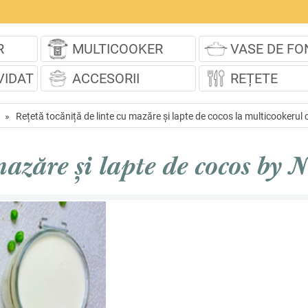
R
MULTICOOKER
VASE DE FO
VIDAT
ACCESORII
REȚETE
»
Rețetă tocăniță de linte cu mazăre și lapte de cocos la multicookerul
mazăre și lapte de cocos by 