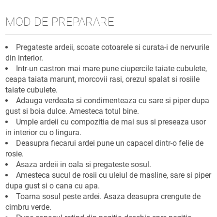
MOD DE PREPARARE
Pregateste ardeii, scoate cotoarele si curata-i de nervurile
din interior.
Intr-un castron mai mare pune ciupercile taiate cubulete,
ceapa taiata marunt, morcovii rasi, orezul spalat si rosiile
taiate cubulete.
Adauga verdeata si condimenteaza cu sare si piper dupa
gust si boia dulce. Amesteca totul bine.
Umple ardeii cu compozitia de mai sus si preseaza usor
in interior cu o lingura.
Deasupra fiecarui ardei pune un capacel dintr-o felie de
rosie.
Asaza ardeii in oala si pregateste sosul.
Amesteca sucul de rosii cu uleiul de masline, sare si piper
dupa gust si o cana cu apa.
Toarna sosul peste ardei. Asaza deasupra crengute de
cimbru verde.