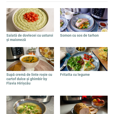
Salată de dovlecei cu usturoi
Somon cu sos de tarhon
și maioneză
Supă cremă de linte roșie cu
Fritatta cu legume
cartof dulce și ghimbir by
Flavia Hirișcău