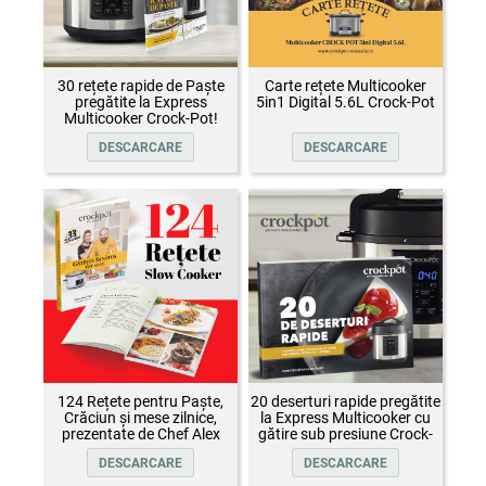
30 rețete rapide de Paște
Carte rețete Multicooker
pregătite la Express
5in1 Digital 5.6L Crock-Pot
Multicooker Crock-Pot!
DESCARCARE
DESCARCARE
124 Rețete pentru Paște,
20 deserturi rapide pregătite
Crăciun și mese zilnice,
la Express Multicooker cu
prezentate de Chef Alex
gătire sub presiune Crock-
Cîrțu și invitații săi
Pot
DESCARCARE
DESCARCARE