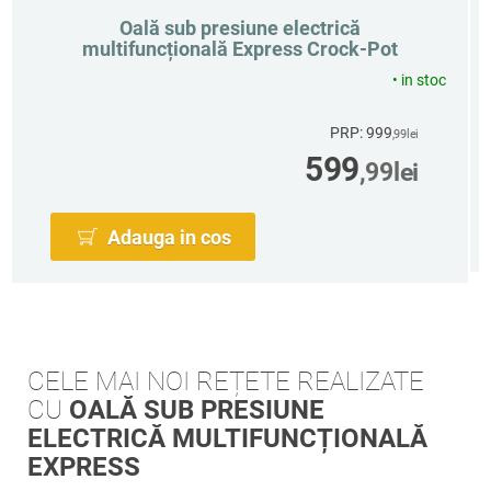
Oală sub presiune electrică
multifuncțională Express Crock-Pot
•
in stoc
PRP: 999
,99
lei
599
,99
lei
Adauga in cos
CELE MAI NOI REȚETE REALIZATE
CU
OALĂ SUB PRESIUNE
ELECTRICĂ MULTIFUNCȚIONALĂ
EXPRESS