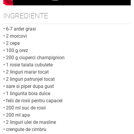
INGREDIENTE
•
6-7 ardei grasi
•
2 morcovi
•
2 cepe
•
100 g orez
•
200 g ciuperci champignion
•
1 rosie taiata cubulete
•
2 linguri marar tocat
•
2 linguri patrunjel tocat
•
sare si piper dupa gust
•
1 lingurita boia dulce
•
felii de rosii pentru capacel
•
200 ml suc de rosii
•
200 ml apa
•
2 linguri ulei de masline
•
crengute de cimbru