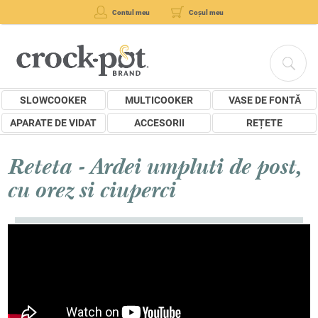
Contul meu
Coșul meu
SLOWCOOKER
MULTICOOKER
VASE DE FONTĂ
APARATE DE VIDAT
ACCESORII
REȚETE
Reteta - Ardei umpluti de post,
cu orez si ciuperci