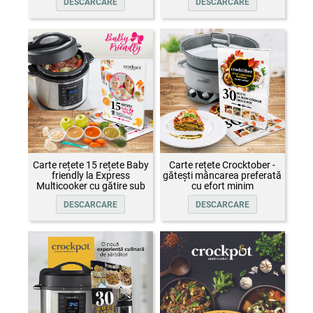
DESCARCARE
DESCARCARE
Carte rețete 15 rețete Baby
Carte rețete Crocktober -
friendly la Express
gătești mâncarea preferată
Multicooker cu gătire sub
cu efort minim
presiune Crock-Pot
DESCARCARE
DESCARCARE