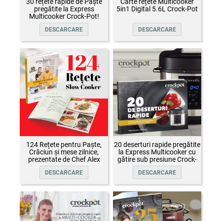
30 rețete rapide de Paște
Carte rețete Multicooker
pregătite la Express
5in1 Digital 5.6L Crock-Pot
Multicooker Crock-Pot!
DESCARCARE
DESCARCARE
124 Rețete pentru Paște,
20 deserturi rapide pregătite
Crăciun și mese zilnice,
la Express Multicooker cu
prezentate de Chef Alex
gătire sub presiune Crock-
Cîrțu și invitații săi
Pot
DESCARCARE
DESCARCARE