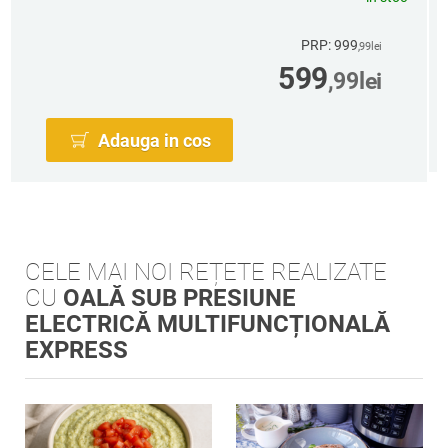
PRP: 999
,99
lei
599
,99
lei
Adauga in cos
CELE MAI NOI REȚETE REALIZATE
CU
OALĂ SUB PRESIUNE
ELECTRICĂ MULTIFUNCȚIONALĂ
EXPRESS