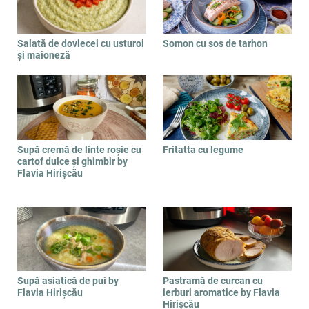
Salată de dovlecei cu usturoi
Somon cu sos de tarhon
și maioneză
Supă cremă de linte roșie cu
Fritatta cu legume
cartof dulce și ghimbir by
Flavia Hirișcău
Supă asiatică de pui by
Pastramă de curcan cu
Flavia Hirișcău
ierburi aromatice by Flavia
Hirișcău