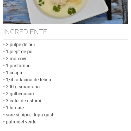
INGREDIENTE
•
2 pulpe de pui
•
1 piept de pui
•
2 morcovi
•
1 pastarnac
•
1 ceapa
•
1/4 radacina de telina
•
200 g smantana
•
2 galbenusuri
•
3 catei de usturoi
•
1 lamaie
•
sare si piper, dupa gust
•
patrunjel verde