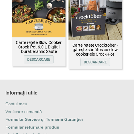
Carte rețete Slow Cooker
Carte rețete Crocktober -
Crock-Pot 6.0 L Digital
gătește sănătos cu slow
DuraCeramic Sauté
cooker-ele Crock-Pot
DESCARCARE
DESCARCARE
Informații utile
Contul meu
Verificare comandă
Formular Service și Termenii Garanției
Formular returnare produs