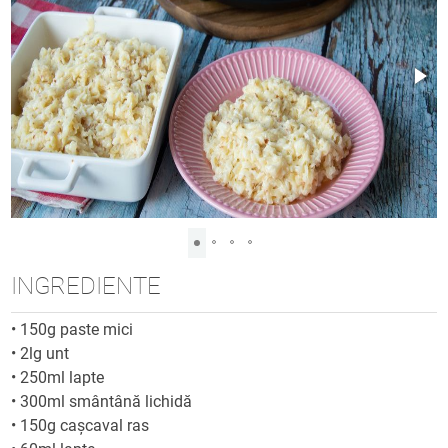
INGREDIENTE
•
150g paste mici
•
2lg unt
•
250ml lapte
•
300ml smântână lichidă
•
150g cașcaval ras