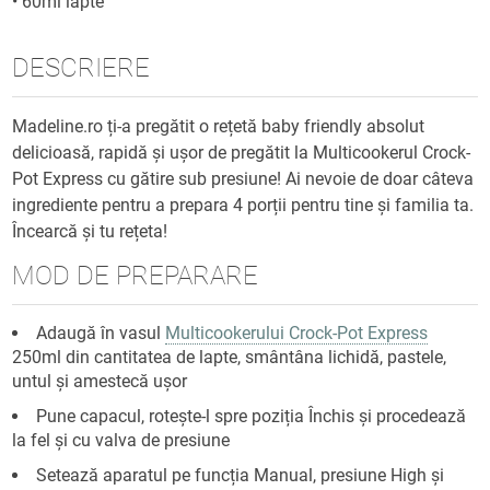
•
60ml lapte
DESCRIERE
Madeline.ro ți-a pregătit o rețetă baby friendly absolut
delicioasă, rapidă și ușor de pregătit la Multicookerul Crock-
Pot Express cu gătire sub presiune! Ai nevoie de doar câteva
ingrediente pentru a prepara 4 porții pentru tine și familia ta.
Încearcă și tu rețeta!
MOD DE PREPARARE
Adaugă în vasul
Multicookerului Crock-Pot Express
250ml din cantitatea de lapte, smântâna lichidă, pastele,
untul și amestecă ușor
Pune capacul, rotește-l spre poziția Închis și procedează
la fel și cu valva de presiune
Setează aparatul pe funcția Manual, presiune High și