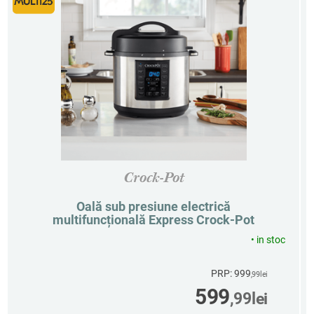
Crock-Pot
Oală sub presiune electrică
multifuncțională Express Crock-Pot
•
in stoc
PRP: 999
,99
lei
599
,99
lei