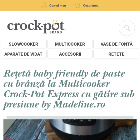
Contul meu
Coșul meu
SLOWCOOKER
MULTICOOKER
VASE DE FONTĂ
APARATE DE VIDAT
ACCESORII
REȚETE
Rețetă baby friendly de paste
cu brânză la Multicooker
Crock-Pot Express cu gătire sub
presiune by Madeline.ro