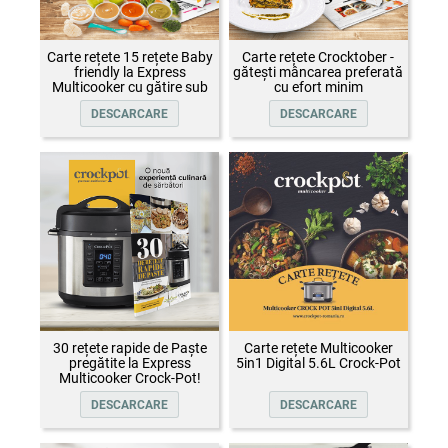
Carte rețete 15 rețete Baby
Carte rețete Crocktober -
friendly la Express
gătești mâncarea preferată
Multicooker cu gătire sub
cu efort minim
presiune Crock-Pot
DESCARCARE
DESCARCARE
30 rețete rapide de Paște
Carte rețete Multicooker
pregătite la Express
5in1 Digital 5.6L Crock-Pot
Multicooker Crock-Pot!
DESCARCARE
DESCARCARE