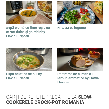
Supă cremă de linte roșie cu
Fritatta cu legume
cartof dulce și ghimbir by
Flavia Hirișcău
Supă asiatică de pui by
Pastramă de curcan cu
Flavia Hirișcău
ierburi aromatice by Flavia
Hirișcău
CĂRȚI DE REȚETE PREGĂTITE LA
SLOW-
COOKERELE CROCK-POT ROMANIA