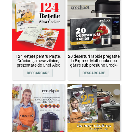
124 Rețete pentru Paște,
20 deserturi rapide pregătite
Crăciun și mese zilnice,
la Express Multicooker cu
prezentate de Chef Alex
gătire sub presiune Crock-
Cîrțu și invitații săi
Pot
DESCARCARE
DESCARCARE