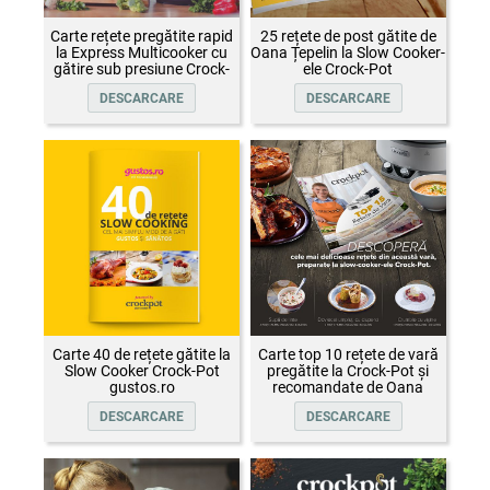
Carte rețete pregătite rapid
25 rețete de post gătite de
la Express Multicooker cu
Oana Țepelin la Slow Cooker-
gătire sub presiune Crock-
ele Crock-Pot
Pot
DESCARCARE
DESCARCARE
Carte 40 de rețete gătite la
Carte top 10 rețete de vară
Slow Cooker Crock-Pot
pregătite la Crock-Pot și
gustos.ro
recomandate de Oana
Țepelin
DESCARCARE
DESCARCARE