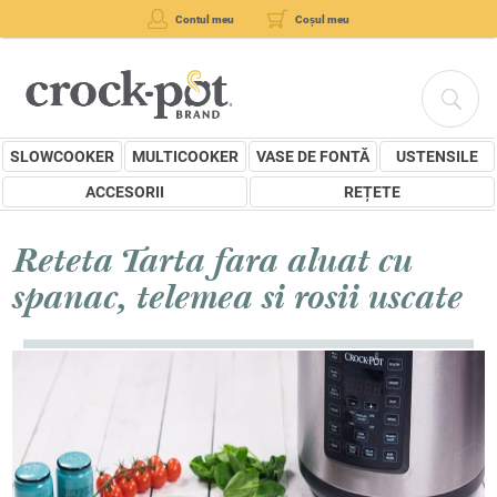
Contul meu
Coșul meu
SLOWCOOKER
MULTICOOKER
VASE DE FONTĂ
USTENSILE
ACCESORII
REȚETE
Reteta Tarta fara aluat cu
spanac, telemea si rosii uscate