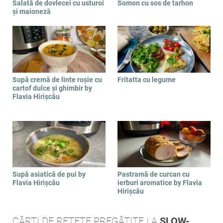
Salată de dovlecei cu usturoi
Somon cu sos de tarhon
și maioneză
Supă cremă de linte roșie cu
Fritatta cu legume
cartof dulce și ghimbir by
Flavia Hirișcău
Supă asiatică de pui by
Pastramă de curcan cu
Flavia Hirișcău
ierburi aromatice by Flavia
Hirișcău
CĂRȚI DE REȚETE PREGĂTITE LA
SLOW-