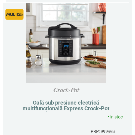
Crock-Pot
Oală sub presiune electrică
multifuncțională Express Crock-Pot
•
in stoc
PRP: 999
,99
lei