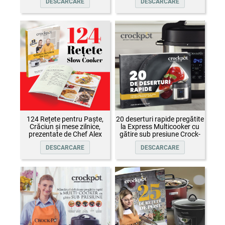
DESCARCARE
DESCARCARE
124 Rețete pentru Paște,
20 deserturi rapide pregătite
Crăciun și mese zilnice,
la Express Multicooker cu
prezentate de Chef Alex
gătire sub presiune Crock-
Cîrțu și invitații săi
Pot
DESCARCARE
DESCARCARE