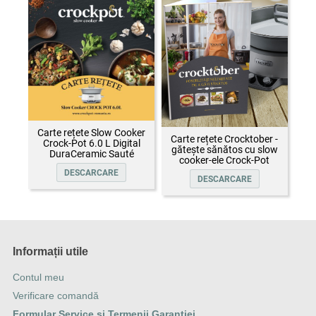
Carte rețete Slow Cooker
Carte rețete Crocktober -
Crock-Pot 6.0 L Digital
gătește sănătos cu slow
DuraCeramic Sauté
cooker-ele Crock-Pot
DESCARCARE
DESCARCARE
Informații utile
Contul meu
Verificare comandă
Formular Service și Termenii Garanției