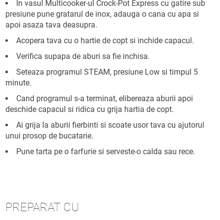
In vasul Multicooker-ul Crock-Pot Express cu gatire sub
presiune pune gratarul de inox, adauga o cana cu apa si
apoi asaza tava deasupra.
Acopera tava cu o hartie de copt si inchide capacul.
Verifica supapa de aburi sa fie inchisa.
Seteaza programul STEAM, presiune Low si timpul 5
minute.
Cand programul s-a terminat, elibereaza aburii apoi
deschide capacul si ridica cu grija hartia de copt.
Ai grija la aburii fierbinti si scoate usor tava cu ajutorul
unui prosop de bucatarie.
Pune tarta pe o farfurie si serveste-o calda sau rece.
PREPARAT CU