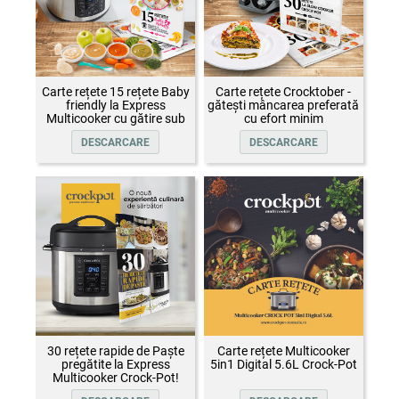
Carte rețete 15 rețete Baby
Carte rețete Crocktober -
friendly la Express
gătești mâncarea preferată
Multicooker cu gătire sub
cu efort minim
presiune Crock-Pot
DESCARCARE
DESCARCARE
30 rețete rapide de Paște
Carte rețete Multicooker
pregătite la Express
5in1 Digital 5.6L Crock-Pot
Multicooker Crock-Pot!