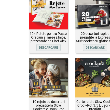
124 Rețete pentru Paște,
20 deserturi rapide
Crăciun și mese zilnice,
pregătite la Express
prezentate de Chef Alex
Multicooker cu gătire 
Cîrțu și invitații săi
presiune Crock-Pot
DESCARCARE
DESCARCARE
10 rețete cu deserturi
Carte rețete Slow Coo
pregătite la Slow
Crock-Pot 3.5 L ușor 
Cookerele Crock-Pot
pregătit