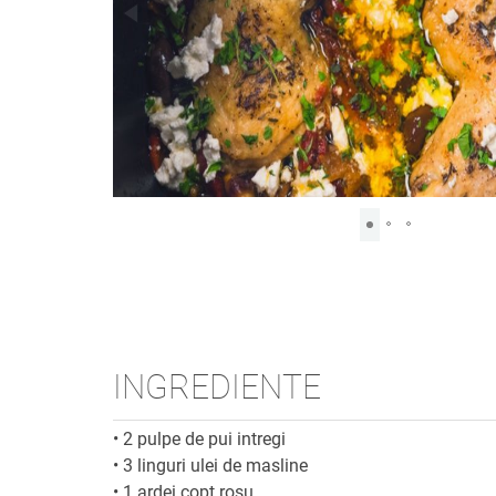
INGREDIENTE
•
2 pulpe de pui intregi
•
3 linguri ulei de masline
•
1 ardei copt rosu