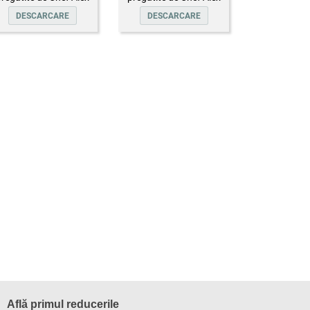
Cîrțu
Cîrțu
DESCARCARE
DESCARCARE
Află primul reducerile