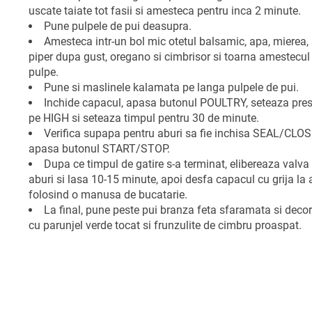
uscate taiate tot fasii si amesteca pentru inca 2 minute.
Pune pulpele de pui deasupra.
Amesteca intr-un bol mic otetul balsamic, apa, mierea, 
piper dupa gust, oregano si cimbrisor si toarna amestecul
pulpe.
Pune si maslinele kalamata pe langa pulpele de pui.
Inchide capacul, apasa butonul POULTRY, seteaza pre
pe HIGH si seteaza timpul pentru 30 de minute.
Verifica supapa pentru aburi sa fie inchisa SEAL/CLOS
apasa butonul START/STOP.
Dupa ce timpul de gatire s-a terminat, elibereaza valva
aburi si lasa 10-15 minute, apoi desfa capacul cu grija la 
folosind o manusa de bucatarie.
La final, pune peste pui branza feta sfaramata si deco
cu parunjel verde tocat si frunzulite de cimbru proaspat.