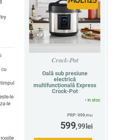
 8
ltry
i
Crock-Pot
s cu
Oală sub presiune
electrică
timpul
multifuncțională Express
Crock-Pot
este-le
•
in stoc
za-le
PRP: 999
,99
lei
599
,99
lei
rosiile