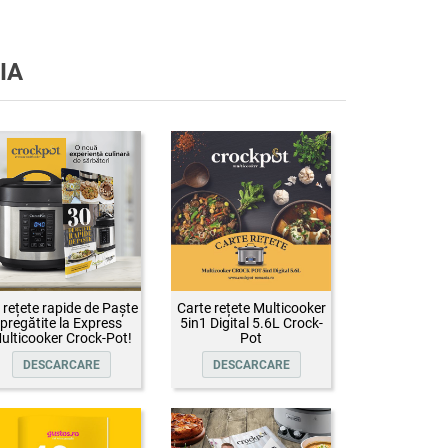
IA
 rețete rapide de Paște
Carte rețete Multicooker
pregătite la Express
5in1 Digital 5.6L Crock-
ulticooker Crock-Pot!
Pot
DESCARCARE
DESCARCARE