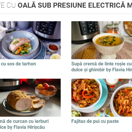
TE CU
OALĂ SUB PRESIUNE ELECTRICĂ 
cu sos de tarhon
Supă cremă de linte roșie cu
dulce și ghimbir by Flavia Hi
mă de curcan cu ierburi
Fajitas de pui cu paste
ce by Flavia Hirișcău