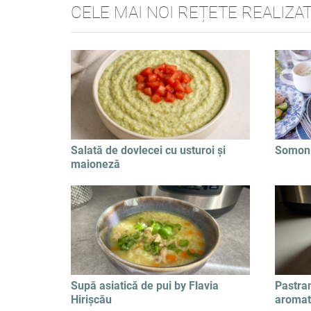
CELE MAI NOI REȚETE REALIZA
Salată de dovlecei cu usturoi și
Somon 
maioneză
Supă asiatică de pui by Flavia
Pastra
Hirișcău
aromati