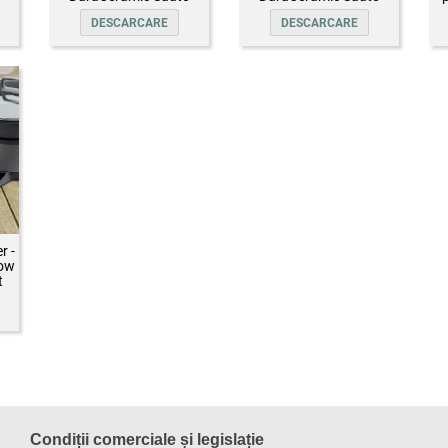
DESCARCARE
DESCARCARE
r -
low
t
Condiții comerciale și legislație