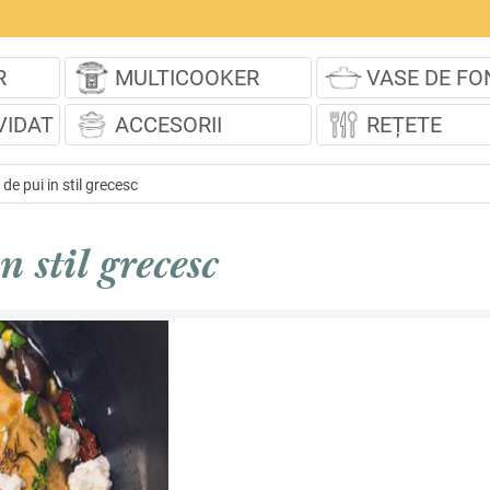
R
MULTICOOKER
VASE DE FO
VIDAT
ACCESORII
REȚETE
de pui in stil grecesc
 stil grecesc