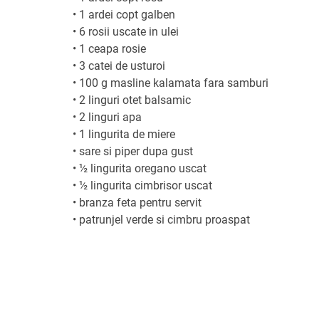
•
1 ardei copt galben
•
6 rosii uscate in ulei
•
1 ceapa rosie
•
3 catei de usturoi
•
100 g masline kalamata fara samburi
•
2 linguri otet balsamic
•
2 linguri apa
•
1 lingurita de miere
•
sare si piper dupa gust
•
½ lingurita oregano uscat
•
½ lingurita cimbrisor uscat
•
branza feta pentru servit
•
patrunjel verde si cimbru proaspat