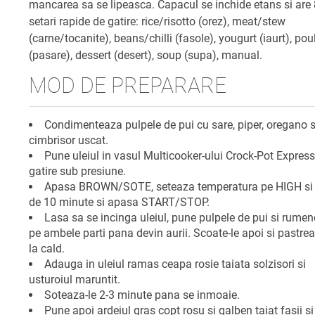
mancarea sa se lipeasca. Capacul se inchide etans si are
setari rapide de gatire: rice/risotto (orez), meat/stew
(carne/tocanite), beans/chilli (fasole), yougurt (iaurt), pou
(pasare), dessert (desert), soup (supa), manual.
MOD DE PREPARARE
Condimenteaza pulpele de pui cu sare, piper, oregano s
cimbrisor uscat.
Pune uleiul in vasul Multicooker-ului Crock-Pot Expres
gatire sub presiune.
Apasa BROWN/SOTE, seteaza temperatura pe HIGH si 
de 10 minute si apasa START/STOP.
Lasa sa se incinga uleiul, pune pulpele de pui si rumen
pe ambele parti pana devin aurii. Scoate-le apoi si pastrea
la cald.
Adauga in uleiul ramas ceapa rosie taiata solzisori si
usturoiul maruntit.
Soteaza-le 2-3 minute pana se inmoaie.
Pune apoi ardeiul gras copt rosu si galben taiat fasii si 