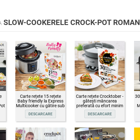
A
SLOW-COOKERELE CROCK-POT ROMAN
e
Carte rețete 15 rețete
Carte rețete Crocktober -
30
Baby friendly la Express
gătești mâncarea
Pot
Multicooker cu gătire sub
preferată cu efort minim
M
presiune Crock-Pot
DESCARCARE
DESCARCARE