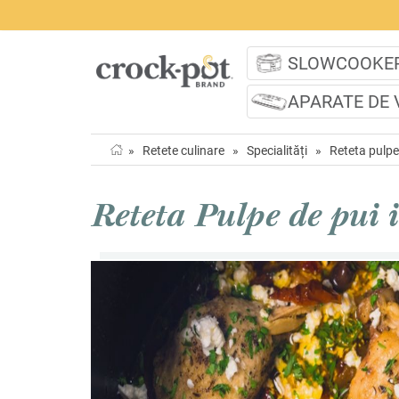
SLOWCOOKE
APARATE DE 
»
Retete culinare
»
Specialități
»
Reteta pulpe 
Reteta Pulpe de pui in