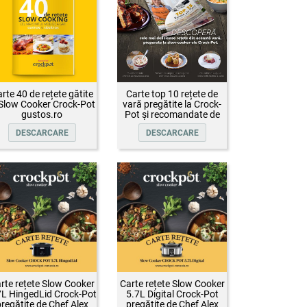
rte 40 de rețete gătite
Carte top 10 rețete de
 Slow Cooker Crock-Pot
vară pregătite la Crock-
gustos.ro
Pot și recomandate de
Oana Țepelin
DESCARCARE
DESCARCARE
rte rețete Slow Cooker
Carte rețete Slow Cooker
7L HingedLid Crock-Pot
5.7L Digital Crock-Pot
regătite de Chef Alex
pregătite de Chef Alex