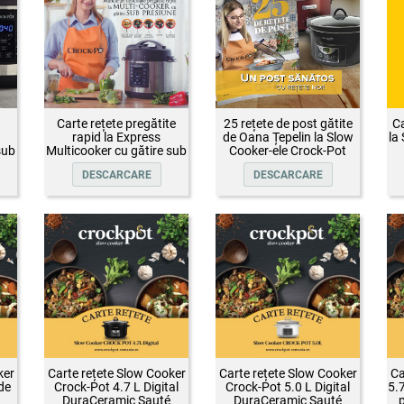
Carte rețete pregătite
25 rețete de post gătite
Ca
rapid la Express
de Oana Țepelin la Slow
la
sub
Multicooker cu gătire sub
Cooker-ele Crock-Pot
presiune Crock-Pot
DESCARCARE
DESCARCARE
ker
Carte rețete Slow Cooker
Carte rețete Slow Cooker
Ca
de
Crock-Pot 4.7 L Digital
Crock-Pot 5.0 L Digital
5.
DuraCeramic Sauté
DuraCeramic Sauté
p