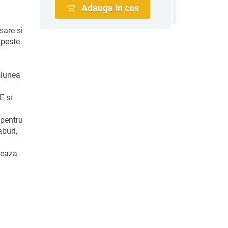
Adauga in cos
sare si
 peste
siunea
E si
 pentru
aburi,
reaza