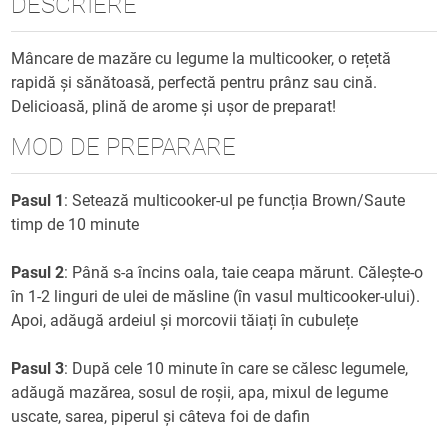
DESCRIERE
Mâncare de mazăre cu legume la multicooker, o rețetă
rapidă și sănătoasă, perfectă pentru prânz sau cină.
Delicioasă, plină de arome și ușor de preparat!
MOD DE PREPARARE
Pasul 1
: Setează multicooker-ul pe funcția Brown/Saute
timp de 10 minute
Pasul 2
: Până s-a încins oala, taie ceapa mărunt. Călește-o
în 1-2 linguri de ulei de măsline (în vasul multicooker-ului).
Apoi, adăugă ardeiul și morcovii tăiați în cubulețe
Pasul 3
: După cele 10 minute în care se călesc legumele,
adăugă mazărea, sosul de roșii, apa, mixul de legume
uscate, sarea, piperul și câteva foi de dafin