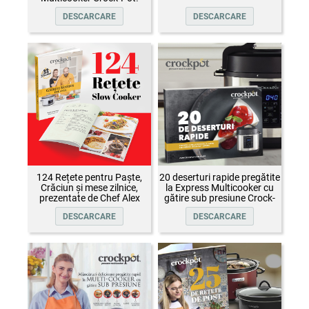
DESCARCARE
DESCARCARE
124 Rețete pentru Paște,
20 deserturi rapide pregătite
Crăciun și mese zilnice,
la Express Multicooker cu
prezentate de Chef Alex
gătire sub presiune Crock-
Cîrțu și invitații săi
Pot
DESCARCARE
DESCARCARE