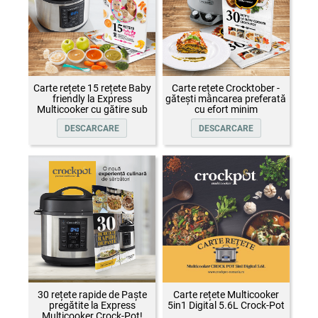
Carte rețete 15 rețete Baby
Carte rețete Crocktober -
friendly la Express
gătești mâncarea preferată
Multicooker cu gătire sub
cu efort minim
presiune Crock-Pot
DESCARCARE
DESCARCARE
30 rețete rapide de Paște
Carte rețete Multicooker
pregătite la Express
5in1 Digital 5.6L Crock-Pot
Multicooker Crock-Pot!