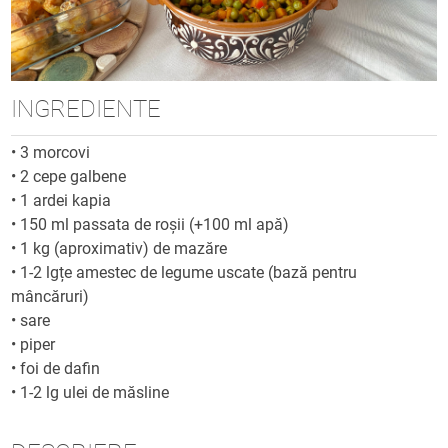
INGREDIENTE
•
3 morcovi
•
2 cepe galbene
•
1 ardei kapia
•
150 ml passata de roșii (+100 ml apă)
•
1 kg (aproximativ) de mazăre
•
1-2 lgțe amestec de legume uscate (bază pentru
mâncăruri)
•
sare
•
piper
•
foi de dafin
•
1-2 lg ulei de măsline