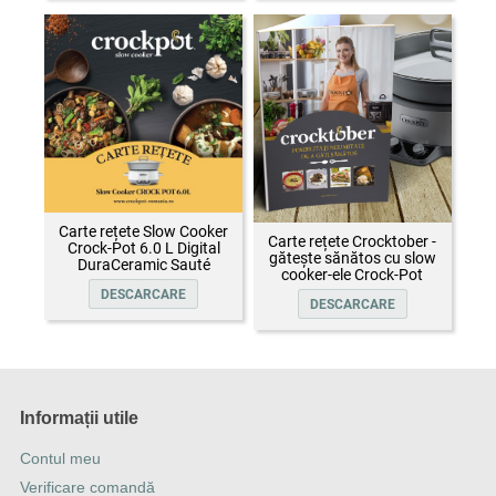
Carte rețete Slow Cooker
Carte rețete Crocktober -
Crock-Pot 6.0 L Digital
gătește sănătos cu slow
DuraCeramic Sauté
cooker-ele Crock-Pot
DESCARCARE
DESCARCARE
Informații utile
Contul meu
Verificare comandă