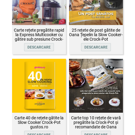
Carte rețete pregătite rapid
25 rețete de post gătite de
la Express Multicooker cu
Oana Țepelin la Slow Cooker-
gătire sub presiune Crock-
ele Crock-Pot
Pot
DESCARCARE
DESCARCARE
Carte 40 de rețete gătite la
Carte top 10 rețete de vară
Slow Cooker Crock-Pot
pregătite la Crock-Pot și
gustos.ro
recomandate de Oana
Țepelin
DESCARCARE
DESCARCARE