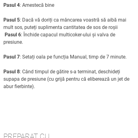
Pasul 4
: Amestecă bine
Pasul 5
: Dacă vă doriți ca mâncarea voastră să aibă mai
mult sos, puteți suplimenta cantitatea de sos de roșii
Pasul 6
: Închide capacul multicoker-ului și valva de
presiune.
Pasul 7
: Setați oala pe funcția Manual, timp de 7 minute.
Pasul 8
: Când timpul de gătire s-a terminat, deschideți
supapa de presiune (cu grijă pentru că eliberează un jet de
abur fierbinte).
PREPARAT CU