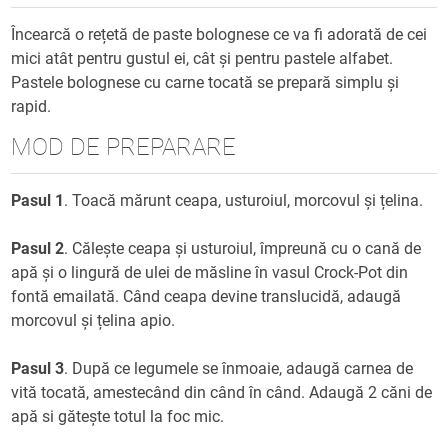
Încearcă o rețetă de paste bolognese ce va fi adorată de cei
mici atât pentru gustul ei, cât și pentru pastele alfabet.
Pastele bolognese cu carne tocată se prepară simplu și
rapid.
MOD DE PREPARARE
Pasul 1
. Toacă mărunt ceapa, usturoiul, morcovul și țelina.
Pasul 2
. Călește ceapa și usturoiul, împreună cu o cană de
apă și o lingură de ulei de măsline în vasul Crock-Pot din
fontă emailată. Când ceapa devine translucidă, adaugă
morcovul și țelina apio.
Pasul 3
. După ce legumele se înmoaie, adaugă carnea de
vită tocată, amestecând din când în când. Adaugă 2 căni de
apă si gătește totul la foc mic.