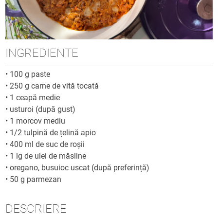
INGREDIENTE
•
100 g paste
•
250 g carne de vită tocată
•
1 ceapă medie
•
usturoi (după gust)
•
1 morcov mediu
•
1/2 tulpină de țelină apio
•
400 ml de suc de roșii
•
1 lg de ulei de măsline
•
oregano, busuioc uscat (după preferință)
•
50 g parmezan
DESCRIERE