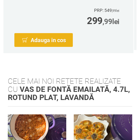
PRP: 549
,99
lei
299
,99
lei
Adauga in cos
CELE MAI NOI REȚETE REALIZATE
CU
VAS DE FONTĂ EMAILATĂ, 4.7L,
ROTUND PLAT, LAVANDĂ