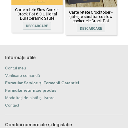
Carte rețete Slow Cooker
Carte rețete Crocktober -
Crock-Pot 6.0 L Digital
gătește sănătos cu slow
DuraCeramic Sauté
cooker-ele Crock-Pot
DESCARCARE
DESCARCARE
Informații utile
Contul meu
Verificare comandă
Formular Service și Termenii Garanției
Formular returnare produs
Modalitați de plată și livrare
Contact
Condiții comerciale și legislație