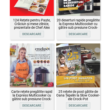
124 Rețete pentru Paște,
20 deserturi rapide pregătite
Crăciun și mese zilnice,
la Express Multicooker cu
prezentate de Chef Alex
gătire sub presiune Crock-
Cîrțu și invitații săi
Pot
DESCARCARE
DESCARCARE
Carte rețete pregătite rapid
25 rețete de post gătite de
la Express Multicooker cu
Oana Țepelin la Slow Cooker-
gătire sub presiune Crock-
ele Crock-Pot
Pot
DESCARCARE
DESCARCARE