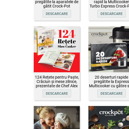
pregătite la aparatele de
rapid la Multicooker
gătit Crock-Pot
Turbo Express Crock-
DESCARCARE
DESCARCARE
124 Rețete pentru Paște,
20 deserturi rapide
Crăciun și mese zilnice,
pregătite la Express
prezentate de Chef Alex
Multicooker cu gătire 
Cîrțu și invitații săi
presiune Crock-Pot
DESCARCARE
DESCARCARE