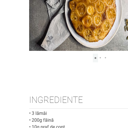
INGREDIENTE
•
3 lămâi
•
200g făină
•
10g praf de copt