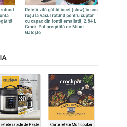
 rotund
Rețetă vită gătită încet (slow) în sos
fontă
roșu la vasul rotund pentru cuptor
egătită
cu capac din fontă emailată, 2.84 L
Crock-Pot pregătită de Mihai
Gătește
IA
 rețete rapide de Paște
Carte rețete Multicooker