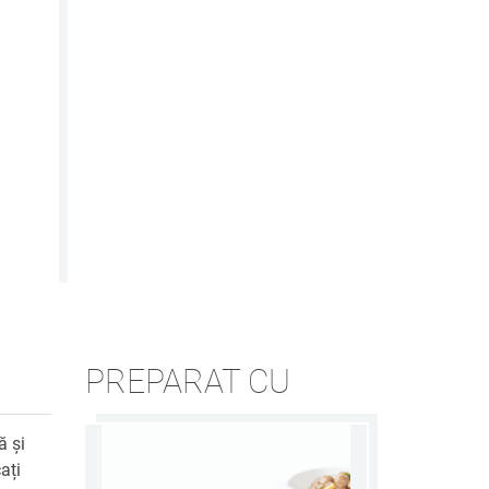
PREPARAT CU
ă și
ați