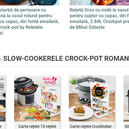
ciorbă de perișoare cu
Rețetă Orzo cu midii la vasul
nă la vasul rotund pentru
pentru cuptor cu capac, din 
cu capac, din fontă emailată,
emailată, 2.84L Crockpot pr
Crock-pot by Rețetele
de Mihai Gătește
ei
A
SLOW-COOKERELE CROCK-POT ROMAN
e
Carte rețete 15 rețete
Carte rețete Crocktober -
30