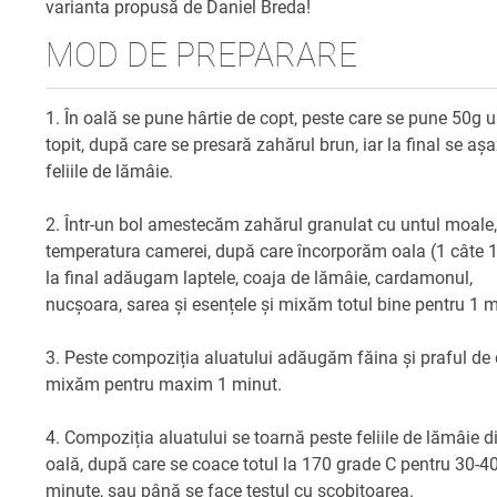
varianta propusă de Daniel Breda!
MOD DE PREPARARE
1. În oală se pune hârtie de copt, peste care se pune 50g u
topit, după care se presară zahărul brun, iar la final se aș
feliile de lămâie.
2. Într-un bol amestecăm zahărul granulat cu untul moale,
temperatura camerei, după care încorporăm oala (1 câte 1)
la final adăugam laptele, coaja de lămâie, cardamonul,
nucșoara, sarea și esențele și mixăm totul bine pentru 1 m
3. Peste compoziția aluatului adăugăm făina și praful de 
mixăm pentru maxim 1 minut.
4. Compoziția aluatului se toarnă peste feliile de lămâie d
oală, după care se coace totul la 170 grade C pentru 30-4
minute, sau până se face testul cu scobitoarea.