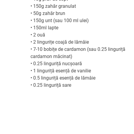
•
150g zahăr granulat
•
50g zahăr brun
•
150g unt (sau 100 ml ulei)
•
150ml lapte
•
2 ouă
•
2 lingurițe coajă de lămâie
•
7-10 bobițe de cardamon (sau 0.25 linguriță
cardamon măcinat)
•
0.25 linguriță nucșoară
•
1 linguriță esență de vanilie
•
0.5 linguriță esență de lămâie
•
0.25 linguriță sare