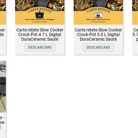
ker
Carte rețete Slow Cooker
Carte rețete Slow Cooker
Ca
de
Crock-Pot 4.7 L Digital
Crock-Pot 5.0 L Digital
5.
DuraCeramic Sauté
DuraCeramic Sauté
p
DESCARCARE
DESCARCARE
r -
low
t