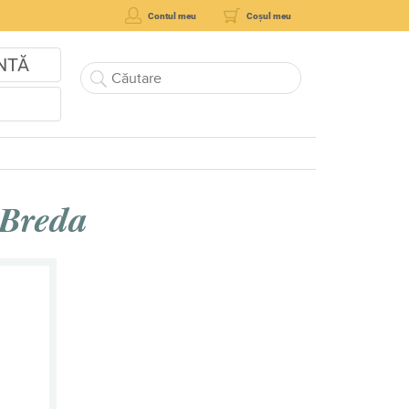
Contul meu
Coșul meu
NTĂ
 Breda