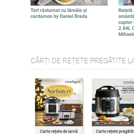
Tort răsturnat cu lămâie și
Rețetă 
cardamon by Daniel Breda
smântâ
cuptor 
2.84L 
Mihael
CĂRȚI DE REȚETE PREGĂTITE L
Carte rețete de iarnă
Carte rețete pregătit