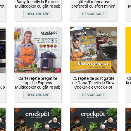
Baby friendly la Express
gătești mâncarea
Pot
Multicooker cu gătire sub
preferată cu efort minim
M
presiune Crock-Pot
DESCARCARE
DESCARCARE
Carte rețete pregătite
25 rețete de post gătite
Ca
rapid la Express
de Oana Țepelin la Slow
la
sub
Multicooker cu gătire sub
Cooker-ele Crock-Pot
presiune Crock-Pot
DESCARCARE
DESCARCARE