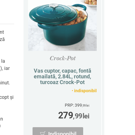
nt
ază
Crock-Pot
 la
, iar
Vas cuptor, capac, fontă
emailată, 2.84L, rotund,
turcoaz Crock-Pot
inut.
•
indisponibil
copt și
PRP: 399
,99
lei
279
,99
lei
in
0
Indisponibil