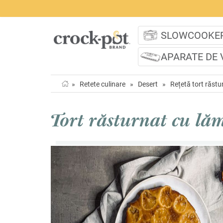
SLOWCOOKE
APARATE DE 
»
Retete culinare
»
Desert
»
Rețetă tort răst
Tort răsturnat cu lă