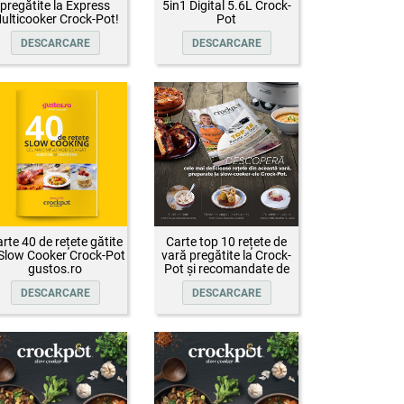
pregătite la Express
5in1 Digital 5.6L Crock-
ulticooker Crock-Pot!
Pot
DESCARCARE
DESCARCARE
rte 40 de rețete gătite
Carte top 10 rețete de
 Slow Cooker Crock-Pot
vară pregătite la Crock-
gustos.ro
Pot și recomandate de
Oana Țepelin
DESCARCARE
DESCARCARE