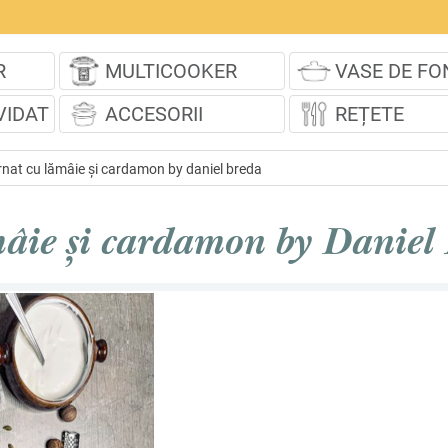
R
MULTICOOKER
VASE DE FO
VIDAT
ACCESORII
REȚETE
urnat cu lămâie și cardamon by daniel breda
mâie și cardamon by Daniel