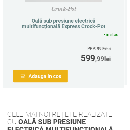
Crock-Pot
Oală sub presiune electrică
multifuncțională Express Crock-Pot
•
in stoc
PRP: 999
,99
lei
599
,99
lei
Adauga in cos
CELE MAI NOI REȚETE REALIZATE
CU
OALĂ SUB PRESIUNE
ELECTRICĂ MULTIFUNCȚIONALĂ