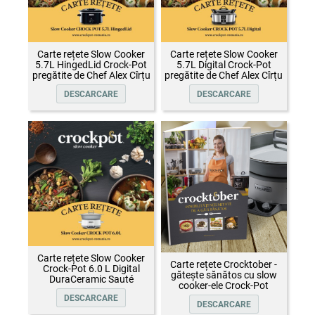
Carte rețete Slow Cooker
Carte rețete Slow Cooker
5.7L HingedLid Crock-Pot
5.7L Digital Crock-Pot
pregătite de Chef Alex Cîrțu
pregătite de Chef Alex Cîrțu
DESCARCARE
DESCARCARE
Carte rețete Slow Cooker
Carte rețete Crocktober -
Crock-Pot 6.0 L Digital
gătește sănătos cu slow
DuraCeramic Sauté
cooker-ele Crock-Pot
DESCARCARE
DESCARCARE