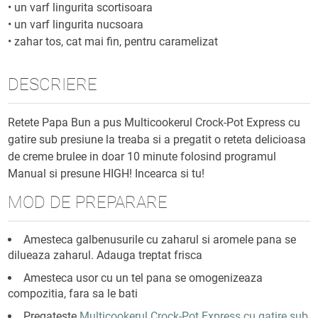
•
un varf lingurita scortisoara
•
un varf lingurita nucsoara
•
zahar tos, cat mai fin, pentru caramelizat
DESCRIERE
Retete Papa Bun a pus Multicookerul Crock-Pot Express cu
gatire sub presiune la treaba si a pregatit o reteta delicioasa
de creme brulee in doar 10 minute folosind programul
Manual si presune HIGH! Incearca si tu!
MOD DE PREPARARE
Amesteca galbenusurile cu zaharul si aromele pana se
dilueaza zaharul. Adauga treptat frisca
Amesteca usor cu un tel pana se omogenizeaza
compozitia, fara sa le bati
Pregateste
Multicookerul Crock-Pot Express cu gatire sub