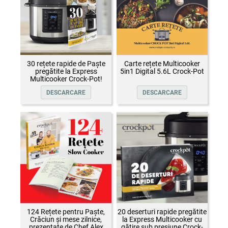
30 rețete rapide de Paște
Carte rețete Multicooker
pregătite la Express
5in1 Digital 5.6L Crock-Pot
Multicooker Crock-Pot!
DESCARCARE
DESCARCARE
124 Rețete pentru Paște,
20 deserturi rapide pregătite
Crăciun și mese zilnice,
la Express Multicooker cu
prezentate de Chef Alex
gătire sub presiune Crock-