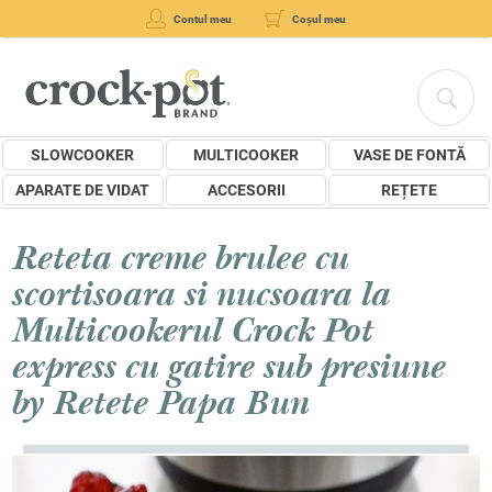
Contul meu
Coșul meu
SLOWCOOKER
MULTICOOKER
VASE DE FONTĂ
APARATE DE VIDAT
ACCESORII
REȚETE
Reteta creme brulee cu
scortisoara si nucsoara la
Multicookerul Crock Pot
express cu gatire sub presiune
by Retete Papa Bun