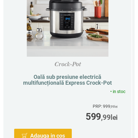
Crock-Pot
Oală sub presiune electrică
multifuncțională Express Crock-Pot
•
in stoc
PRP: 999
,99
lei
599
,99
lei
Adauga in cos