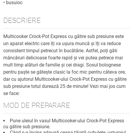
•
busuioc
DESCRIERE
Multicooker Crock-Pot Express cu gătire sub presiune este
un aparat electric care îți va ușura muncă și îți va reduce
consistent timpul petrecut în bucătărie. Astfel, poți găti
mâncăruri delicioase foarte rapid și vei putea petrece mai
mult timp alături de familie și cei dragi. Sosul bolognese
pentru paște se gătește clasic la foc mic pentru câteva ore,
dar cu ajutorul Multicooker-ului Crock-Pot Express cu gătire
sub presiune totul durează 25 de minute! Vezi mai jos cum
se face:
MOD DE PREPARARE
Pune uleiul în vasul Multicooker-ului Crock-Pot Express
cu gătire sub presiune.
Când s-a încins adaugă ceapa tăiată cubulețe, usturoiul