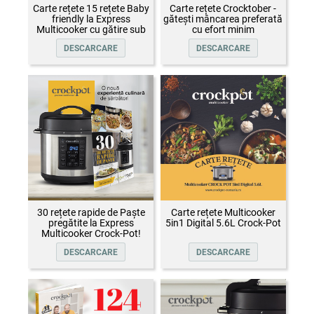
Carte rețete 15 rețete Baby
Carte rețete Crocktober -
friendly la Express
gătești mâncarea preferată
Multicooker cu gătire sub
cu efort minim
presiune Crock-Pot
DESCARCARE
DESCARCARE
30 rețete rapide de Paște
Carte rețete Multicooker
pregătite la Express
5in1 Digital 5.6L Crock-Pot
Multicooker Crock-Pot!
DESCARCARE
DESCARCARE