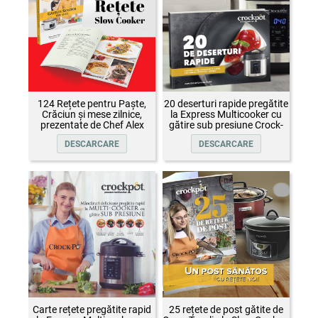
124 Rețete pentru Paște,
20 deserturi rapide pregătite
Crăciun și mese zilnice,
la Express Multicooker cu
prezentate de Chef Alex
gătire sub presiune Crock-
Cîrțu și invitații săi
Pot
DESCARCARE
DESCARCARE
Carte rețete pregătite rapid
25 rețete de post gătite de