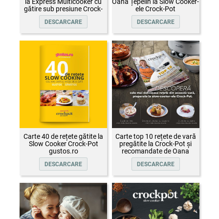
la Express Multicooker cu
Oana Țepelin la Slow Cooker-
gătire sub presiune Crock-
ele Crock-Pot
Pot
DESCARCARE
DESCARCARE
Carte 40 de rețete gătite la
Carte top 10 rețete de vară
Slow Cooker Crock-Pot
pregătite la Crock-Pot și
gustos.ro
recomandate de Oana
Țepelin
DESCARCARE
DESCARCARE