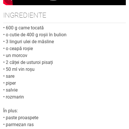
INGREDIENTE
•
600 g carne tocată
•
o cutie de 400 g roșii în bulion
•
3 linguri ulei de măsline
•
o ceapă roșie
•
un morcov
•
2 căței de usturoi pisați
•
50 ml vin roșu
•
sare
•
piper
•
salvie
•
rozmarin
În plus:
•
paste proaspete
•
parmezan ras