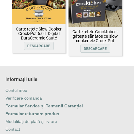
Carte rețete Slow Cooker
Carte rețete Crocktober -
Crock-Pot 6.0 L Digital
gătește sănătos cu slow
DuraCeramic Sauté
cooker-ele Crock-Pot
DESCARCARE
DESCARCARE
Informații utile
Contul meu
Verificare comandă
Formular Service și Termenii Garanției
Formular returnare produs
Modalitați de plată și livrare
Contact