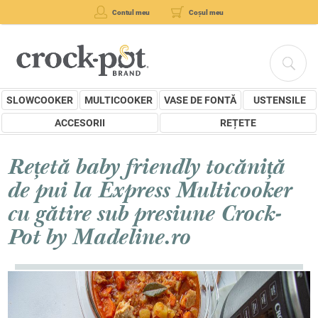
Contul meu
Coșul meu
SLOWCOOKER
MULTICOOKER
VASE DE FONTĂ
USTENSILE
ACCESORII
REȚETE
Rețetă baby friendly tocăniță
de pui la Express Multicooker
cu gătire sub presiune Crock-
Pot by Madeline.ro