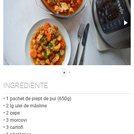
INGREDIENTE
•
1 pachet de piept de pui (650g)
•
2 lg ulei de măsline
•
2 cepe
•
3 morcovi
•
3 cartofi