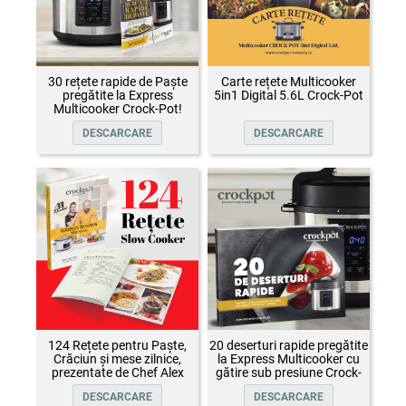
30 rețete rapide de Paște
Carte rețete Multicooker
pregătite la Express
5in1 Digital 5.6L Crock-Pot
Multicooker Crock-Pot!
DESCARCARE
DESCARCARE
124 Rețete pentru Paște,
20 deserturi rapide pregătite
Crăciun și mese zilnice,
la Express Multicooker cu
prezentate de Chef Alex
gătire sub presiune Crock-
Cîrțu și invitații săi
Pot
DESCARCARE
DESCARCARE