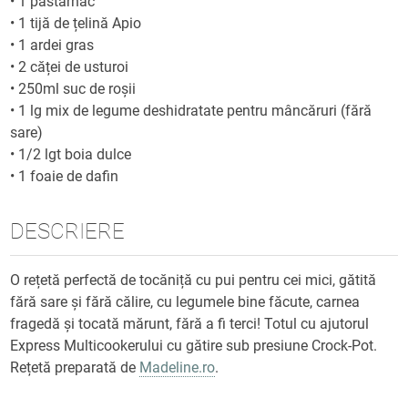
•
1 păstârnac
•
1 tijă de țelină Apio
•
1 ardei gras
•
2 căței de usturoi
•
250ml suc de roșii
•
1 lg mix de legume deshidratate pentru mâncăruri (fără
sare)
•
1/2 lgt boia dulce
•
1 foaie de dafin
DESCRIERE
O rețetă perfectă de tocăniță cu pui pentru cei mici, gătită
fără sare și fără călire, cu legumele bine făcute, carnea
fragedă și tocată mărunt, fără a fi terci! Totul cu ajutorul
Express Multicookerului cu gătire sub presiune Crock-Pot.
Rețetă preparată de
Madeline.ro
.