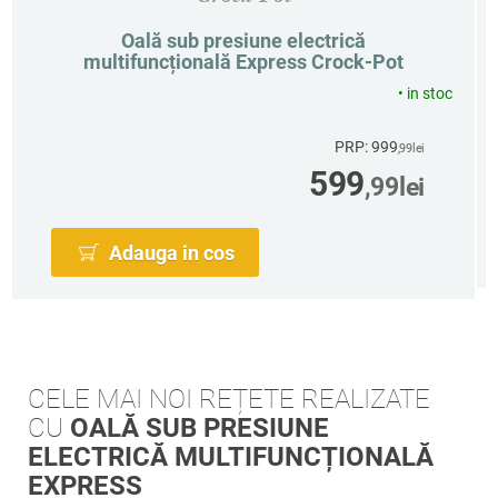
Oală sub presiune electrică
multifuncțională Express Crock-Pot
•
in stoc
PRP: 999
,99
lei
599
,99
lei
Adauga in cos
CELE MAI NOI REȚETE REALIZATE
CU
OALĂ SUB PRESIUNE
ELECTRICĂ MULTIFUNCȚIONALĂ
EXPRESS