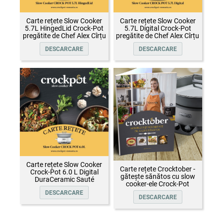
Carte rețete Slow Cooker
Carte rețete Slow Cooker
5.7L HingedLid Crock-Pot
5.7L Digital Crock-Pot
pregătite de Chef Alex Cîrțu
pregătite de Chef Alex Cîrțu
DESCARCARE
DESCARCARE
Carte rețete Slow Cooker
Carte rețete Crocktober -
Crock-Pot 6.0 L Digital
gătește sănătos cu slow
DuraCeramic Sauté
cooker-ele Crock-Pot
DESCARCARE
DESCARCARE