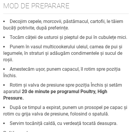
MOD DE PREPARARE
Decojim cepele, morcovii, păstărnacul, cartofii, le tăiem
bucăți potrivite, după preferințe.
Tocăm cățeii de usturoi și pieptul de pui în cubulețe mici.
Punem în vasul multicookerului uleiul, carnea de pui și
legumele, în straturi și adăugăm condimentele și sucul de
roșii.
Amestecăm ușor, punem capacul, îl rotim spre poziția
Închis.
Rotim și valva de presiune spre poziția Închis și setăm
aparatul
20 de minute pe programul Poultry, High
Pressure.
După ce timpul a expirat, punem un prosopel pe capac și
rotim cu grija valva de presiune, folosind o spatulă.
Servim tocăniță caldă, cu verdeață tocată deasupra.