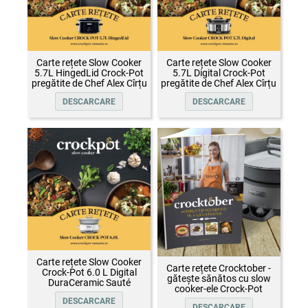
Carte rețete Slow Cooker
Carte rețete Slow Cooker
5.7L HingedLid Crock-Pot
5.7L Digital Crock-Pot
pregătite de Chef Alex Cîrțu
pregătite de Chef Alex Cîrțu
DESCARCARE
DESCARCARE
Carte rețete Slow Cooker
Carte rețete Crocktober -
Crock-Pot 6.0 L Digital
gătește sănătos cu slow
DuraCeramic Sauté
cooker-ele Crock-Pot
DESCARCARE
DESCARCARE