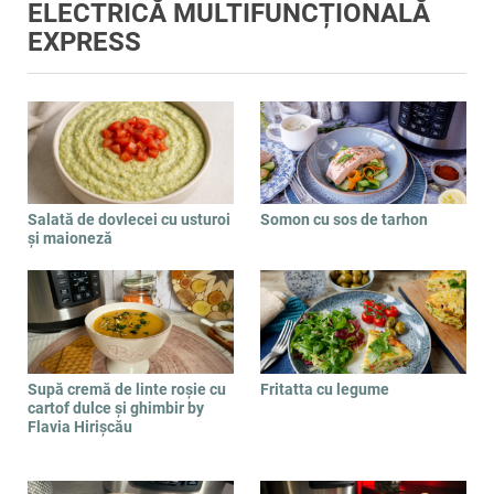
ELECTRICĂ MULTIFUNCȚIONALĂ
EXPRESS
Salată de dovlecei cu usturoi
Somon cu sos de tarhon
și maioneză
Supă cremă de linte roșie cu
Fritatta cu legume
cartof dulce și ghimbir by
Flavia Hirișcău