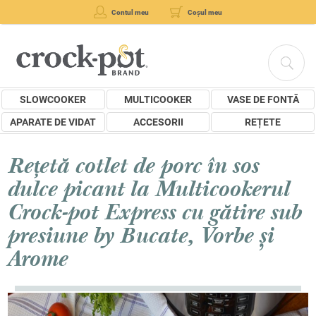
Contul meu
Coșul meu
SLOWCOOKER
MULTICOOKER
VASE DE FONTĂ
APARATE DE VIDAT
ACCESORII
REȚETE
Rețetă cotlet de porc în sos
dulce picant la Multicookerul
Crock-pot Express cu gătire sub
presiune by Bucate, Vorbe și
Arome