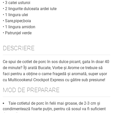
•
3 catei usturoi
•
2 lingurite dulceata ardei iute
•
1 lingura ulei
•
Sare,piper,boia
•
1 lingura amidon
•
Patrunjel verde
DESCRIERE
Ce spui de cotlet de porc în sos dulce picant, gata în doar 40
de minute? Îți arată Bucate, Vorbe și Arome ce trebuie să
faci pentru a obține o carne fragedă și aromată, super ușor
cu Multicookerul Crockpot Express cu gătire sub presiune!
MOD DE PREPARARE
Taie cotletul de porc în felii mai groase, de 2-3 cm și
condimentează foarte puțin, pentru că sosul va fi suficient