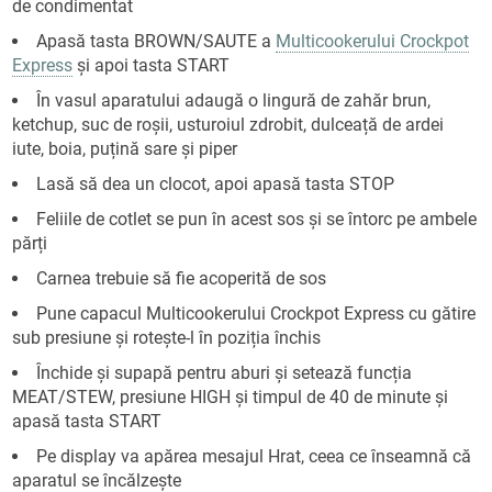
de condimentat
Apasă tasta BROWN/SAUTE a
Multicookerului Crockpot
Express
și apoi tasta START
În vasul aparatului adaugă o lingură de zahăr brun,
ketchup, suc de roșii, usturoiul zdrobit, dulceață de ardei
iute, boia, puțină sare și piper
Lasă să dea un clocot, apoi apasă tasta STOP
Feliile de cotlet se pun în acest sos și se întorc pe ambele
părți
Carnea trebuie să fie acoperită de sos
Pune capacul Multicookerului Crockpot Express cu gătire
sub presiune și rotește-l în poziția închis
Închide și supapă pentru aburi și setează funcția
MEAT/STEW, presiune HIGH și timpul de 40 de minute și
apasă tasta START
Pe display va apărea mesajul Hrat, ceea ce înseamnă că
aparatul se încălzește