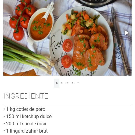
INGREDIENTE
•
1 kg cotlet de porc
•
150 ml ketchup dulce
•
200 ml suc de rosii
•
1 lingura zahar brut