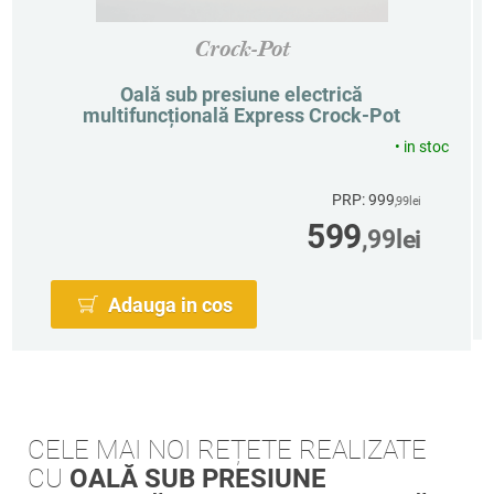
Crock-Pot
Oală sub presiune electrică
multifuncțională Express Crock-Pot
•
in stoc
PRP: 999
,99
lei
599
,99
lei
Adauga in cos
CELE MAI NOI REȚETE REALIZATE
CU
OALĂ SUB PRESIUNE