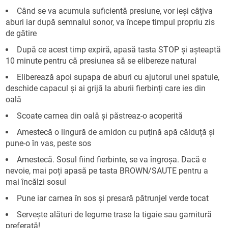
Când se va acumula suficientă presiune, vor ieși câțiva
aburi iar după semnalul sonor, va începe timpul propriu zis
de gătire
După ce acest timp expiră, apasă tasta STOP și așteaptă
10 minute pentru că presiunea să se elibereze natural
Eliberează apoi supapa de aburi cu ajutorul unei spatule,
deschide capacul și ai grijă la aburii fierbinți care ies din
oală
Scoate carnea din oală și păstreaz-o acoperită
Amestecă o lingură de amidon cu puțină apă călduță și
pune-o în vas, peste sos
Amestecă. Sosul fiind fierbinte, se va îngroșa. Dacă e
nevoie, mai poți apasă pe tasta BROWN/SAUTE pentru a
mai încălzi sosul
Pune iar carnea în sos și presară pătrunjel verde tocat
Servește alături de legume trase la tigaie sau garnitură
preferată!