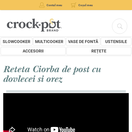
Contul meu
Coșul meu
SLOWCOOKER
MULTICOOKER
VASE DE FONTĂ
USTENSILE
ACCESORII
REȚETE
Reteta Ciorba de post cu
dovlecei si orez