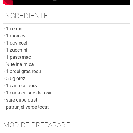
INGREDIENTE
•
1 ceapa
•
1 morcov
•
1 dovlecel
•
1 zucchini
•
1 pastarnac
•
½ telina mica
•
1 ardei gras rosu
•
50 g orez
•
1 cana cu bors
•
1 cana cu suc de rosii
•
sare dupa gust
•
patrunjel verde tocat
MOD DE PREPARARE