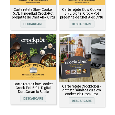
Carte rețete Slow Cooker
Carte rețete Slow Cooker
5.7L HingedLid Crock-Pot
5.7L Digital Crock-Pot
pregătite de Chef Alex Cîrțu
pregătite de Chef Alex Cîrțu
DESCARCARE
DESCARCARE
Carte rețete Slow Cooker
Carte rețete Crocktober -
Crock-Pot 6.0 L Digital
gătește sănătos cu slow
DuraCeramic Sauté
cooker-ele Crock-Pot
DESCARCARE
DESCARCARE