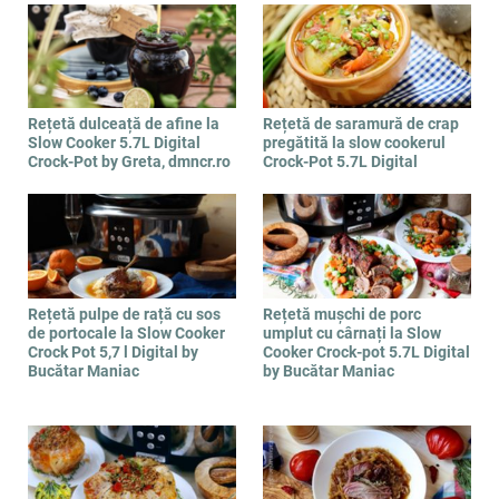
Rețetă dulceață de afine la
Rețetă de saramură de crap
Slow Cooker 5.7L Digital
pregătită la slow cookerul
Crock-Pot by Greta, dmncr.ro
Crock-Pot 5.7L Digital
Rețetă pulpe de rață cu sos
Rețetă mușchi de porc
de portocale la Slow Cooker
umplut cu cârnați la Slow
Crock Pot 5,7 l Digital by
Cooker Crock-pot 5.7L Digital
Bucătar Maniac
by Bucătar Maniac