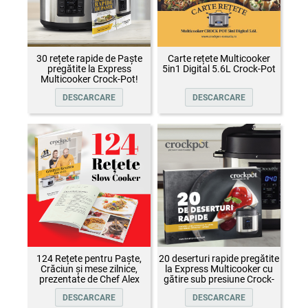
30 rețete rapide de Paște
Carte rețete Multicooker
pregătite la Express
5in1 Digital 5.6L Crock-Pot
Multicooker Crock-Pot!
DESCARCARE
DESCARCARE
124 Rețete pentru Paște,
20 deserturi rapide pregătite
Crăciun și mese zilnice,
la Express Multicooker cu
prezentate de Chef Alex
gătire sub presiune Crock-
Cîrțu și invitații săi
Pot
DESCARCARE
DESCARCARE