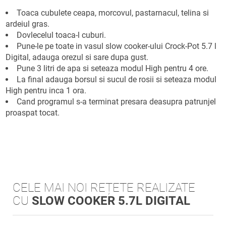
Toaca cubulete ceapa, morcovul, pastarnacul, telina si
ardeiul gras.
Dovlecelul toaca-l cuburi.
Pune-le pe toate in vasul slow cooker-ului Crock-Pot 5.7 l
Digital, adauga orezul si sare dupa gust.
Pune 3 litri de apa si seteaza modul High pentru 4 ore.
La final adauga borsul si sucul de rosii si seteaza modul
High pentru inca 1 ora.
Cand programul s-a terminat presara deasupra patrunjel
proaspat tocat.
CELE MAI NOI REȚETE REALIZATE
CU
SLOW COOKER 5.7L DIGITAL