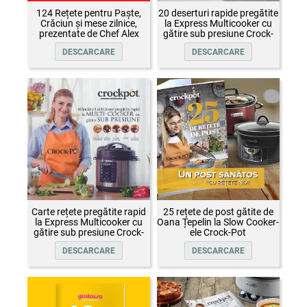
124 Rețete pentru Paște,
20 deserturi rapide pregătite
Crăciun și mese zilnice,
la Express Multicooker cu
prezentate de Chef Alex
gătire sub presiune Crock-
Cîrțu și invitații săi
Pot
DESCARCARE
DESCARCARE
Carte rețete pregătite rapid
25 rețete de post gătite de
la Express Multicooker cu
Oana Țepelin la Slow Cooker-
gătire sub presiune Crock-
ele Crock-Pot
Pot
DESCARCARE
DESCARCARE