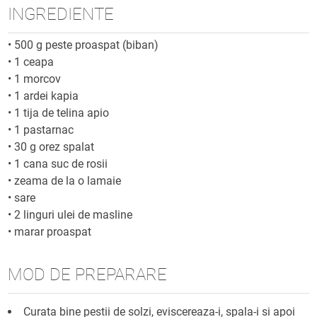
INGREDIENTE
•
500 g peste proaspat (biban)
•
1 ceapa
•
1 morcov
•
1 ardei kapia
•
1 tija de telina apio
•
1 pastarnac
•
30 g orez spalat
•
1 cana suc de rosii
•
zeama de la o lamaie
•
sare
•
2 linguri ulei de masline
•
marar proaspat
MOD DE PREPARARE
Curata bine pestii de solzi, eviscereaza-i, spala-i si apoi