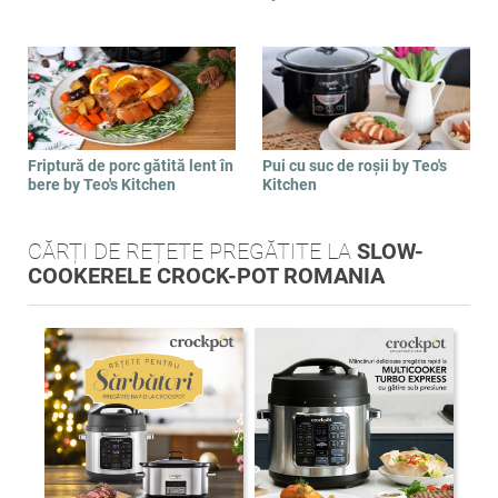
Friptură de porc gătită lent în
Pui cu suc de roșii by Teo's
bere by Teo's Kitchen
Kitchen
CĂRȚI DE REȚETE PREGĂTITE LA
SLOW-
COOKERELE CROCK-POT ROMANIA