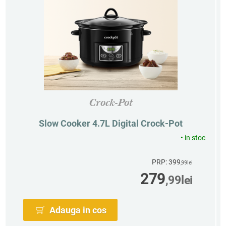
Crock-Pot
Slow Cooker 4.7L Digital Crock-Pot
•
in stoc
PRP: 399
,99
lei
279
,99
lei
Adauga in cos