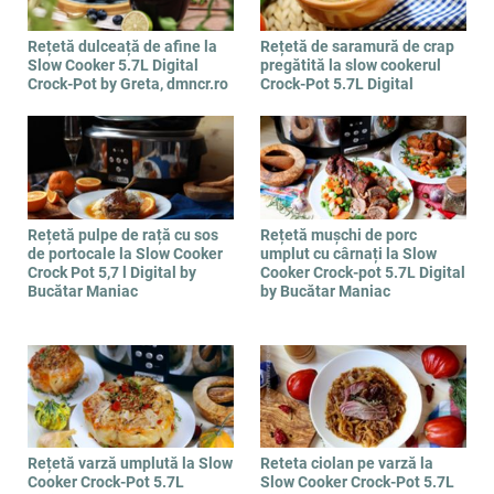
Rețetă dulceață de afine la
Rețetă de saramură de crap
Slow Cooker 5.7L Digital
pregătită la slow cookerul
Crock-Pot by Greta, dmncr.ro
Crock-Pot 5.7L Digital
Rețetă pulpe de rață cu sos
Rețetă mușchi de porc
de portocale la Slow Cooker
umplut cu cârnați la Slow
Crock Pot 5,7 l Digital by
Cooker Crock-pot 5.7L Digital
Bucătar Maniac
by Bucătar Maniac
Rețetă varză umplută la Slow
Reteta ciolan pe varză la
Cooker Crock-Pot 5.7L
Slow Cooker Crock-Pot 5.7L