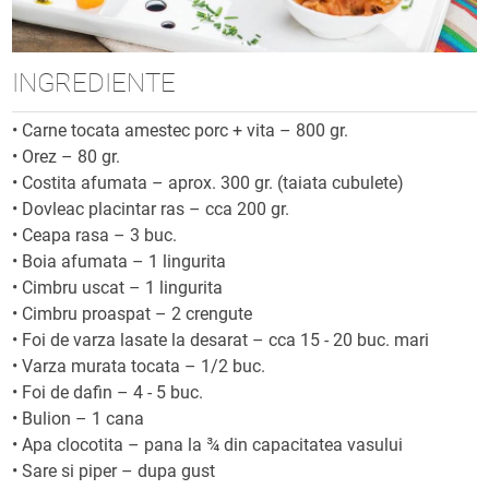
INGREDIENTE
•
Carne tocata amestec porc + vita – 800 gr.
•
Orez – 80 gr.
•
Costita afumata – aprox. 300 gr. (taiata cubulete)
•
Dovleac placintar ras – cca 200 gr.
•
Ceapa rasa – 3 buc.
•
Boia afumata – 1 lingurita
•
Cimbru uscat – 1 lingurita
•
Cimbru proaspat – 2 crengute
•
Foi de varza lasate la desarat – cca 15 - 20 buc. mari
•
Varza murata tocata – 1/2 buc.
•
Foi de dafin – 4 - 5 buc.
•
Bulion – 1 cana
•
Apa clocotita – pana la ¾ din capacitatea vasului
•
Sare si piper – dupa gust