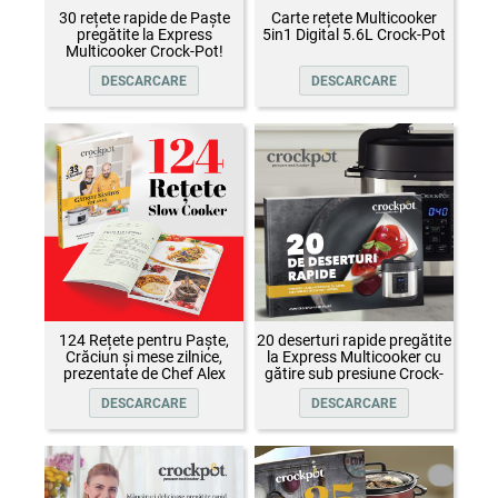
30 rețete rapide de Paște
Carte rețete Multicooker
pregătite la Express
5in1 Digital 5.6L Crock-Pot
Multicooker Crock-Pot!
DESCARCARE
DESCARCARE
124 Rețete pentru Paște,
20 deserturi rapide pregătite
Crăciun și mese zilnice,
la Express Multicooker cu
prezentate de Chef Alex
gătire sub presiune Crock-
Cîrțu și invitații săi
Pot
DESCARCARE
DESCARCARE