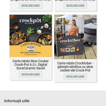
DESCARCARE
DESCARCARE
Carte rețete Slow Cooker
Carte rețete Crocktober -
Crock-Pot 6.0 L Digital
gătește sănătos cu slow
DuraCeramic Sauté
cooker-ele Crock-Pot
DESCARCARE
DESCARCARE
Informații utile