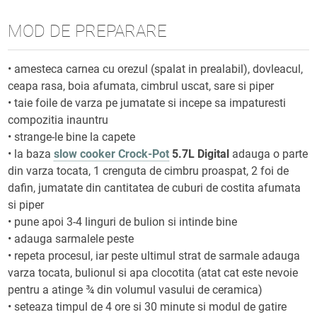
MOD DE PREPARARE
• amesteca carnea cu orezul (spalat in prealabil), dovleacul,
ceapa rasa, boia afumata, cimbrul uscat, sare si piper
• taie foile de varza pe jumatate si incepe sa impaturesti
compozitia inauntru
• strange-le bine la capete
• la baza
slow cooker Crock-Pot
5.7L Digital
adauga o parte
din varza tocata, 1 crenguta de cimbru proaspat, 2 foi de
dafin, jumatate din cantitatea de cuburi de costita afumata
si piper
• pune apoi 3-4 linguri de bulion si intinde bine
• adauga sarmalele peste
• repeta procesul, iar peste ultimul strat de sarmale adauga
varza tocata, bulionul si apa clocotita (atat cat este nevoie
pentru a atinge ¾ din volumul vasului de ceramica)
• seteaza timpul de 4 ore si 30 minute si modul de gatire