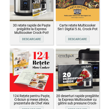
30 rețete rapide de Paște
Carte rețete Multicooker
pregătite la Express
5in1 Digital 5.6L Crock-Pot
Multicooker Crock-Pot!
DESCARCARE
DESCARCARE
124 Rețete pentru Paște,
20 deserturi rapide pregătite
Crăciun și mese zilnice,
la Express Multicooker cu
prezentate de Chef Alex
gătire sub presiune Crock-
Cîrțu și invitații săi
Pot