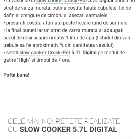
• in vasul de la
slow cooker Crock-Pot
5.7L Digital
puneti un
strat de varza murata, putina costita taiata cubulete, foi de
dafin si crengute de cimbru si asezati sarmalele
• presarati costita afumata peste fiecare rand de sarmale
• la final puneti iar un strat de varza murata si adaugati
sucul de rosii si aproximativ 1 litru de apa (lichidul din vas
trebuie sa fie aproximativ ¾ din cantitatea vasului)
• setati
slow cooker Crock-Pot
5.7L Digital
pe modul de
gatire ''High'' si timpul de 7 ore.
Pofta buna!
CELE MAI NOI REȚETE REALIZATE
CU
SLOW COOKER 5.7L DIGITAL