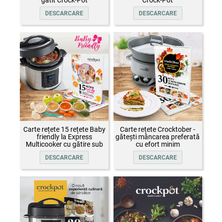
gătit Crock-Pot
Crock-Pot
DESCARCARE
DESCARCARE
Carte rețete 15 rețete Baby
Carte rețete Crocktober -
friendly la Express
gătești mâncarea preferată
Multicooker cu gătire sub
cu efort minim
presiune Crock-Pot
DESCARCARE
DESCARCARE