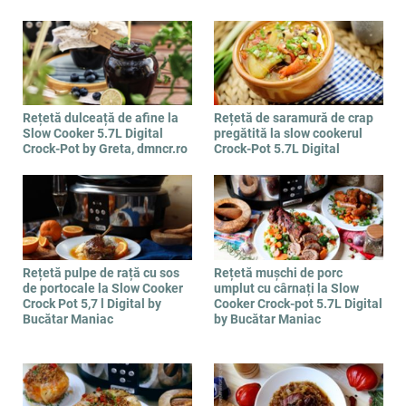
Rețetă dulceață de afine la
Rețetă de saramură de crap
Slow Cooker 5.7L Digital
pregătită la slow cookerul
Crock-Pot by Greta, dmncr.ro
Crock-Pot 5.7L Digital
Rețetă pulpe de rață cu sos
Rețetă mușchi de porc
de portocale la Slow Cooker
umplut cu cârnați la Slow
Crock Pot 5,7 l Digital by
Cooker Crock-pot 5.7L Digital
Bucătar Maniac
by Bucătar Maniac