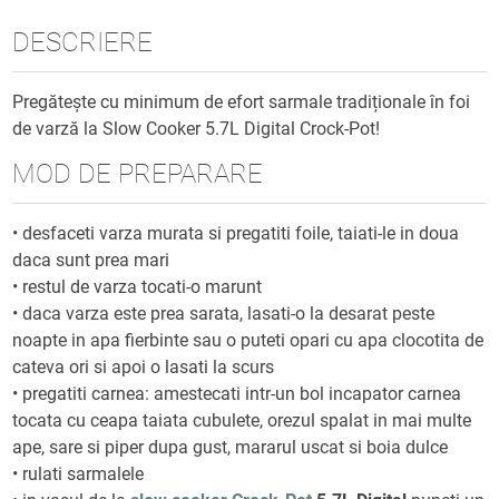
DESCRIERE
Pregătește cu minimum de efort sarmale tradiționale în foi
de varză la Slow Cooker 5.7L Digital Crock-Pot!
MOD DE PREPARARE
• desfaceti varza murata si pregatiti foile, taiati-le in doua
daca sunt prea mari
• restul de varza tocati-o marunt
• daca varza este prea sarata, lasati-o la desarat peste
noapte in apa fierbinte sau o puteti opari cu apa clocotita de
cateva ori si apoi o lasati la scurs
• pregatiti carnea: amestecati intr-un bol incapator carnea
tocata cu ceapa taiata cubulete, orezul spalat in mai multe
ape, sare si piper dupa gust, mararul uscat si boia dulce
• rulati sarmalele