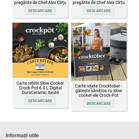
pregătite de Chef Alex Cîrțu
pregătite de Chef Alex Cîrțu
DESCARCARE
DESCARCARE
Carte rețete Slow Cooker
Carte rețete Crocktober -
Crock-Pot 6.0 L Digital
gătește sănătos cu slow
DuraCeramic Sauté
cooker-ele Crock-Pot
DESCARCARE
DESCARCARE
Informații utile