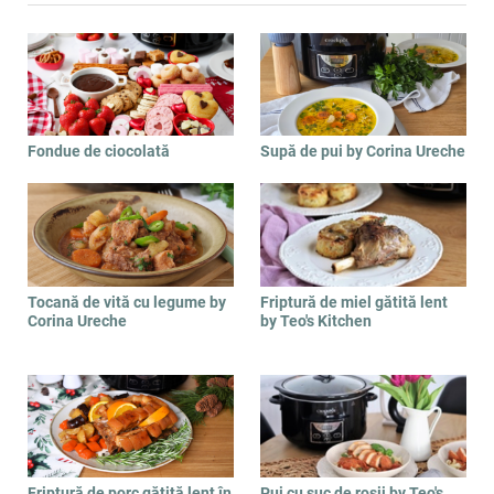
Fondue de ciocolată
Supă de pui by Corina Ureche
Tocană de vită cu legume by
Friptură de miel gătită lent
Corina Ureche
by Teo's Kitchen
Friptură de porc gătită lent în
Pui cu suc de roșii by Teo's