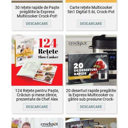
30 rețete rapide de Paște
Carte rețete Multicooker
pregătite la Express
5in1 Digital 5.6L Crock-Pot
Multicooker Crock-Pot!
DESCARCARE
DESCARCARE
124 Rețete pentru Paște,
20 deserturi rapide pregătite
Crăciun și mese zilnice,
la Express Multicooker cu
prezentate de Chef Alex
gătire sub presiune Crock-
Cîrțu și invitații săi
Pot
DESCARCARE
DESCARCARE