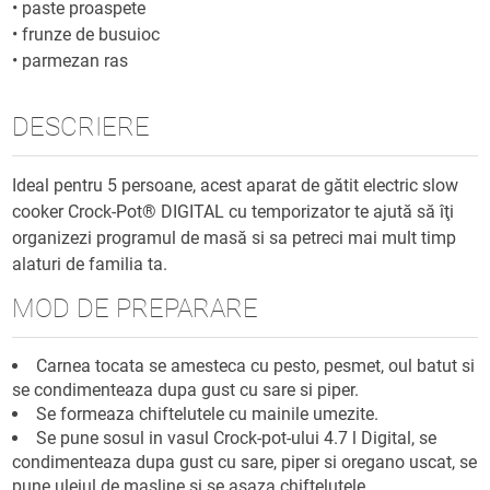
•
paste proaspete
•
frunze de busuioc
•
parmezan ras
DESCRIERE
Ideal pentru 5 persoane, acest aparat de gătit electric slow
cooker Crock-Pot® DIGITAL cu temporizator te ajută să îţi
organizezi programul de masă si sa petreci mai mult timp
alaturi de familia ta.
MOD DE PREPARARE
Carnea tocata se amesteca cu pesto, pesmet, oul batut si
se condimenteaza dupa gust cu sare si piper.
Se formeaza chiftelutele cu mainile umezite.
Se pune sosul in vasul Crock-pot-ului 4.7 l Digital, se
condimenteaza dupa gust cu sare, piper si oregano uscat, se
pune uleiul de masline si se asaza chiftelutele.