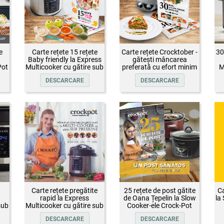
e
Carte rețete 15 rețete
Carte rețete Crocktober -
30
Baby friendly la Express
gătești mâncarea
Pot
Multicooker cu gătire sub
preferată cu efort minim
M
presiune Crock-Pot
DESCARCARE
DESCARCARE
Carte rețete pregătite
25 rețete de post gătite
Ca
rapid la Express
de Oana Țepelin la Slow
la
sub
Multicooker cu gătire sub
Cooker-ele Crock-Pot
presiune Crock-Pot
DESCARCARE
DESCARCARE