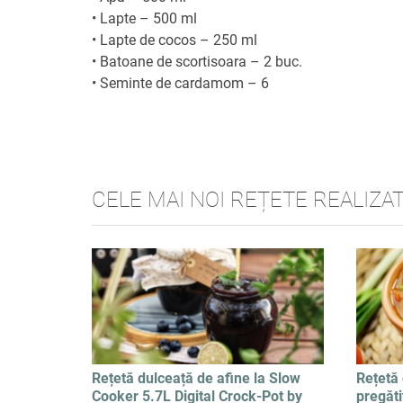
•
Lapte – 500 ml
•
Lapte de cocos – 250 ml
•
Batoane de scortisoara – 2 buc.
•
Seminte de cardamom – 6
CELE MAI NOI REȚETE REALIZA
Rețetă dulceață de afine la Slow
Rețetă
Cooker 5.7L Digital Crock-Pot by
pregăti