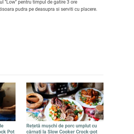
l ''Low'' pentru timpul de gatire 3 ore
rtisoara pudra pe deasupra si serviti cu placere.
de
Rețetă mușchi de porc umplut cu
ock Pot
cârnați la Slow Cooker Crock-pot