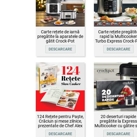
Carte rețete de iarnă
Carte rețete pregătit
pregătite la aparatele de
rapid la Multicooker
gătit Crock-Pot
Turbo Express Crock-
DESCARCARE
DESCARCARE
124 Rețete pentru Paște,
20 deserturi rapide
Crăciun și mese zilnice,
pregătite la Express
prezentate de Chef Alex
Multicooker cu gătire 
Cîrțu și invitații săi
presiune Crock-Pot
DESCARCARE
DESCARCARE