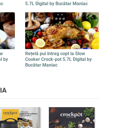
ac
5.7L Digital by Bucătar Maniac
ow
Rețetă pui întreg copt la Slow
l by
Cooker Crock-pot 5.7L Digital by
Bucătar Maniac
IA