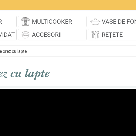
R
MULTICOOKER
VASE DE FO
VIDAT
ACCESORII
REȚETE
e orez cu lapte
z cu lapte