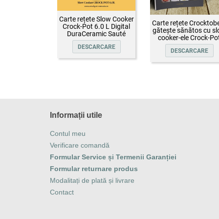
Carte rețete Slow Cooker
Carte rețete Crocktobe
Crock-Pot 6.0 L Digital
gătește sănătos cu s
DuraCeramic Sauté
cooker-ele Crock-Po
DESCARCARE
DESCARCARE
Informații utile
Contul meu
Verificare comandă
Formular Service și Termenii Garanției
Formular returnare produs
Modalitați de plată și livrare
Contact