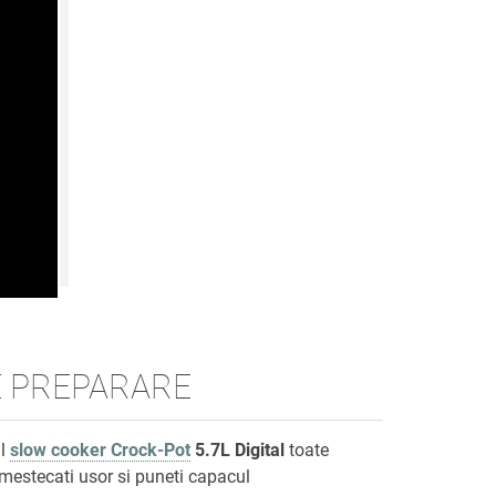
 PREPARARE
ul
slow cooker Crock-Pot
5.7L Digital
toate
amestecati usor si puneti capacul