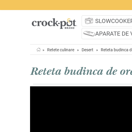
SLOWCOOKE
APARATE DE 
»
Retete culinare
»
Desert
»
Reteta budinca d
Reteta budinca de ore