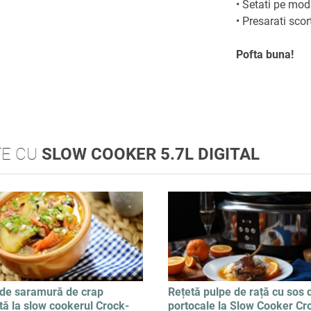
• Setati pe modu
• Presarati sco
Pofta buna!
TE CU
SLOW COOKER 5.7L DIGITAL
 de saramură de crap
Rețetă pulpe de rață cu sos 
tă la slow cookerul Crock-
portocale la Slow Cooker Cr