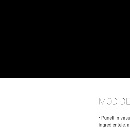
MOD DE
• Puneti in vas
ingredientele, 