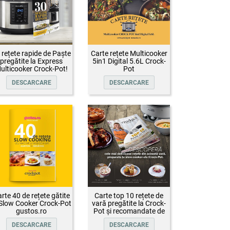
 rețete rapide de Paște
Carte rețete Multicooker
pregătite la Express
5in1 Digital 5.6L Crock-
ulticooker Crock-Pot!
Pot
DESCARCARE
DESCARCARE
rte 40 de rețete gătite
Carte top 10 rețete de
 Slow Cooker Crock-Pot
vară pregătite la Crock-
gustos.ro
Pot și recomandate de
Oana Țepelin
DESCARCARE
DESCARCARE