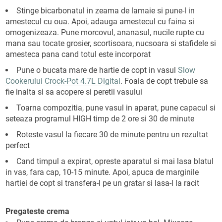
Stinge bicarbonatul in zeama de lamaie si pune-l in
amestecul cu oua. Apoi, adauga amestecul cu faina si
omogenizeaza. Pune morcovul, ananasul, nucile rupte cu
mana sau tocate grosier, scortisoara, nucsoara si stafidele si
amesteca pana cand totul este incorporat
Pune o bucata mare de hartie de copt in vasul
Slow
Cookerului Crock-Pot 4.7L Digital
. Foaia de copt trebuie sa
fie inalta si sa acopere si peretii vasului
Toarna compozitia, pune vasul in aparat, pune capacul si
seteaza programul HIGH timp de 2 ore si 30 de minute
Roteste vasul la fiecare 30 de minute pentru un rezultat
perfect
Cand timpul a expirat, opreste aparatul si mai lasa blatul
in vas, fara cap, 10-15 minute. Apoi, apuca de marginile
hartiei de copt si transfera-l pe un gratar si lasa-l la racit
Pregateste crema