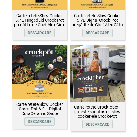
Carte rețete Slow Cooker
Carte rețete Slow Cooker
5.7L HingedLid Crock-Pot
5.7L Digital Crock-Pot
pregătite de Chef Alex Cîrțu
pregătite de Chef Alex Cîrțu
DESCARCARE
DESCARCARE
Carte rețete Slow Cooker
Carte rețete Crocktober -
Crock-Pot 6.0 L Digital
gătește sănătos cu slow
DuraCeramic Sauté
cooker-ele Crock-Pot
DESCARCARE
DESCARCARE