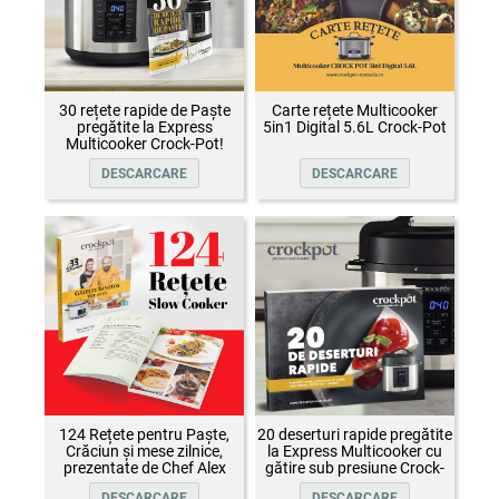
30 rețete rapide de Paște
Carte rețete Multicooker
pregătite la Express
5in1 Digital 5.6L Crock-Pot
Multicooker Crock-Pot!
DESCARCARE
DESCARCARE
124 Rețete pentru Paște,
20 deserturi rapide pregătite
Crăciun și mese zilnice,
la Express Multicooker cu
prezentate de Chef Alex
gătire sub presiune Crock-
Cîrțu și invitații săi
Pot
DESCARCARE
DESCARCARE