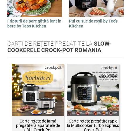
Friptură de porc gătită lent în
Pui cu suc de roșii by Teo's
bere by Teo's Kitchen
Kitchen
CĂRȚI DE REȚETE PREGĂTITE LA
SLOW-
COOKERELE CROCK-POT ROMANIA
Carte rețete de iarnă
Carte rețete pregătite rapid
pregătite la aparatele de
la Multicooker Turbo Express
gătit Crock-Pot
Crock-Pot