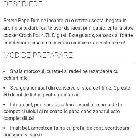
DESCRIERE
Retete Papa Bun ne incanta cu o reteta usoara, bogata in
arome si texturi, foarte usor de facut prin gatire lenta la slow
cooker Crock Pot 4.7L Digital! Este gustos, sanatos si foarte
la indemana, asa ca te invitam sa incerci aceasta reteta!
MOD DE PREPARARE
Spala morcovul, curata-l si rade-l pe razatoarea cu
ochiuri mici
Scurge ananasul din conserva si stoarce-l bine. Opreste
50 de ml de lichid pentru mai tarziu
Intr-un bol, pune ouale, zaharul, vanilia, zeama de la
compot si uleiul si mixeaza-le pana cand zaharul este
complet diluat
In alt bol, amesteca faina cu praful de copt, scortisoara,
nucsoara si sarea