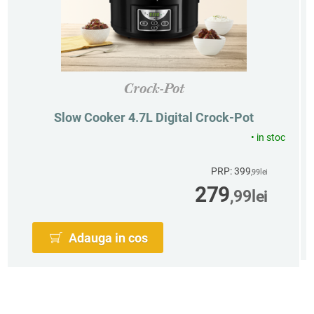
Crock-Pot
Slow Cooker 4.7L Digital Crock-Pot
•
in stoc
PRP: 399
,99
lei
279
,99
lei
Adauga in cos