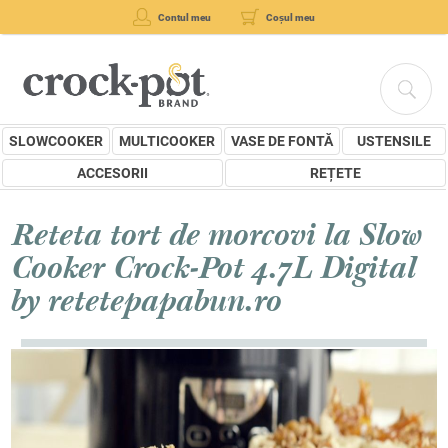
Contul meu
Coșul meu
SLOWCOOKER
MULTICOOKER
VASE DE FONTĂ
USTENSILE
ACCESORII
REȚETE
Reteta tort de morcovi la Slow
Cooker Crock-Pot 4.7L Digital
by retetepapabun.ro