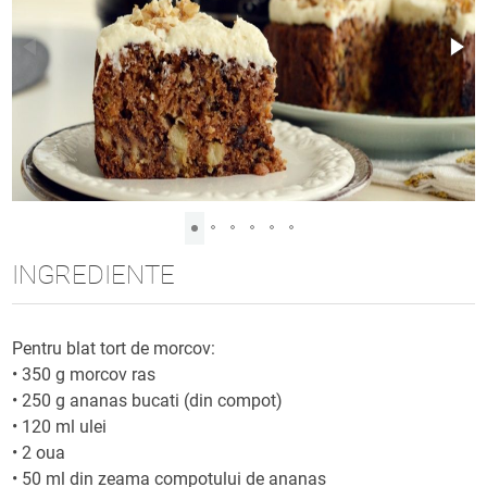
INGREDIENTE
Pentru blat tort de morcov:
•
350 g morcov ras
•
250 g ananas bucati (din compot)
•
120 ml ulei
•
2 oua
•
50 ml din zeama compotului de ananas