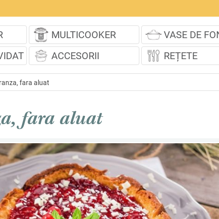
R
MULTICOOKER
VASE DE FO
VIDAT
ACCESORII
REȚETE
ranza, fara aluat
a, fara aluat