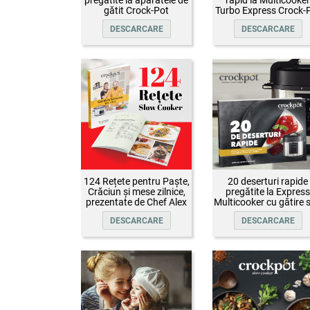
gătit Crock-Pot
Turbo Express Crock-
DESCARCARE
DESCARCARE
124 Rețete pentru Paște,
20 deserturi rapide
Crăciun și mese zilnice,
pregătite la Express
prezentate de Chef Alex
Multicooker cu gătire 
Cîrțu și invitații săi
presiune Crock-Pot
DESCARCARE
DESCARCARE