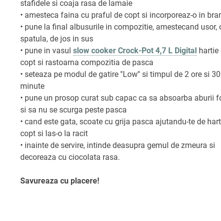
stafidele si coaja rasa de lamaie
• amesteca faina cu praful de copt si incorporeaz-o in br
• pune la final albusurile in compozitie, amestecand usor, 
spatula, de jos in sus
• pune in vasul
slow cooker Crock-Pot 4,7 L Digital
hartie
copt si rastoarna compozitia de pasca
• seteaza pe modul de gatire ''Low'' si timpul de 2 ore si 30
minute
• pune un prosop curat sub capac ca sa absoarba aburii f
si sa nu se scurga peste pasca
• cand este gata, scoate cu grija pasca ajutandu-te de hart
copt si las-o la racit
• inainte de servire, intinde deasupra gemul de zmeura si
decoreaza cu ciocolata rasa.
Savureaza cu placere!