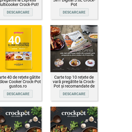
ulticooker Crock-Pot!
Pot
DESCARCARE
DESCARCARE
rte 40 de rețete gătite
Carte top 10 rețete de
 Slow Cooker Crock-Pot
vară pregătite la Crock-
gustos.ro
Pot și recomandate de
Oana Țepelin
DESCARCARE
DESCARCARE