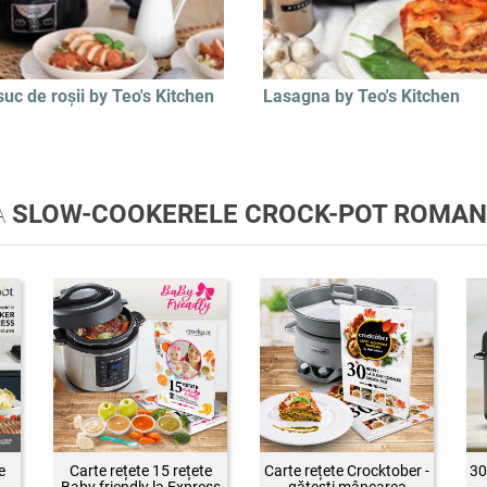
suc de roșii by Teo's Kitchen
Lasagna by Teo's Kitchen
A
SLOW-COOKERELE CROCK-POT ROMAN
e
Carte rețete 15 rețete
Carte rețete Crocktober -
30
Baby friendly la Express
gătești mâncarea