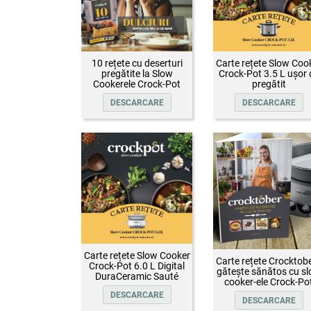
10 rețete cu deserturi
Carte rețete Slow Coo
pregătite la Slow
Crock-Pot 3.5 L ușor 
Cookerele Crock-Pot
pregătit
DESCARCARE
DESCARCARE
Carte rețete Slow Cooker
Carte rețete Crocktobe
Crock-Pot 6.0 L Digital
gătește sănătos cu s
DuraCeramic Sauté
cooker-ele Crock-Po
DESCARCARE
DESCARCARE