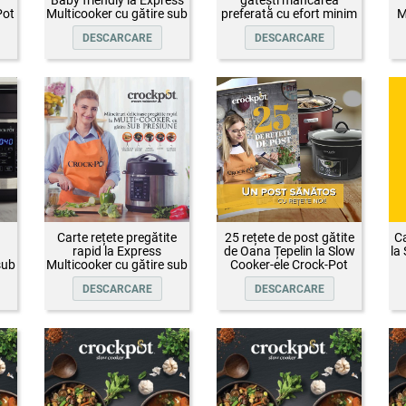
Pot
Multicooker cu gătire sub
preferată cu efort minim
M
presiune Crock-Pot
DESCARCARE
DESCARCARE
Carte rețete pregătite
25 rețete de post gătite
Ca
rapid la Express
de Oana Țepelin la Slow
la
sub
Multicooker cu gătire sub
Cooker-ele Crock-Pot
presiune Crock-Pot
DESCARCARE
DESCARCARE