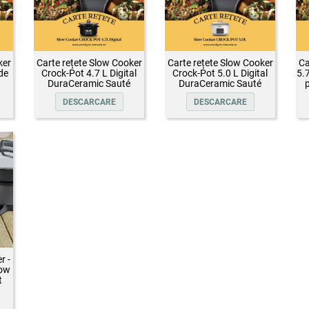
ker
Carte rețete Slow Cooker
Carte rețete Slow Cooker
Ca
de
Crock-Pot 4.7 L Digital
Crock-Pot 5.0 L Digital
5.
DuraCeramic Sauté
DuraCeramic Sauté
p
DESCARCARE
DESCARCARE
r -
low
t