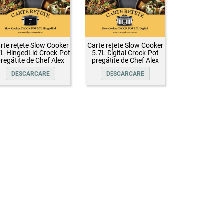
rte rețete Slow Cooker
Carte rețete Slow Cooker
7L HingedLid Crock-Pot
5.7L Digital Crock-Pot
regătite de Chef Alex
pregătite de Chef Alex
Cîrțu
Cîrțu
DESCARCARE
DESCARCARE