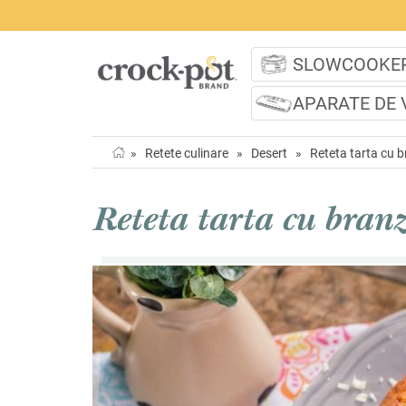
SLOWCOOKE
APARATE DE 
»
Retete culinare
»
Desert
»
Reteta tarta cu b
Reteta tarta cu branz