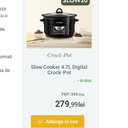
anza
cu o
 de
Crock-Pot
ormati
Slow Cooker 4.7L Digital
ia de
Crock-Pot
•
in stoc
PRP: 399
,99
lei
279
,99
lei
Adauga in cos