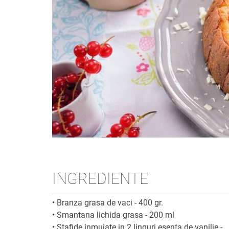
INGREDIENTE
•
Branza grasa de vaci - 400 gr.
•
Smantana lichida grasa - 200 ml
•
Stafide inmuiate in 2 linguri esenta de vanilie -