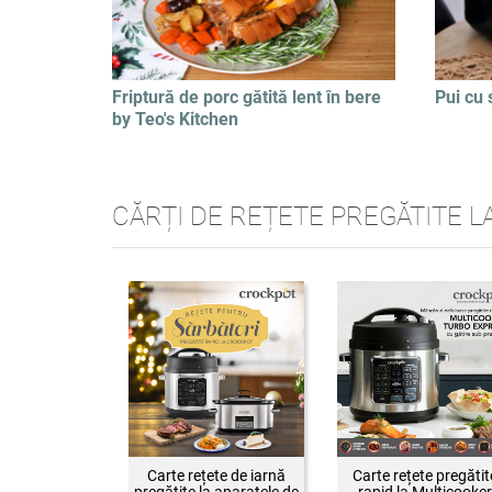
Friptură de porc gătită lent în bere
Pui cu 
by Teo's Kitchen
CĂRȚI DE REȚETE PREGĂTITE L
Carte rețete de iarnă
Carte rețete pregătit
pregătite la aparatele de
rapid la Multicooker