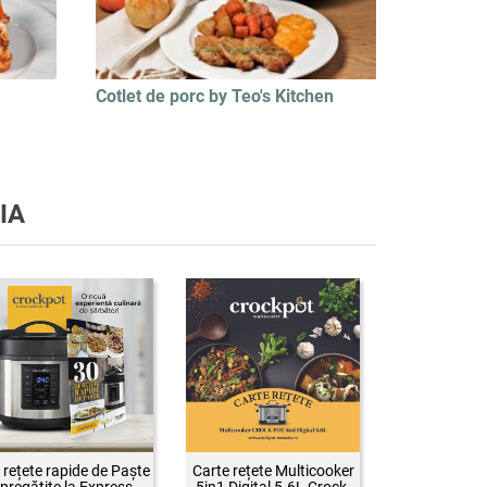
Cotlet de porc by Teo's Kitchen
IA
 rețete rapide de Paște
Carte rețete Multicooker
pregătite la Express
5in1 Digital 5.6L Crock-