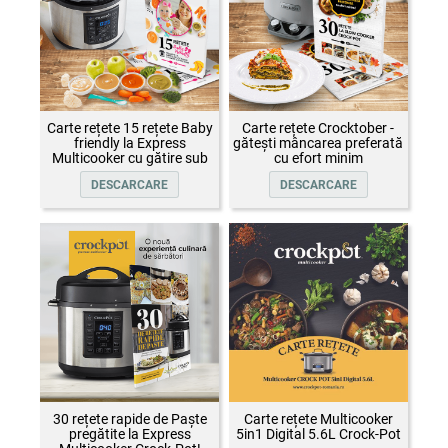
Carte rețete 15 rețete Baby
Carte rețete Crocktober -
friendly la Express
gătești mâncarea preferată
Multicooker cu gătire sub
cu efort minim
presiune Crock-Pot
DESCARCARE
DESCARCARE
30 rețete rapide de Paște
Carte rețete Multicooker
pregătite la Express
5in1 Digital 5.6L Crock-Pot