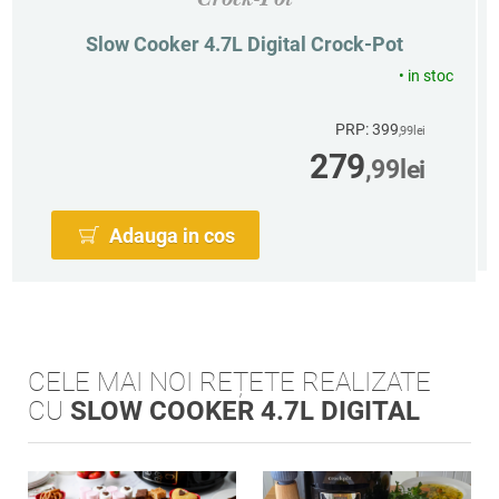
Slow Cooker 4.7L Digital Crock-Pot
•
in stoc
PRP: 399
,99
lei
279
,99
lei
Adauga in cos
CELE MAI NOI REȚETE REALIZATE
CU
SLOW COOKER 4.7L DIGITAL