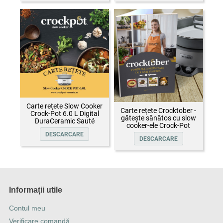
Carte rețete Slow Cooker
Carte rețete Crocktober -
Crock-Pot 6.0 L Digital
gătește sănătos cu slow
DuraCeramic Sauté
cooker-ele Crock-Pot
DESCARCARE
DESCARCARE
Informații utile
Contul meu
Verificare comandă