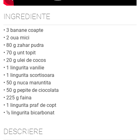
INGREDIENTE
•
3 banane coapte
•
2 oua mici
•
80 g zahar pudra
•
70 g unt topit
•
20 g ulei de cocos
•
1 lingurita vanilie
•
1 lingurita scortisoara
•
50 g nuca maruntita
•
50 g pepite de ciocolata
•
225 g faina
•
1 lingurita praf de copt
•
½ lingurita bicarbonat
DESCRIERE