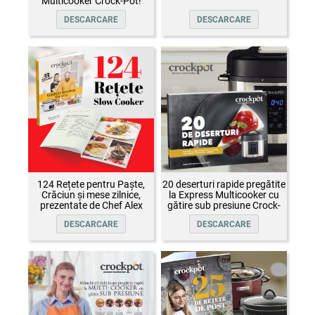
Multicooker Crock-Pot!
DESCARCARE
DESCARCARE
124 Rețete pentru Paște,
20 deserturi rapide pregătite
Crăciun și mese zilnice,
la Express Multicooker cu
prezentate de Chef Alex
gătire sub presiune Crock-
Cîrțu și invitații săi
Pot
DESCARCARE
DESCARCARE