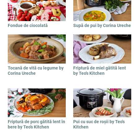
Fondue de ciocolată
Supă de pui by Corina Ureche
Tocană de vită cu legume by
Friptură de miel gătită lent
Corina Ureche
by Teo's Kitchen
Friptură de porc gătită lent în
Pui cu suc de roșii by Teo's
bere by Teo's Kitchen
Kitchen