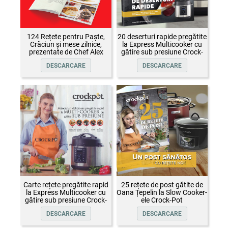
124 Rețete pentru Paște,
20 deserturi rapide pregătite
Crăciun și mese zilnice,
la Express Multicooker cu
prezentate de Chef Alex
gătire sub presiune Crock-
Cîrțu și invitații săi
Pot
DESCARCARE
DESCARCARE
Carte rețete pregătite rapid
25 rețete de post gătite de
la Express Multicooker cu
Oana Țepelin la Slow Cooker-
gătire sub presiune Crock-
ele Crock-Pot
Pot
DESCARCARE
DESCARCARE