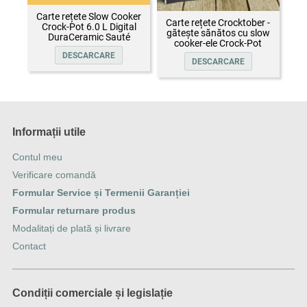
Carte rețete Slow Cooker
Carte rețete Crocktober -
Crock-Pot 6.0 L Digital
gătește sănătos cu slow
DuraCeramic Sauté
cooker-ele Crock-Pot
DESCARCARE
DESCARCARE
Informații utile
Contul meu
Verificare comandă
Formular Service și Termenii Garanției
Formular returnare produs
Modalitați de plată și livrare
Contact
Condiții comerciale și legislație