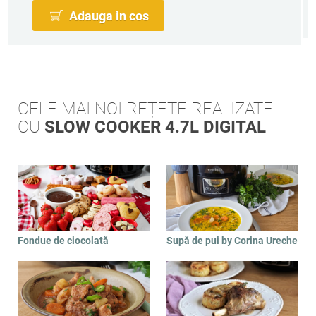
Adauga in cos
CELE MAI NOI REȚETE REALIZATE
CU
SLOW COOKER 4.7L DIGITAL
Fondue de ciocolată
Supă de pui by Corina Ureche