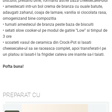
biscuitii, presand bine, formand astfel baza cheesecake-ului
• amestecati intr-un bol crema de branza cu ouale batute,
adaugati zaharul, coaja de lamaie, vanilia si ciocolata rasa,
omogenizand bine compozitia
• turnati amestecul de branza peste baza de biscuiti
• setati slow cooker-ul pe modul de gatire ''Low'' si timpul de
3 ore
• scoateti vasul de ceramica din Crock-Pot si lasati
cheesecake-ul sa se raceasca complet, apoi transferati-l pe
un platou si lasati-l la frigider cateva ore inainte sa-l taiati.
Pofta buna!
PREPARAT CU