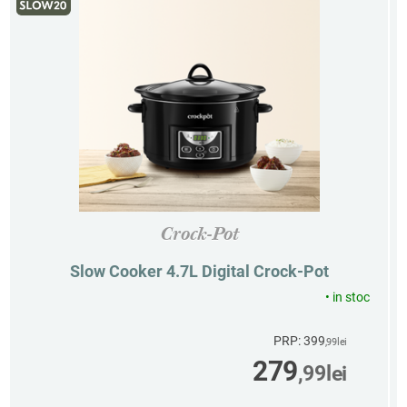
Crock-Pot
Slow Cooker 4.7L Digital Crock-Pot
•
in stoc
PRP: 399
,99
lei
279
,99
lei