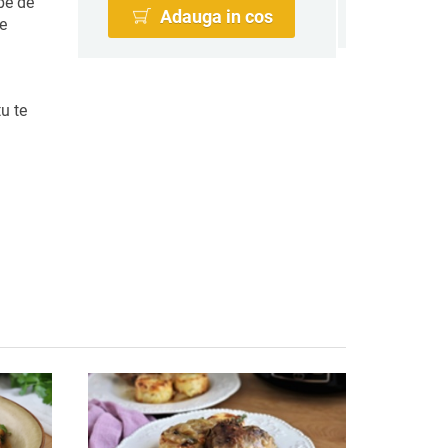
be de
Adauga in cos
le
u te