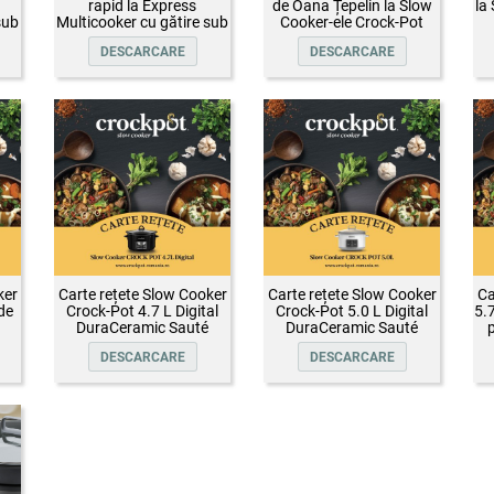
rapid la Express
de Oana Țepelin la Slow
la
sub
Multicooker cu gătire sub
Cooker-ele Crock-Pot
presiune Crock-Pot
DESCARCARE
DESCARCARE
ker
Carte rețete Slow Cooker
Carte rețete Slow Cooker
Ca
de
Crock-Pot 4.7 L Digital
Crock-Pot 5.0 L Digital
5.
DuraCeramic Sauté
DuraCeramic Sauté
p
DESCARCARE
DESCARCARE