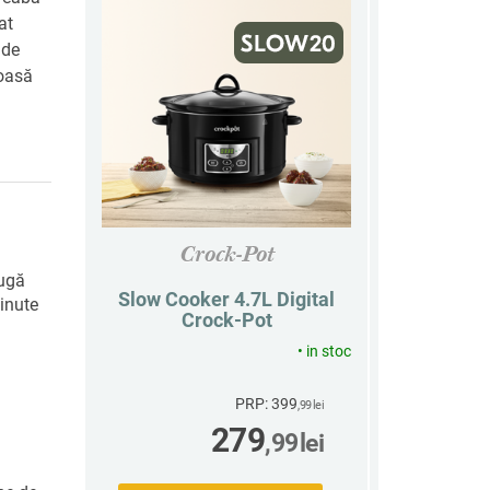
at
 de
toasă
Crock-Pot
augă
Slow Cooker 4.7L Digital
minute
Crock-Pot
•
in stoc
PRP: 399
,99
lei
279
,99
lei