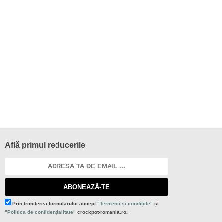
Află primul reducerile
ABONEAZĂ-TE
Prin trimiterea formularului accept
"Termenii și condițiile"
și
"Politica de confidențialitate"
crockpot-romania.ro.