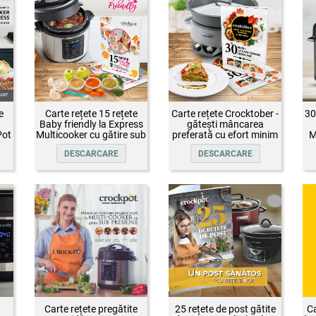
e
Carte rețete 15 rețete
Carte rețete Crocktober -
30
Baby friendly la Express
gătești mâncarea
Pot
Multicooker cu gătire sub
preferată cu efort minim
M
presiune Crock-Pot
DESCARCARE
DESCARCARE
Carte rețete pregătite
25 rețete de post gătite
Ca