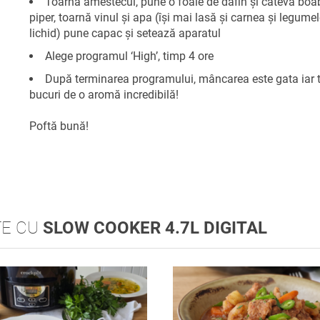
Toarnă amestecul, pune o foaie de dafin și câteva boa
piper, toarnă vinul și apa (își mai lasă și carnea și legume
lichid) pune capac și setează aparatul
Alege programul ‘High’, timp 4 ore
După terminarea programului, mâncarea este gata iar t
bucuri de o aromă incredibilă!
Poftă bună!
TE CU
SLOW COOKER 4.7L DIGITAL