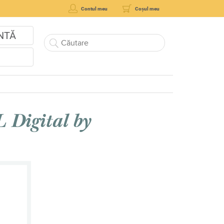
Contul meu
Coșul meu
NTĂ
L Digital by