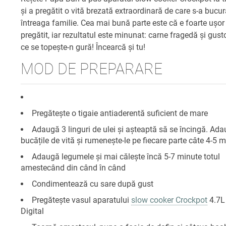
și a pregătit o vită brezată extraordinară de care s-a bucur
întreaga familie. Cea mai bună parte este că e foarte ușor
pregătit, iar rezultatul este minunat: carne fragedă și gus
ce se topește-n gură! Încearcă și tu!
MOD DE PREPARARE
Pregătește o tigaie antiaderentă suficient de mare
Adaugă 3 linguri de ulei și așteaptă să se încingă. Ad
bucățile de vită și rumenește-le pe fiecare parte câte 4-5 
Adaugă legumele și mai călește încă 5-7 minute totul
amestecând din când în când
Condimentează cu sare după gust
Pregătește vasul aparatului
slow cooker Crockpot
4.7L
Digital