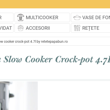
R
MULTICOOKER
VASE DE FO
VIDAT
ACCESORII
REȚETE
low cooker crock-pot 4.7l by retetepapabun.ro
a Slow Cooker Crock-pot 4.7