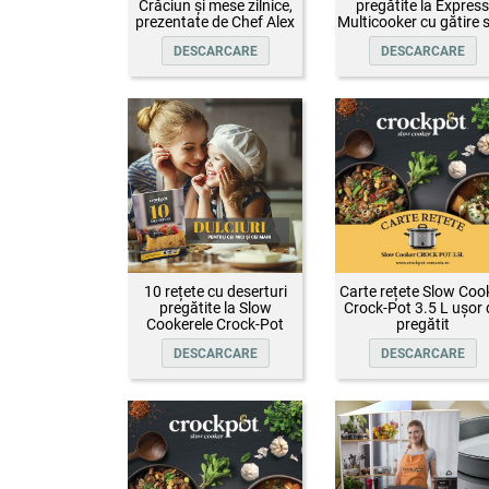
Crăciun și mese zilnice,
pregătite la Express
prezentate de Chef Alex
Multicooker cu gătire 
Cîrțu și invitații săi
presiune Crock-Pot
DESCARCARE
DESCARCARE
10 rețete cu deserturi
Carte rețete Slow Coo
pregătite la Slow
Crock-Pot 3.5 L ușor 
Cookerele Crock-Pot
pregătit
DESCARCARE
DESCARCARE