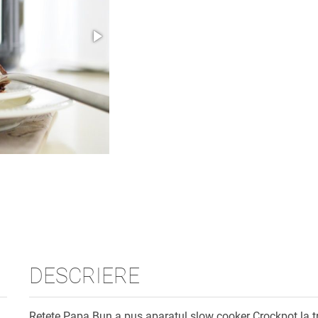
DESCRIERE
Rețete Papa Bun a pus aparatul slow cooker Crockpot la 