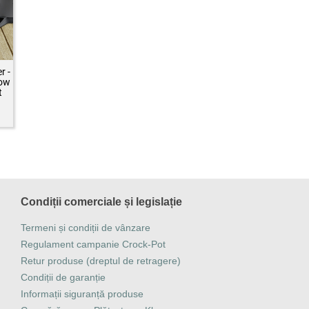
r -
low
t
Condiții comerciale și legislație
Termeni și condiții de vânzare
Regulament campanie Crock-Pot
Retur produse (dreptul de retragere)
Condiții de garanție
Informații siguranță produse