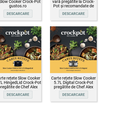
 Slow Cooker Crock-Pot
vară pregătite la Crock-
gustos.ro
Pot și recomandate de
Oana Țepelin
DESCARCARE
DESCARCARE
rte rețete Slow Cooker
Carte rețete Slow Cooker
7L HingedLid Crock-Pot
5.7L Digital Crock-Pot
regătite de Chef Alex
pregătite de Chef Alex
Cîrțu
Cîrțu
DESCARCARE
DESCARCARE