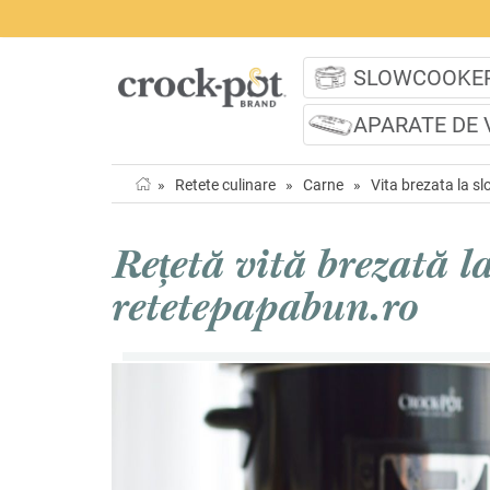
SLOWCOOKE
APARATE DE 
»
Retete culinare
»
Carne
»
Vita brezata la s
Rețetă vită brezată l
retetepapabun.ro