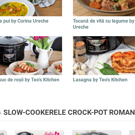
e pui by Corina Ureche
Tocană de vită cu legume by
Ureche
suc de roșii by Teo's Kitchen
Lasagna by Teo's Kitchen
A
SLOW-COOKERELE CROCK-POT ROMAN