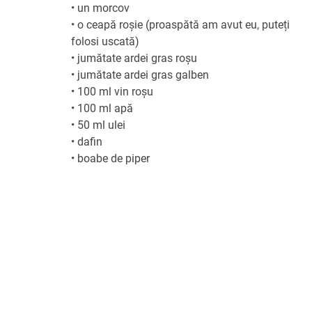
•
un morcov
•
o ceapă roșie (proaspătă am avut eu, puteți
folosi uscată)
•
jumătate ardei gras roșu
•
jumătate ardei gras galben
•
100 ml vin roșu
•
100 ml apă
•
50 ml ulei
•
dafin
•
boabe de piper