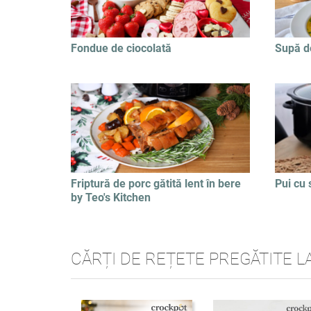
Fondue de ciocolată
Supă d
Friptură de porc gătită lent în bere
Pui cu 
by Teo's Kitchen
CĂRȚI DE REȚETE PREGĂTITE L