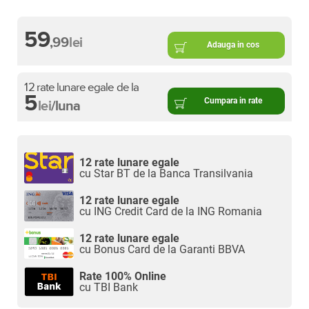
59
,99
lei
Adauga in cos
12 rate lunare egale de la
5
Cumpara in rate
lei
/luna
12 rate lunare egale
cu Star BT de la Banca Transilvania
12 rate lunare egale
cu ING Credit Card de la ING Romania
12 rate lunare egale
cu Bonus Card de la Garanti BBVA
Rate 100% Online
cu TBI Bank