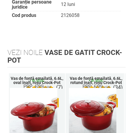
Garanție persoane
12 luni
juridice
Cod produs
2126058
VEZI NOILE
VASE DE GATIT CROCK-
POT
Vas de fontă emailată, 6.6L,
Vas de fontă emailată, 6.6L,
Va
•
in stoc
•
in stoc
oval înalt, roșu Crock-Pot
rotund înalt, roșu Crock-Pot
PRP: 699
PRP: 699
(7)
(34)
lei
lei
,99
,99
599
599
,99
lei
,99
lei
Adauga in cos
Adauga in cos