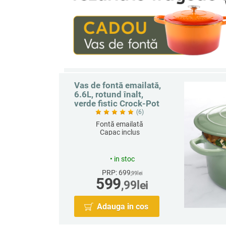
Vas de fontă emailată,
6.6L, rotund înalt,
verde fistic Crock-Pot
(6)
Fontă emailată
Capac inclus
Capacitate 6.6 L
Rotund
•
in stoc
PRP: 699
,99
lei
599
,99
lei
Adauga in cos