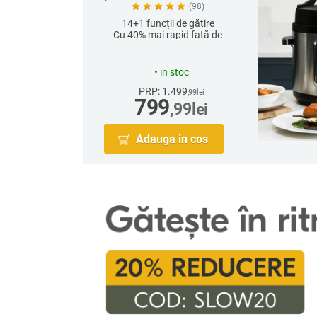
(98)
14+1 funcții de gătire
Cu 40% mai rapid față de
setările High Pressure
•
in stoc
PRP: 1.499
,99
lei
799
,99
lei
Adauga in cos