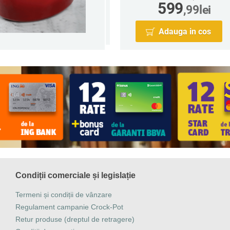
599
,99
lei
Adauga in cos
Condiții comerciale și legislație
Termeni și condiții de vânzare
Regulament campanie Crock-Pot
Retur produse (dreptul de retragere)