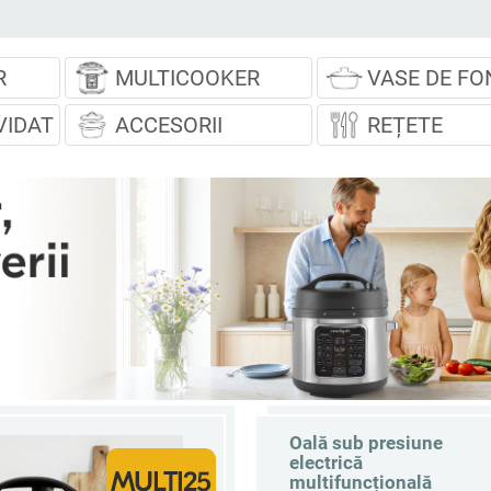
R
MULTICOOKER
VASE DE FO
VIDAT
ACCESORII
REȚETE
Oală sub presiune
electrică
multifuncțională