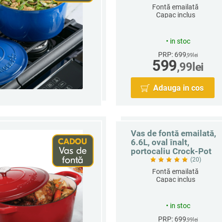
Fontă emailată
Capac inclus
Rotund
Capacitate 6.6 L
•
in stoc
PRP: 699
,99
lei
599
,99
lei
Adauga in cos
Vas de fontă emailată,
6.6L, oval înalt,
portocaliu Crock-Pot
(20)
Fontă emailată
Capac inclus
Rotund
Capacitate 6.6 L
•
in stoc
PRP: 699
,99
lei