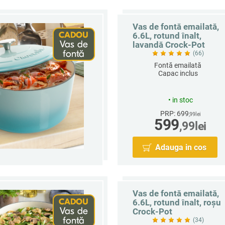
Vas de fontă emailată,
6.6L, rotund înalt,
lavandă Crock-Pot
(66)
Fontă emailată
Capac inclus
Rotund
Capacitate 6.6 L
•
in stoc
PRP: 699
,99
lei
599
,99
lei
Adauga in cos
Vas de fontă emailată,
6.6L, rotund înalt, roșu
Crock-Pot
(34)