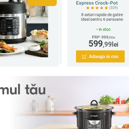
Express Crock-Pot
(329)
8 setari rapide de gatire
Ideal pentru 6 persoane
•
in stoc
PRP: 999
,99
lei
599
,99
lei
Adauga in cos