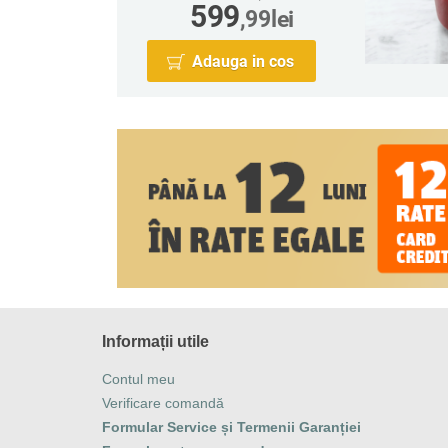
599
,99
lei
Adauga in cos
Informații utile
Contul meu
Verificare comandă
Formular Service și Termenii Garanției