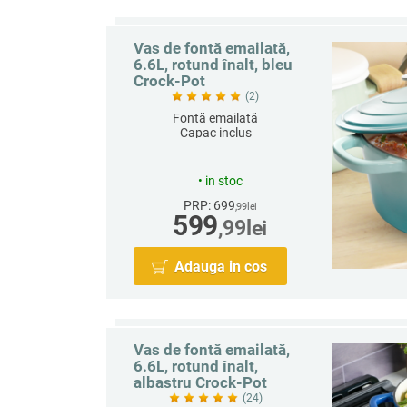
Vas de fontă emailată,
6.6L, rotund înalt, bleu
Crock-Pot
(2)
Fontă emailată
Capac inclus
Rotund
Capacitate 6.6 L
•
in stoc
PRP: 699
,99
lei
599
,99
lei
Adauga in cos
Vas de fontă emailată,
6.6L, rotund înalt,
albastru Crock-Pot
(24)