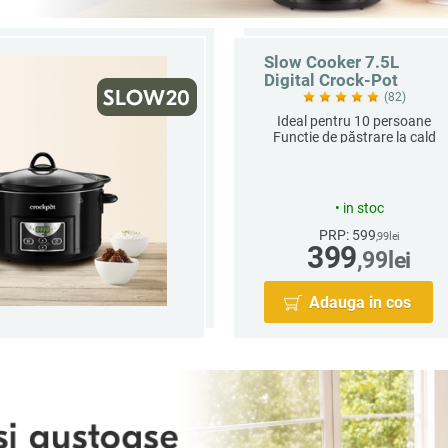
Slow Cooker 7.5L
Digital Crock-Pot
(82)
Ideal pentru 10 persoane
Funcție de păstrare la cald
Vas ceramic detașabil
•
in stoc
PRP: 599
,99
lei
399
,99
lei
Adauga in cos