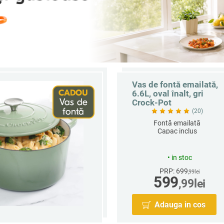
Vas de fontă emailată,
6.6L, oval înalt, gri
Crock-Pot
(20)
Fontă emailată
Capac inclus
Oval
Capacitate 6.6 L
•
in stoc
PRP: 699
,99
lei
599
,99
lei
Adauga in cos