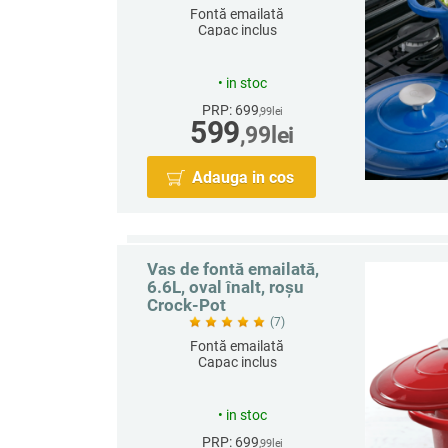
Fontă emailată
Capac inclus
Rotund
Capacitate 6.6 L
•
in stoc
PRP: 699
,99
lei
599
,99
lei
Adauga in cos
Vas de fontă emailată,
6.6L, oval înalt, roșu
Crock-Pot
(7)
Fontă emailată
Capac inclus
Oval
Capacitate 6.6 L
•
in stoc
PRP: 699
,99
lei