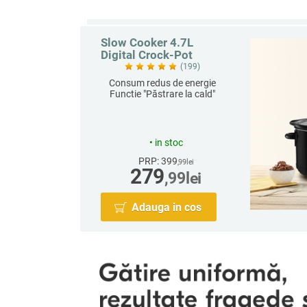
Slow Cooker 4.7L
Digital Crock-Pot
(199)
Consum redus de energie
Funcție "Păstrare la cald"
automată
Ideal pentru 5 persoane
2 setări: Low și High
Timer reglabil până la 20h
•
in stoc
PRP: 399
,99
lei
279
,99
lei
Adauga in cos