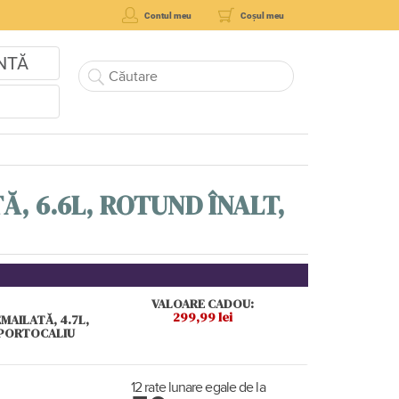
Contul meu
Coșul meu
NTĂ
Ă, 6.6L, ROTUND ÎNALT,
VALOARE CADOU:
299,99 lei
EMAILATĂ, 4.7L,
 PORTOCALIU
12 rate lunare egale de la