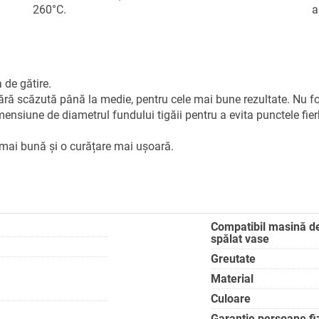
260°C.
a
 de gătire.
acără scăzută până la medie, pentru cele mai bune rezultate. Nu fo
ensiune de diametrul fundului tigăii pentru a evita punctele fierbin
ă mai bună și o curățare mai ușoară.
Compatibil masină d
spălat vase
Greutate
Material
Culoare
Garanție persoane fi