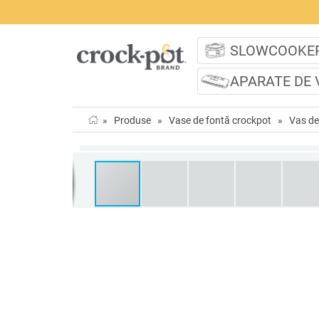
SLOWCOOKE
APARATE DE 
»
Produse
»
Vase de fontă crockpot
»
Vas de 