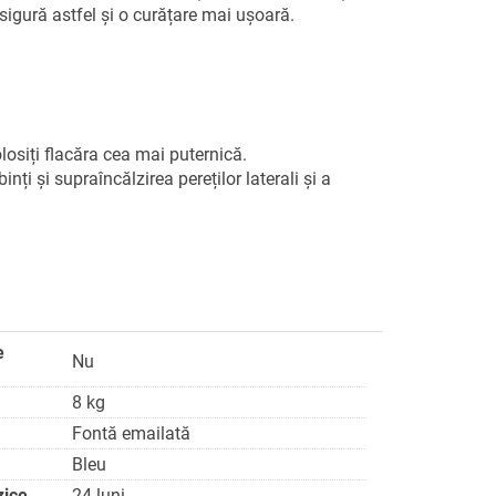
sigură astfel și o curățare mai ușoară.
losiți flacăra cea mai puternică.
ți și supraîncălzirea pereților laterali și a
e
Nu
8 kg
Fontă emailată
Bleu
zice
24 luni