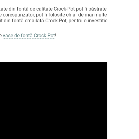
zate din fontă de calitate Crock-Pot pot fi păstrate
te corespunzător, pot fi folosite chiar de mai multe
it din fontă emailată Crock-Pot, pentru o investiție
de
vase de fontă Crock-Pot
!