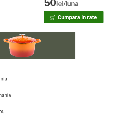
50
lei
/luna
Cumpara in rate
ania
omania
VA