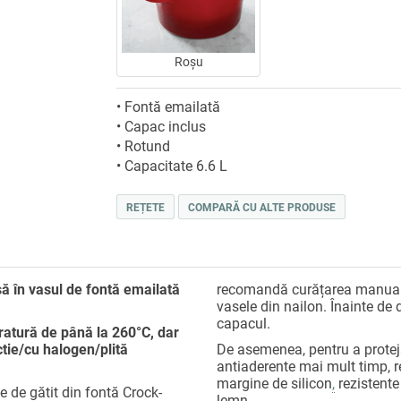
Roșu
• Fontă emailată
• Capac inclus
• Rotund
• Capacitate 6.6 L
REȚETE
COMPARĂ CU ALTE PRODUSE
ă în vasul de fontă emailată
recomandă curățarea manuală,
vasele din nailon. Înainte de 
capacul.
eratură de până la 260°C, dar
ctie/cu halogen/plită
De asemenea, pentru a proteja
antiaderente mai mult timp,
margine de silicon
,
rezistente
e de gătit din fontă Crock-
lemn.