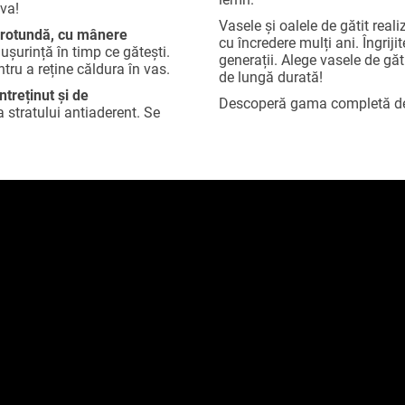
eva!
Vasele și oalele de gătit reali
 rotundă, cu mânere
cu încredere mulți ani. Îngriji
ușurință în timp ce gătești
.
generații. Alege vasele de găt
ru a reține căldura în vas.
de lungă durată!
ntreținut
și de
Descoperă gama completă 
 a stratului antiaderent. S
e