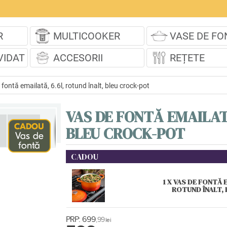
R
MULTICOOKER
VASE DE FO
VIDAT
ACCESORII
REȚETE
fontă emailată, 6.6l, rotund înalt, bleu crock-pot
VAS DE FONTĂ EMAILAT
BLEU CROCK-POT
CADOU
1 X VAS DE FONTĂ 
ROTUND ÎNALT,
PRP:
699
,99
lei