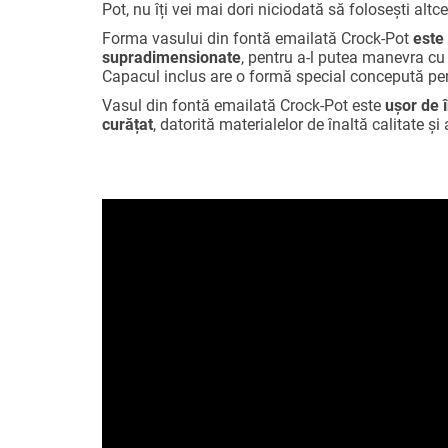
Pot, nu îți vei mai dori niciodată să folosești altc
Forma vasului
din fontă emailată
Crock-Pot
este
supradimensionate
, pentru a-l putea manevra cu 
Capacul inclus are o formă special concepută pent
Vasul din fontă emailată Crock-Pot este
ușor de î
curățat
, datorită materialelor de înaltă calitate și