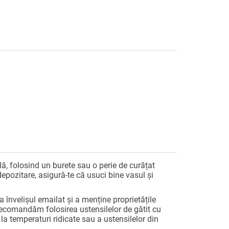
 folosind un burete sau o perie de curățat
depozitare, asigură-te că usuci bine vasul și
 învelișul emailat și a menține proprietățile
 recomandăm folosirea
ustensilelor de gătit cu
 la temperaturi ridicate sau a ustensilelor din