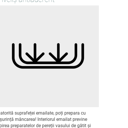
atorită suprafeței emailate, poți prepara cu
șurință mâncarea! Interiorul emailat previne
ipirea preparatelor de pereții vasului de gătit și