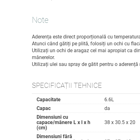
Note
Aderența este direct proporțională cu temperatura
Atunci când gătiți pe plită, folosiți un ochi cu fl
Utilizați un ochi de aragaz cel mai apropiat ca dim
mânerelor.
Utilizați ulei sau spray de gătit pentru o aderenț
SPECIFICAȚII TEHNICE
Capacitate
6.6L
Capac
da
Dimensiuni cu
capace/mânere L x l x h
38 x 30.5 x 20
(cm)
Dimensiuni fără