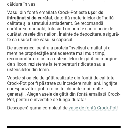
căldura în vas.
Vasul din fontă emailată Crock-Pot este
ușor de
întreținut
și de curățat
, datorită materialelor de înaltă
calitate și a stratului antiaderent. S
e recomandă
curățarea manuală, folosind un burete sau o perie de
curățat vasele din nailon. Înainte de depozitare, asigură-
te că usuci bine vasul și capacul.
De asemenea, pentru a proteja învelișul emailat și a
menține proprietățile antiaderente mai mult timp,
recomandăm folosirea
ustensilelor de gătit cu margine
de silicon
,
rezistente la temperaturi ridicate sau a
ustensilelor din lemn.
Vasele și oalele de gătit realizate din fontă de calitate
Crock-Pot pot fi păstrate cu încredere mulți ani. Îngrijite
corespunzător, pot fi folosite chiar de mai multe
generații. Alege vasele de gătit din fontă emailată Crock-
Pot, pentru o investiție de lungă durată!
Descoperă gama completă de
vase de fontă Crock-Pot
!