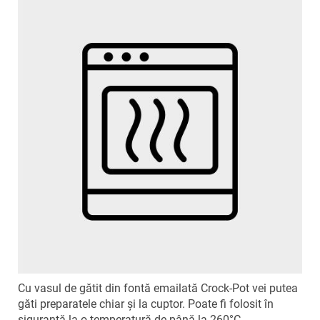
Cu vasul de gătit din fontă emailată Crock-Pot vei putea
găti preparatele chiar și la cuptor. Poate fi folosit în
siguranță la o temperatură de până la 260°C.