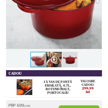
CADOU
VALOARE
1 X VAS DE FONTĂ
CADOU:
EMAILATĂ, 4.7L,
299,99
ROTUND ÎNALT,
lei
PORTOCALIU
PRP:
699
lei
,99