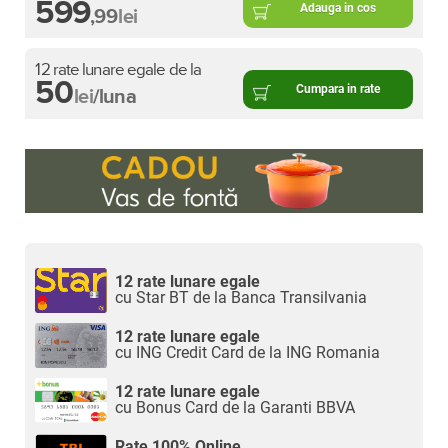
599
Adauga in cos
,99
lei
12 rate lunare egale de la
50
Cumpara in rate
lei
/luna
12 rate lunare egale
cu Star BT de la Banca Transilvania
12 rate lunare egale
cu ING Credit Card de la ING Romania
12 rate lunare egale
cu Bonus Card de la Garanti BBVA
Rate 100% Online