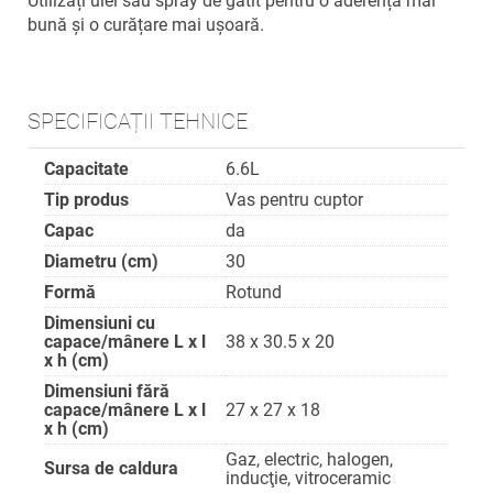
Utilizați ulei sau spray de gătit pentru o aderență mai
bună și o curățare mai ușoară.
SPECIFICAȚII TEHNICE
Capacitate
6.6L
Tip produs
Vas pentru cuptor
Capac
da
Diametru (cm)
30
Formă
Rotund
Dimensiuni cu
capace/mânere L x l
38 x 30.5 x 20
x h (cm)
Dimensiuni fără
capace/mânere L x l
27 x 27 x 18
x h (cm)
Gaz, electric, halogen,
Sursa de caldura
inducţie, vitroceramic