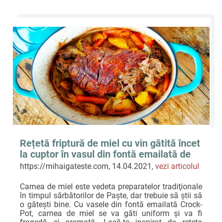
Rețetă friptură de miel cu vin gătită încet
la cuptor în vasul din fontă emailată de
6.6L Crock-Pot pregătită de Mihai
https://mihaigateste.com, 14.04.2021,
vezi articolul
Gătește
Carnea de miel este vedeta preparatelor tradiţionale
în timpul sărbătorilor de Paşte, dar trebuie să ştii să
o găteşti bine. Cu vasele din fontă emailată Crock-
Pot, carnea de miel se va găti uniform și va fi