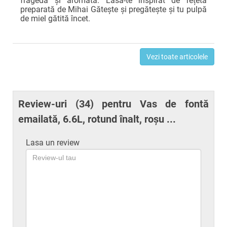
fragedă și aromată. Lasă-te inspirat de rețeta
preparată de Mihai Gătește și pregătește și tu pulpă
de miel gătită încet.
Vezi toate articolele
Review-uri (
34
) pentru Vas de fontă
emailată, 6.6L, rotund înalt, roșu ...
Lasa un review