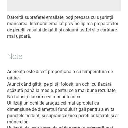
Datorită suprafeței emailate, poți prepara cu ușurință
mâncarea! Interiorul emailat previne lipirea preparatelor
de pereții vasului de gătit și asigură astfel și o curățare
mai ușoară.
Note
Aderența este direct proporțională cu temperatura de
gătire.
Atunci când gătiți pe plită, folosiți un ochi cu flacără
scăzută până la medie, pentru cele mai bune rezultate.
Nu folosiți flacăra cea mai puternică.
Utilizați un ochi de aragaz cel mai apropiat ca
dimensiune de diametrul fundului tigăii pentru a evita
punctele fierbinți și supraîncălzirea pereților laterali și a
mânerelor.