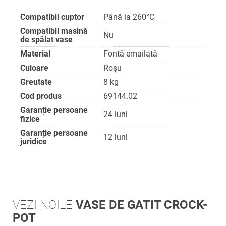
Compatibil cuptor
Până la 260°C
Compatibil masină
Nu
de spălat vase
Material
Fontă emailată
Culoare
Roşu
Greutate
8 kg
Cod produs
69144.02
Garanție persoane
24 luni
fizice
Garanție persoane
12 luni
juridice
VEZI NOILE
VASE DE GATIT CROCK-
POT