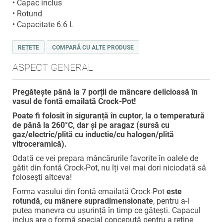
• Capac inclus
• Rotund
• Capacitate 6.6 L
REȚETE
COMPARĂ CU ALTE PRODUSE
ASPECT GENERAL
Pregătește până la 7 porții de mâncare delicioasă în
vasul de fontă emailată Crock-Pot!
Poate fi folosit în siguranță în cuptor, la o temperatură
de până la 260°C, dar și pe aragaz (sursă cu
gaz/electric/plită cu inductie/cu halogen/plită
vitroceramică).
Odată ce vei prepara mâncărurile favorite în oalele de
gătit din fontă Crock-Pot, nu îți vei mai dori niciodată să
folosești altceva!
Forma vasului
din fontă emailată
Crock-Pot
este
rotundă, cu mânere supradimensionate
, pentru a-l
putea manevra cu ușurință în timp ce gătești
. Capacul
inclus are o formă special concepută pentru a reține