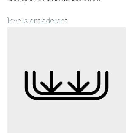
Înveliș antiaderent