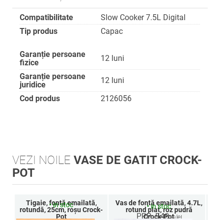
Compatibilitate
Slow Cooker 7.5L Digital
Tip produs
Capac
Garanție persoane
12 luni
fizice
Garanție persoane
12 luni
juridice
Cod produs
2126056
VEZI NOILE
VASE DE GATIT CROCK-
POT
Tigaie, fontă emailată,
Vas de fontă emailată, 4.7L,
Va
•
in stoc
•
in stoc
rotundă, 25cm, roșu Crock-
rotund plat, roz pudră
r
PRP: 549
Pot
Crock-Pot
lei
,99