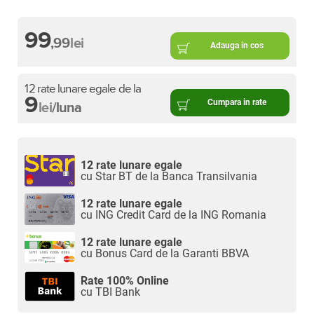
99
,99
lei
Adauga in cos
12 rate lunare egale de la
9
Cumpara in rate
lei
/luna
12 rate lunare egale
cu Star BT de la Banca Transilvania
12 rate lunare egale
cu ING Credit Card de la ING Romania
12 rate lunare egale
cu Bonus Card de la Garanti BBVA
Rate 100% Online
cu TBI Bank