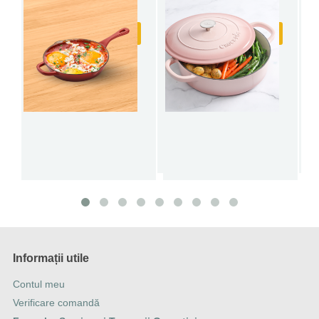
299
299
(3)
(30)
,99
lei
,99
lei
Adauga in cos
Adauga in cos
Informații utile
Contul meu
Verificare comandă