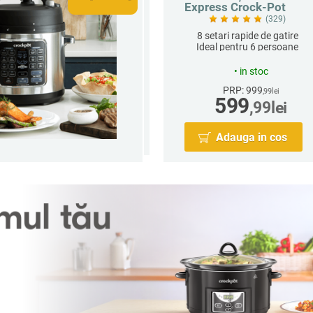
Express Crock-Pot
(329)
8 setari rapide de gatire
Ideal pentru 6 persoane
•
in stoc
PRP: 999
,99
lei
599
,99
lei
Adauga in cos