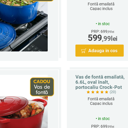
Fontă emailată
Capac inclus
Rotund
Capacitate 6.6 L
•
in stoc
PRP: 699
,99
lei
599
,99
lei
Adauga in cos
Vas de fontă emailată,
6.6L, oval înalt,
portocaliu Crock-Pot
(20)
Fontă emailată
Capac inclus
Rotund
Capacitate 6.6 L
•
in stoc
PRP: 699
,99
lei