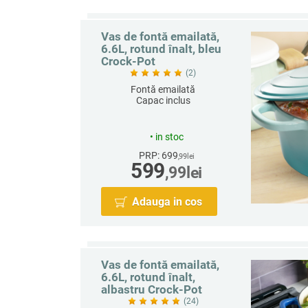
Vas de fontă emailată,
6.6L, rotund înalt, bleu
Crock-Pot
(2)
Fontă emailată
Capac inclus
Rotund
Capacitate 6.6 L
•
in stoc
PRP: 699
,99
lei
599
,99
lei
Adauga in cos
Vas de fontă emailată,
6.6L, rotund înalt,
albastru Crock-Pot
(24)