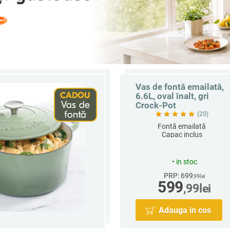
Vas de fontă emailată,
6.6L, oval înalt, gri
Crock-Pot
(20)
Fontă emailată
Capac inclus
Oval
Capacitate 6.6 L
•
in stoc
PRP: 699
,99
lei
599
,99
lei
Adauga in cos