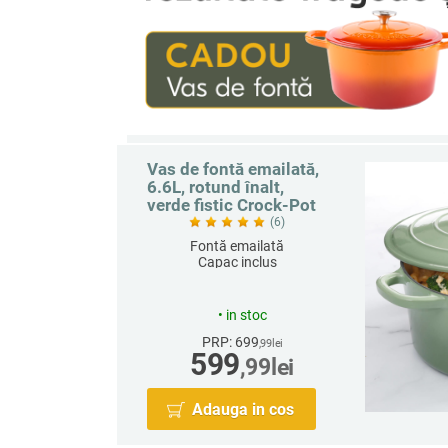
Vas de fontă emailată,
6.6L, rotund înalt,
verde fistic Crock-Pot
(6)
Fontă emailată
Capac inclus
Capacitate 6.6 L
Rotund
•
in stoc
PRP: 699
,99
lei
599
,99
lei
Adauga in cos