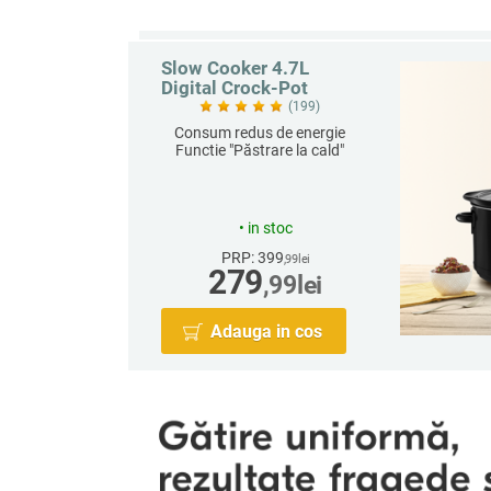
Slow Cooker 4.7L
Digital Crock-Pot
(199)
Consum redus de energie
Funcție "Păstrare la cald"
automată
Ideal pentru 5 persoane
2 setări: Low și High
Timer reglabil până la 20h
•
in stoc
PRP: 399
,99
lei
279
,99
lei
Adauga in cos