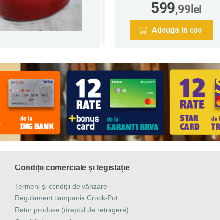
599
,99
lei
Adauga in cos
Condiții comerciale și legislație
Termeni și condiții de vânzare
Regulament campanie Crock-Pot
Retur produse (dreptul de retragere)