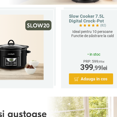
Slow Cooker 7.5L
Digital Crock-Pot
(82)
Ideal pentru 10 persoane
Funcție de păstrare la cald
Vas ceramic detașabil
•
in stoc
PRP: 599
,99
lei
399
,99
lei
Adauga in cos