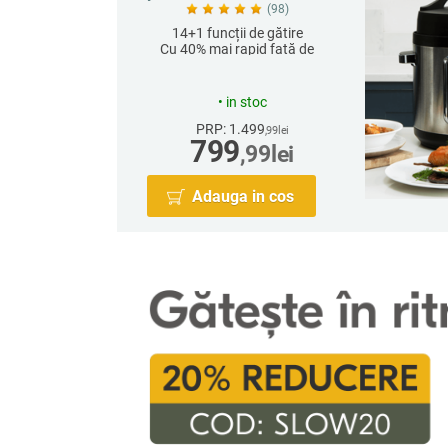
(98)
14+1 funcții de gătire
Cu 40% mai rapid față de
setările High Pressure
•
in stoc
PRP: 1.499
,99
lei
799
,99
lei
Adauga in cos