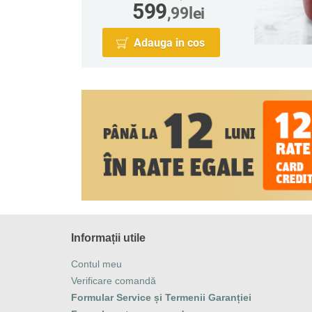
599
,99
lei
Adauga in cos
Informații utile
Contul meu
Verificare comandă
Formular Service și Termenii Garanției