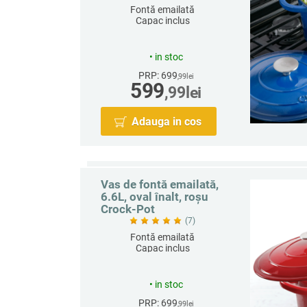
Fontă emailată
Capac inclus
Rotund
Capacitate 6.6 L
•
in stoc
PRP: 699
,99
lei
599
,99
lei
Adauga in cos
Vas de fontă emailată,
6.6L, oval înalt, roșu
Crock-Pot
(7)
Fontă emailată
Capac inclus
Oval
Capacitate 6.6 L
•
in stoc
PRP: 699
,99
lei