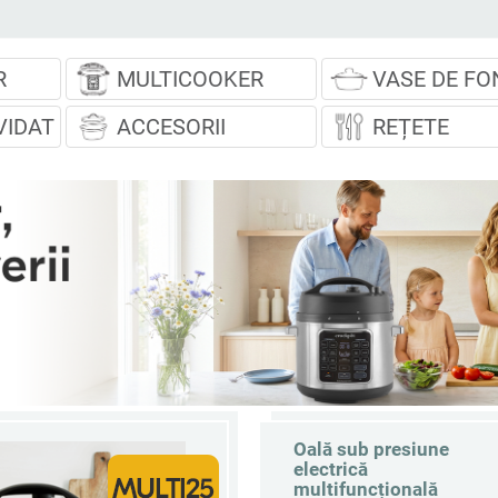
R
MULTICOOKER
VASE DE FO
VIDAT
ACCESORII
REȚETE
Oală sub presiune
electrică
multifuncțională