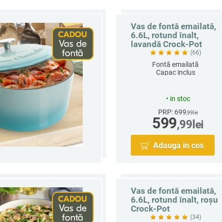
Vas de fontă emailată,
6.6L, rotund înalt,
lavandă Crock-Pot
(66)
Fontă emailată
Capac inclus
Rotund
Capacitate 6.6 L
•
in stoc
PRP: 699
,99
lei
599
,99
lei
Adauga in cos
Vas de fontă emailată,
6.6L, rotund înalt, roșu
Crock-Pot
(34)