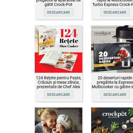
gătit Crock-Pot
Turbo Express Crock-
DESCARCARE
DESCARCARE
124 Rețete pentru Paște,
20 deserturi rapide
Crăciun și mese zilnice,
pregătite la Express
prezentate de Chef Alex
Multicooker cu gătire 
Cîrțu și invitații săi
presiune Crock-Pot
DESCARCARE
DESCARCARE