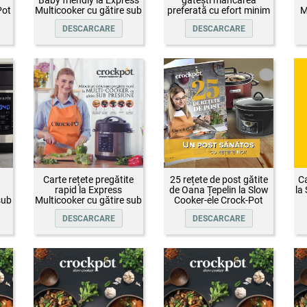
Pot
Multicooker cu gătire sub
preferată cu efort minim
M
presiune Crock-Pot
DESCARCARE
DESCARCARE
Carte rețete pregătite
25 rețete de post gătite
Ca
rapid la Express
de Oana Țepelin la Slow
la
sub
Multicooker cu gătire sub
Cooker-ele Crock-Pot
presiune Crock-Pot
DESCARCARE
DESCARCARE