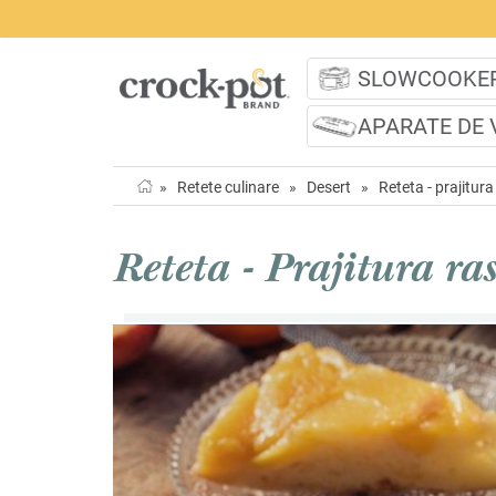
SLOWCOOKE
APARATE DE 
»
Retete culinare
»
Desert
»
Reteta - prajitura
Reteta - Prajitura ra