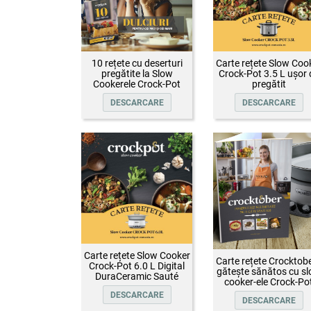
10 rețete cu deserturi
Carte rețete Slow Coo
pregătite la Slow
Crock-Pot 3.5 L ușor 
Cookerele Crock-Pot
pregătit
DESCARCARE
DESCARCARE
Carte rețete Slow Cooker
Carte rețete Crocktobe
Crock-Pot 6.0 L Digital
gătește sănătos cu s
DuraCeramic Sauté
cooker-ele Crock-Po
DESCARCARE
DESCARCARE