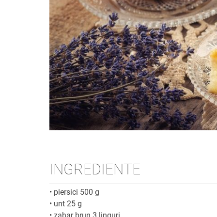
INGREDIENTE
•
piersici 500 g
•
unt 25 g
•
zahar brun 3 linguri