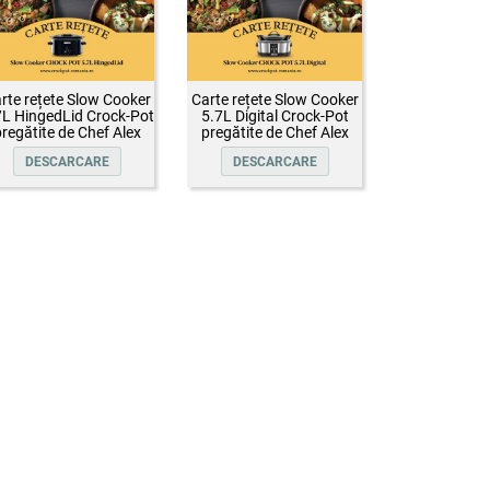
rte rețete Slow Cooker
Carte rețete Slow Cooker
7L HingedLid Crock-Pot
5.7L Digital Crock-Pot
regătite de Chef Alex
pregătite de Chef Alex
Cîrțu
Cîrțu
DESCARCARE
DESCARCARE