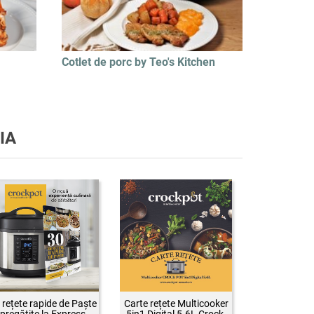
Cotlet de porc by Teo's Kitchen
IA
 rețete rapide de Paște
Carte rețete Multicooker
pregătite la Express
5in1 Digital 5.6L Crock-