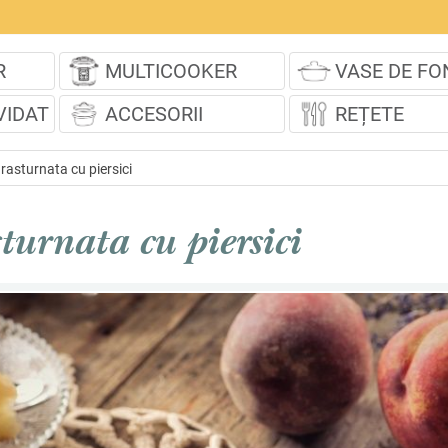
R
MULTICOOKER
VASE DE FO
VIDAT
ACCESORII
REȚETE
 rasturnata cu piersici
sturnata cu piersici