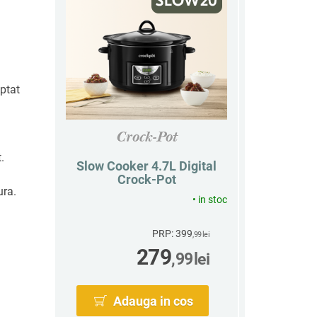
eptat
Crock-Pot
.
Slow Cooker 4.7L Digital
Crock-Pot
ura.
•
in stoc
PRP: 399
,99
lei
279
,99
lei
Adauga in cos