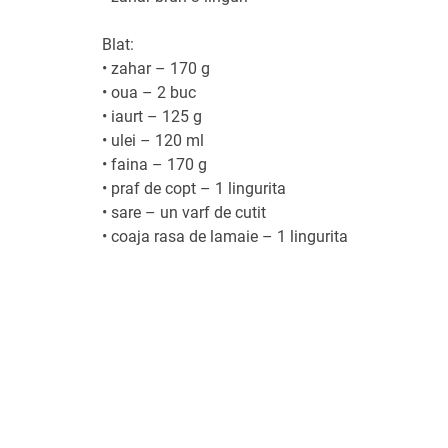
Blat:
•
zahar – 170 g
•
oua – 2 buc
•
iaurt – 125 g
•
ulei – 120 ml
•
faina – 170 g
•
praf de copt – 1 lingurita
•
sare – un varf de cutit
•
coaja rasa de lamaie – 1 lingurita