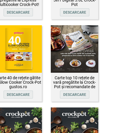
ulticooker Crock-Pot!
Pot
DESCARCARE
DESCARCARE
rte 40 de rețete gătite
Carte top 10 rețete de
 Slow Cooker Crock-Pot
vară pregătite la Crock-
gustos.ro
Pot și recomandate de
Oana Țepelin
DESCARCARE
DESCARCARE