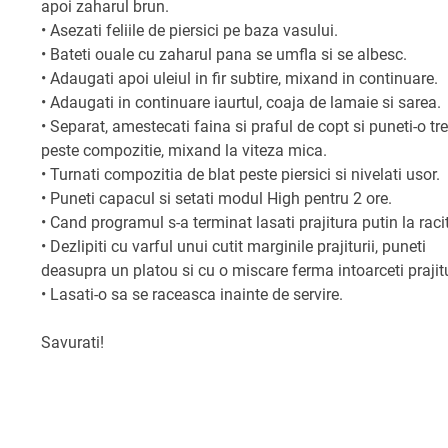
apoi zaharul brun.
• Asezati feliile de piersici pe baza vasului.
• Bateti ouale cu zaharul pana se umfla si se albesc.
• Adaugati apoi uleiul in fir subtire, mixand in continuare.
• Adaugati in continuare iaurtul, coaja de lamaie si sarea.
• Separat, amestecati faina si praful de copt si puneti-o tr
peste compozitie, mixand la viteza mica.
• Turnati compozitia de blat peste piersici si nivelati usor.
• Puneti capacul si setati modul High pentru 2 ore.
• Cand programul s-a terminat lasati prajitura putin la racit
• Dezlipiti cu varful unui cutit marginile prajiturii, puneti
deasupra un platou si cu o miscare ferma intoarceti prajit
• Lasati-o sa se raceasca inainte de servire.
Savurati!