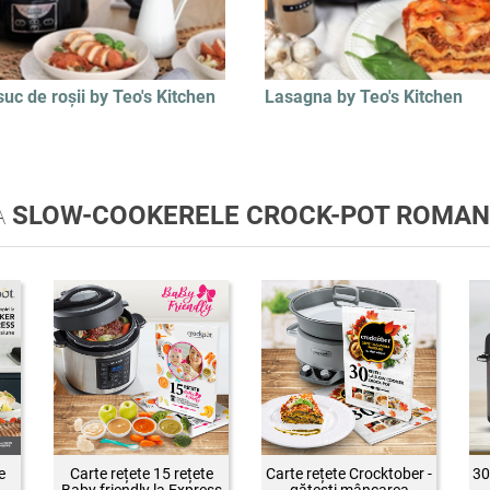
suc de roșii by Teo's Kitchen
Lasagna by Teo's Kitchen
A
SLOW-COOKERELE CROCK-POT ROMAN
e
Carte rețete 15 rețete
Carte rețete Crocktober -
30
Baby friendly la Express
gătești mâncarea