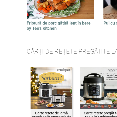
Friptură de porc gătită lent în bere
Pui cu 
by Teo's Kitchen
CĂRȚI DE REȚETE PREGĂTITE L
Carte rețete de iarnă
Carte rețete pregătit
pregătite la aparatele de
rapid la Multicooker