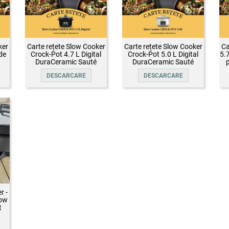
ker
Carte rețete Slow Cooker
Carte rețete Slow Cooker
Ca
de
Crock-Pot 4.7 L Digital
Crock-Pot 5.0 L Digital
5.
DuraCeramic Sauté
DuraCeramic Sauté
p
DESCARCARE
DESCARCARE
r -
low
t