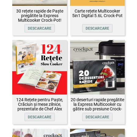
30 rețete rapide de Paște
Carte rețete Multicooker
pregătite la Express
5in1 Digital 5.6L Crock-Pot
Multicooker Crock-Pot!
DESCARCARE
DESCARCARE
124 Rețete pentru Paște,
20 deserturi rapide pregătite
Crăciun și mese zilnice,
la Express Multicooker cu
prezentate de Chef Alex
gătire sub presiune Crock-
Cîrțu și invitații săi
Pot
DESCARCARE
DESCARCARE