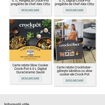
5.7L HingedLid Crock-Pot
5.7L Digital Crock-Pot
pregătite de Chef Alex Cîrțu
pregătite de Chef Alex Cîrțu
DESCARCARE
DESCARCARE
Carte rețete Slow Cooker
Carte rețete Crocktober -
Crock-Pot 6.0 L Digital
gătește sănătos cu slow
DuraCeramic Sauté
cooker-ele Crock-Pot
DESCARCARE
DESCARCARE
Informații utile