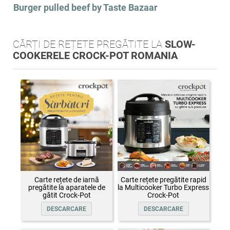
Burger pulled beef by Taste Bazaar
CĂRȚI DE REȚETE PREGĂTITE LA
SLOW-
COOKERELE CROCK-POT ROMANIA
Carte rețete de iarnă
Carte rețete pregătite rapid
pregătite la aparatele de
la Multicooker Turbo Express
gătit Crock-Pot
Crock-Pot
DESCARCARE
DESCARCARE