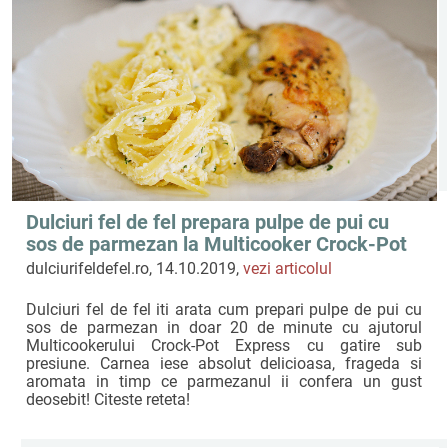
Dulciuri fel de fel prepara pulpe de pui cu
sos de parmezan la Multicooker Crock-Pot
Express cu gatire sub presiune
dulciurifeldefel.ro, 14.10.2019,
vezi articolul
Dulciuri fel de fel iti arata cum prepari pulpe de pui cu
sos de parmezan in doar 20 de minute cu ajutorul
Multicookerului Crock-Pot Express cu gatire sub
presiune. Carnea iese absolut delicioasa, frageda si
aromata in timp ce parmezanul ii confera un gust
deosebit! Citeste reteta!