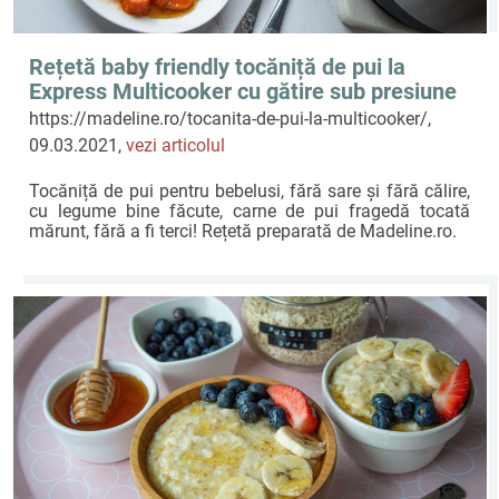
Rețetă baby friendly tocăniță de pui la
Express Multicooker cu gătire sub presiune
Crock-Pot by Madeline.ro
https://madeline.ro/tocanita-de-pui-la-multicooker/,
09.03.2021,
vezi articolul
Tocăniță de pui pentru bebelusi, fără sare și fără călire,
cu legume bine făcute, carne de pui fragedă tocată
mărunt, fără a fi terci! Rețetă preparată de Madeline.ro.