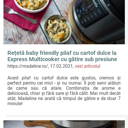
Rețetă baby friendly pilaf cu cartof dulce la
Express Multicooker cu gătire sub presiune
Crock-Pot by Madeline.ro
https://madeline.ro/, 17.02.2021,
vezi articolul
Acest pilaf cu cartof dulce este gustos, cremos și
perfect pentru cei mici - și nu numai. Îl poți servi alături
de carne sau că atare. Combinația de arome e
delicioasă, chiar și fără sare și fără călit. Mai mult decât
atât, Madeline ne arată că timpul de gătire e de doar 7
minute!