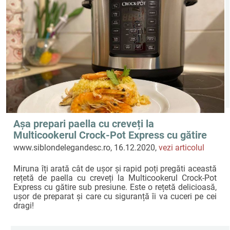
Așa prepari paella cu creveți la
Multicookerul Crock-Pot Express cu gătire
sub presiune
www.siblondelegandesc.ro, 16.12.2020,
vezi articolul
Miruna îți arată cât de ușor și rapid poți pregăti această
rețetă de paella cu creveți la Multicookerul Crock-Pot
Express cu gătire sub presiune. Este o rețetă delicioasă,
ușor de preparat și care cu siguranță îi va cuceri pe cei
dragi!