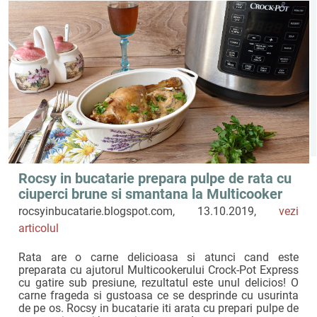
Rocsy in bucatarie prepara pulpe de rata cu
ciuperci brune si smantana la Multicooker
Express cu gatire sub presiune
rocsyinbucatarie.blogspot.com, 13.10.2019,
vezi
articolul
Rata are o carne delicioasa si atunci cand este
preparata cu ajutorul Multicookerului Crock-Pot Express
cu gatire sub presiune, rezultatul este unul delicios! O
carne frageda si gustoasa ce se desprinde cu usurinta
de pe os. Rocsy in bucatarie iti arata cu prepari pulpe de