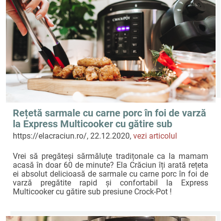
Rețetă sarmale cu carne porc în foi de varză
la Express Multicooker cu gătire sub
presiune Crock-Pot by Ela Crăciun
https://elacraciun.ro/, 22.12.2020,
vezi articolul
Vrei să pregăteși sărmăluțe tradițonale ca la mamam
acasă în doar 60 de minute? Ela Crăciun îți arată rețeta
ei absolut delicioasă de sarmale cu carne porc în foi de
varză pregătite rapid și confortabil la Express
Multicooker cu gătire sub presiune Crock-Pot !