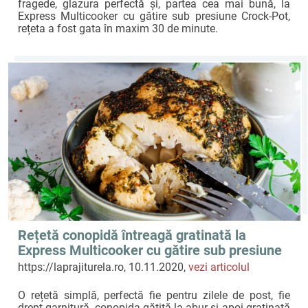
fragede, glazura perfectă și, partea cea mai bună, la
Express Multicooker cu gătire sub presiune Crock-Pot,
rețeta a fost gata în maxim 30 de minute.
Rețetă conopidă întreagă gratinată la
Express Multicooker cu gătire sub presiune
Crock-Pot by Prăjiturela
https://laprajiturela.ro, 10.11.2020,
vezi articolul
O rețetă simplă, perfectă fie pentru zilele de post, fie
drept garnitură, conopida gătită la abur și apoi gratinată