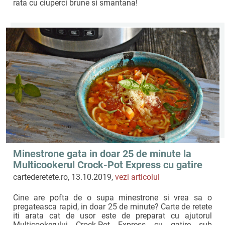
rata cu ciuperci brune si smantana!
Minestrone gata in doar 25 de minute la
Multicookerul Crock-Pot Express cu gatire
sub presiune by Carte de Retete
cartederetete.ro, 13.10.2019,
vezi articolul
Cine are pofta de o supa minestrone si vrea sa o
pregateasca rapid, in doar 25 de minute? Carte de retete
iti arata cat de usor este de preparat cu ajutorul
Multicookerului Crock-Pot Express cu gatire sub