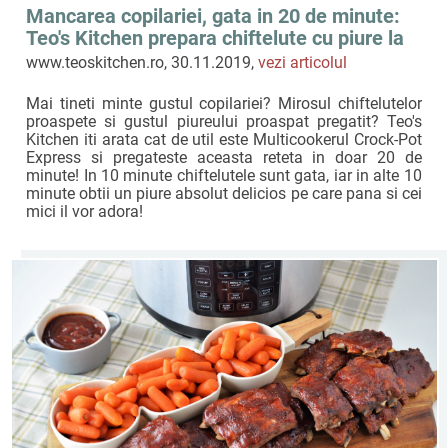
Mancarea copilariei, gata in 20 de minute:
Teo's Kitchen prepara chiftelute cu piure la
Multicooker Crock-Pot Express
www.teoskitchen.ro, 30.11.2019,
vezi articolul
Mai tineti minte gustul copilariei? Mirosul chiftelutelor
proaspete si gustul piureului proaspat pregatit? Teo's
Kitchen iti arata cat de util este Multicookerul Crock-Pot
Express si pregateste aceasta reteta in doar 20 de
minute! In 10 minute chiftelutele sunt gata, iar in alte 10
minute obtii un piure absolut delicios pe care pana si cei
mici il vor adora!