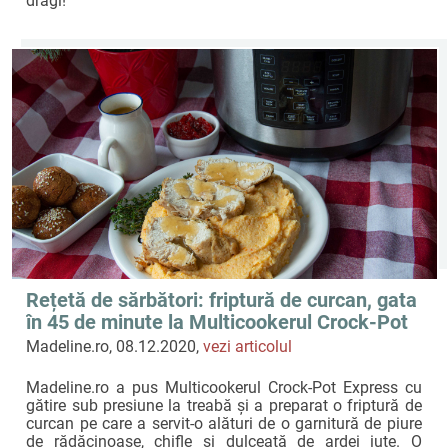
dragi!
Rețetă de sărbători: friptură de curcan, gata
în 45 de minute la Multicookerul Crock-Pot
Express by Madeline.ro
Madeline.ro, 08.12.2020,
vezi articolul
Madeline.ro a pus Multicookerul Crock-Pot Express cu
gătire sub presiune la treabă și a preparat o friptură de
curcan pe care a servit-o alături de o garnitură de piure
de rădăcinoase, chifle și dulceață de ardei iute. O