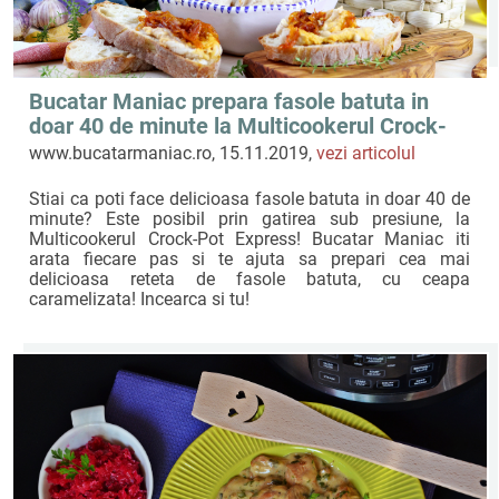
Bucatar Maniac prepara fasole batuta in
doar 40 de minute la Multicookerul Crock-
Pot Express
www.bucatarmaniac.ro, 15.11.2019,
vezi articolul
Stiai ca poti face delicioasa fasole batuta in doar 40 de
minute? Este posibil prin gatirea sub presiune, la
Multicookerul Crock-Pot Express! Bucatar Maniac iti
arata fiecare pas si te ajuta sa prepari cea mai
delicioasa reteta de fasole batuta, cu ceapa
caramelizata! Incearca si tu!