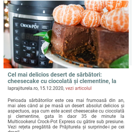
Cel mai delicios desert de sărbători:
cheesecake cu ciocolată și clementine, la
Crock-Pot Express by Prăjiturela
laprajiturela.ro, 15.12.2020,
vezi articolul
Perioada sărbătorilor este cea mai frumoasă din an,
mai ales când ai pe masă un desert absolut delicios și
aspectuos, așa cum este acest cheesecake cu ciocolată
și clementine, gata în daor 35 de minute la
Multicookerul Crock-Pot Express cu gătire sub presiune.
Vezi rețeta pregătită de Prăjiturela și surprinde-i pe cei