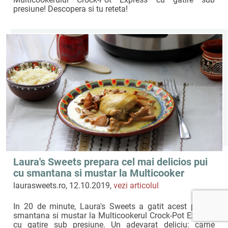
presiune! Descopera si tu reteta!
Laura's Sweets prepara cel mai delicios pui
cu smantana si mustar la Multicooker
Crock-Pot Express cu gatire sub presiune
laurasweets.ro, 12.10.2019,
vezi articolul
In 20 de minute, Laura's Sweets a gatit acest pui cu
smantana si mustar la Multicookerul Crock-Pot Express
cu gatire sub presiune. Un adevarat deliciu: carne