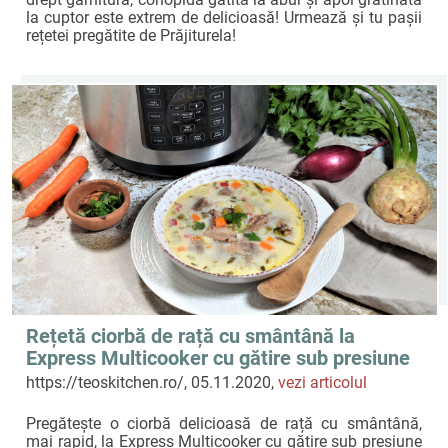
la cuptor este extrem de delicioasă! Urmează și tu pașii
rețetei pregătite de Prăjiturela!
Rețetă ciorbă de rață cu smântână la
Express Multicooker cu gătire sub presiune
Crock-Pot by Teo's Kitchen
https://teoskitchen.ro/, 05.11.2020,
vezi articolul
Pregătește o ciorbă delicioasă de rață cu smântână,
mai rapid, la Express Multicooker cu gătire sub presiune