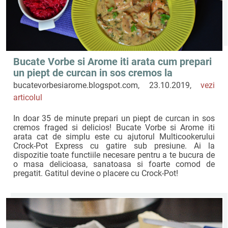
Bucate Vorbe si Arome iti arata cum prepari
un piept de curcan in sos cremos la
Multicookerul Crock-Pot Express
bucatevorbesiarome.blogspot.com, 23.10.2019,
vezi
articolul
In doar 35 de minute prepari un piept de curcan in sos
cremos fraged si delicios! Bucate Vorbe si Arome iti
arata cat de simplu este cu ajutorul Multicookerului
Crock-Pot Express cu gatire sub presiune. Ai la
dispozitie toate functiile necesare pentru a te bucura de
o masa delicioasa, sanatoasa si foarte comod de
pregatit. Gatitul devine o placere cu Crock-Pot!