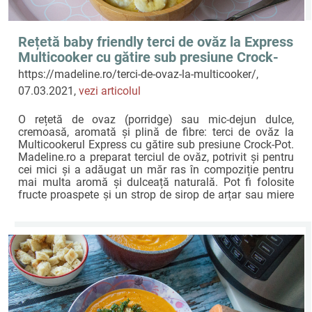
Rețetă baby friendly terci de ovăz la Express
Multicooker cu gătire sub presiune Crock-
Pot by Madeline.ro
https://madeline.ro/terci-de-ovaz-la-multicooker/,
07.03.2021,
vezi articolul
O rețetă de ovaz (porridge) sau mic-dejun dulce,
cremoasă, aromată și plină de fibre: terci de ovăz la
Multicookerul Express cu gătire sub presiune Crock-Pot.
Madeline.ro a preparat terciul de ovăz, potrivit și pentru
cei mici și a adăugat un măr ras în compoziție pentru
mai multa aromă și dulceață naturală. Pot fi folosite
fructe proaspete și un strop de sirop de arțar sau miere
(pentru copiii mai mari de 1 an).