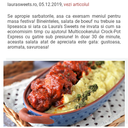
Pot Express
laurasweets.ro, 05.12.2019,
vezi articolul
Se apropie sarbatorile, asa ca exersam meniul pentru
masa festiva! Bineinteles, salata de boeuf nu trebuie sa
lipseasca si iata ca Laura's Sweets ne invata si cum sa
economisim timp cu ajutorul Multicookerului Crock-Pot
Express cu gatire sub presiune! In doar 30 de minute,
aceasta salata atat de apreciata este gata: gustoasa,
aromata, savuroasa!