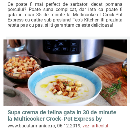
Ce poate fi mai perfect de sarbatori decat pomana
porcului? Poate suna complicat, dar iata ca poate fi
gata in doar 35 de minute la Multicookerul Crock-Pot
Express cu gatire sub presiune! Teo's Kitchen iti prezinta
reteta pas cu pas, si iti garantam ca este delicioasa!
Supa crema de telina gata in 30 de minute
la Multicooker Crock-Pot Express by
Bucatar Maniac
www.bucatarmaniac.ro, 06.12.2019,
vezi articolul