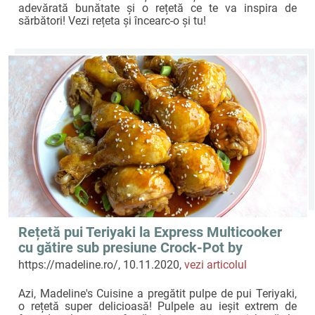
adevărată bunătate și o rețetă ce te va inspira de
sărbători! Vezi rețeta și încearc-o și tu!
Rețetă pui Teriyaki la Express Multicooker
cu gătire sub presiune Crock-Pot by
Madeline's Cuisine
https://madeline.ro/, 10.11.2020,
vezi articolul
Azi, Madeline's Cuisine a pregătit pulpe de pui Teriyaki,
o rețetă super delicioasă! Pulpele au ieșit extrem de