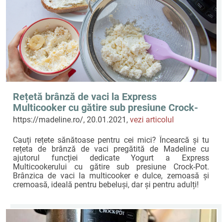
Rețetă brânză de vaci la Express
Multicooker cu gătire sub presiune Crock-
Pot by Madeline
https://madeline.ro/, 20.01.2021,
vezi articolul
Cauți rețete sănătoase pentru cei mici? Încearcă și tu
rețeta de brânză de vaci pregătită de Madeline cu
ajutorul funcției dedicate Yogurt a Express
Multicookerului cu gătire sub presiune Crock-Pot.
Brânzica de vaci la multicooker e dulce, zemoasă și
cremoasă, ideală pentru bebeluși, dar și pentru adulți!