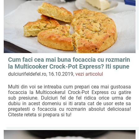
Cum faci cea mai buna focaccia cu rozmarin
la Multicooker Crock-Pot Express? Iti spune
Dulciuri fel de fel
dulciurifeldefel.ro, 16.10.2019,
vezi articolul
Multi din voi se intreaba cum prepari cea mai gustoasa
focaccia la Multicookerul Crock-Pot Express cu gatire
sub presiune. Dulciuri fel de fel ridica orice urma de
dubiu in acest domeniu si iti arata cat de usor este sa
pregatesti o focaccia cu rozmarin absolut delicioasa!
Citeste reteta si prepara si tu!