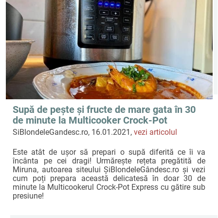
Supă de pește și fructe de mare gata în 30
de minute la Multicooker Crock-Pot
Express! Miruna îți arată cum!
SiBlondeleGandesc.ro, 16.01.2021,
vezi articolul
Este atât de ușor să prepari o supă diferită ce îi va
încânta pe cei dragi! Urmărește rețeta pregătită de
Miruna, autoarea siteului ȘiBlondeleGândesc.ro și vezi
cum poți prepara această delicatesă în doar 30 de
minute la Multicookerul Crock-Pot Express cu gătire sub
presiune!