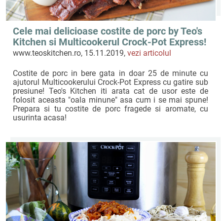
Cele mai delicioase costite de porc by Teo's
Kitchen si Multicookerul Crock-Pot Express!
www.teoskitchen.ro, 15.11.2019,
vezi articolul
Costite de porc in bere gata in doar 25 de minute cu
ajutorul Multicookerului Crock-Pot Express cu gatire sub
presiune! Teo's Kitchen iti arata cat de usor este de
folosit aceasta "oala minune" asa cum i se mai spune!
Prepara si tu costite de porc fragede si aromate, cu
usurinta acasa!