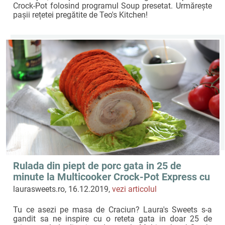
Crock-Pot folosind programul Soup presetat. Urmărește
pașii rețetei pregătite de Teo's Kitchen!
Rulada din piept de porc gata in 25 de
minute la Multicooker Crock-Pot Express cu
gatire sub presiune by Laura's Sweets
laurasweets.ro, 16.12.2019,
vezi articolul
Tu ce asezi pe masa de Craciun? Laura's Sweets s-a
gandit sa ne inspire cu o reteta gata in doar 25 de