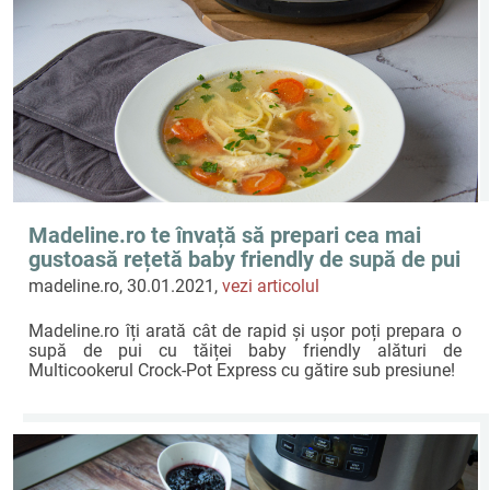
Madeline.ro te învață să prepari cea mai
gustoasă rețetă baby friendly de supă de pui
cu tăiței la Crock-Pot Express!
madeline.ro, 30.01.2021,
vezi articolul
Madeline.ro îți arată cât de rapid și ușor poți prepara o
supă de pui cu tăiței baby friendly alături de
Multicookerul Crock-Pot Express cu gătire sub presiune!