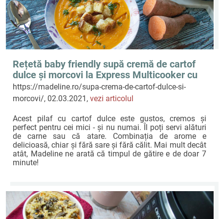
Rețetă baby friendly supă cremă de cartof
dulce și morcovi la Express Multicooker cu
gătire sub presiune Crock-Pot by
https://madeline.ro/supa-crema-de-cartof-dulce-si-
Madeline.ro
morcovi/, 02.03.2021,
vezi articolul
Acest pilaf cu cartof dulce este gustos, cremos și
perfect pentru cei mici - și nu numai. Îl poți servi alături
de carne sau că atare. Combinația de arome e
delicioasă, chiar și fără sare și fără călit. Mai mult decât
atât, Madeline ne arată că timpul de gătire e de doar 7
minute!