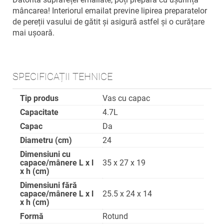
mâncarea! Interiorul emailat previne lipirea preparatelor
de pereții vasului de gătit și asigură astfel și o curățare
mai ușoară.
SPECIFICAȚII TEHNICE
Tip produs
Vas cu capac
Capacitate
4.7L
Capac
Da
Diametru (cm)
24
Dimensiuni cu
capace/mânere L x l
35 x 27 x 19
x h (cm)
Dimensiuni fără
capace/mânere L x l
25.5 x 24 x 14
x h (cm)
Formă
Rotund