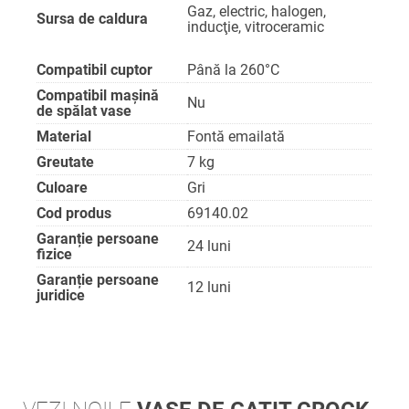
Gaz, electric, halogen,
Sursa de caldura
inducţie, vitroceramic
Compatibil cuptor
Până la 260°C
Compatibil maşină
Nu
de spălat vase
Material
Fontă emailată
Greutate
7 kg
Culoare
Gri
Cod produs
69140.02
Garanție persoane
24 luni
fizice
Garanție persoane
12 luni
juridice