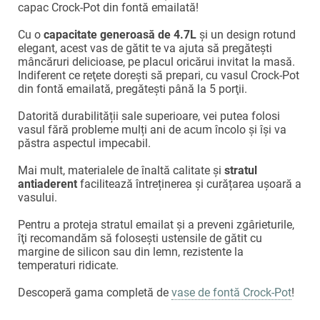
capac Crock-Pot din fontă emailată!
Cu o
capacitate generoasă de 4.7L
și un design rotund
elegant, acest vas de gătit te va ajuta să pregăteşti
mâncăruri delicioase, pe placul oricărui invitat la masă.
Indiferent ce reţete doreşti să prepari, cu vasul Crock-Pot
din fontă emailată, pregăteşti până la 5 porţii.
Datorită durabilității sale superioare, vei putea folosi
vasul fără probleme mulți ani de acum încolo şi îşi va
păstra aspectul impecabil.
Mai mult, materialele de înaltă calitate și
stratul
antiaderent
facilitează întreținerea și curățarea uşoară a
vasului.
Pentru a proteja stratul emailat și a preveni zgârieturile,
îţi recomandăm să foloseşti ustensile de gătit cu
margine de silicon sau din lemn, rezistente la
temperaturi ridicate.
Descoperă gama completă de
vase de fontă Crock-Pot
!