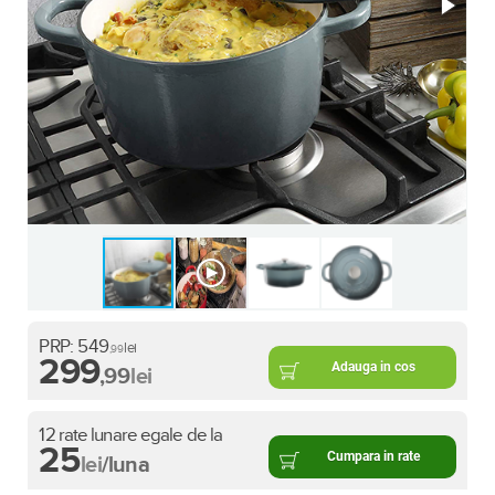
PRP:
549
lei
,99
299
Adauga in cos
,99
lei
12 rate lunare egale de la
25
Cumpara in rate
lei
/luna