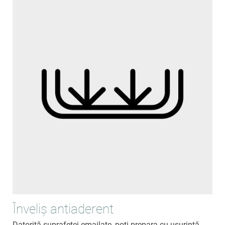
Înveliș antiaderent
Datorită suprafeței emailate, poți prepara cu ușurință